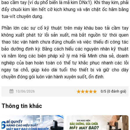
bao cầm tay (ví dụ phổ biến là mã kim DNx1). Khi thay kim, phải
đẩy chuôi kim lên hết cỡ kịch khung và vặn chặt ốc hãm bằng
tua-vít chuyên dụng.
Phần lớn các sự cố kỹ thuật trên máy khâu bao tải cầm tay
không xuất phát từ lỗi sản xuất, mà bắt nguồn từ thói quen
thao tác vận hành chưa đúng chuẩn và việc thiếu đi công tác
bảo dưỡng định kỳ. Bằng cách hiểu các nguyên nhân kỹ thuật
và nằm lòng các biện pháp xử lý mà Hải Minh chia sẻ, doanh
nghiệp của bạn hoàn toàn có thể tự khắc phục nhanh các lỗi
ngay tại chỗ, giúp kéo dài tuổi thọ thiết bị và giữ cho dây
chuyền đóng gói luôn vận hành xuyên suốt, ổn định.
10/06/2026
0/5 (0 đánh giá)
Thông tin khác