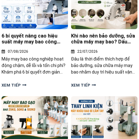
6 bí quyết nâng cao hiệu
Khi nào nên bảo dưỡng, sửa
suất máy may bao công
chữa máy may bao? Dấu
nghiệp
hiệu cần biết
07/08/2026
22/07/2026
Máy may bao công nghiệp hoạt
Đâu là thời điểm thích hợp để
động chậm, dễ lỗi và tốn chi phí?
bảo dưỡng, sửa chữa máy may
Khám phá 6 bí quyết đơn giản
bao nhằm duy trì hiệu suất vận
nhưng hiệu quả giúp tăng tốc độ
hành và kéo dài tuổi thọ thiết bị?
may, giảm hỏng hóc, kéo dài tuổi
Hãy cùng tìm hiểu những dấu
XEM TIẾP
XEM TIẾP
thọ máy và nâng cao năng suất
hiệu nhận biết và giải pháp xử lý
sản xuất.
trong bài viết dưới đây.