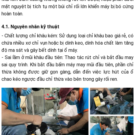
mặt nguyệt bị tích tụ một búi chỉ rối lớn khiến máy bị bó cứng
hoàn toàn.
4.1. Nguyên nhân kỹ thuật
- Chất lượng chỉ khâu kém: Sử dụng loại chỉ khâu bao giá rẻ, có
chứa nhiều xơ chỉ vụn hoặc bị dính keo, dính hóa chất làm tăng
độ ma sát và gây bết dính tại ổ máy.
- Sai lầm ở mũi khâu đầu tiên: Thao tác rút chỉ và bắt đầu may
sai quy trình. Khi bắt đầu bấm máy may mũi đầu tiên, phần chỉ
thừa không được giữ gọn gàng, dẫn đến việc lực hút của ổ
chao kéo ngược đầu chỉ thừa vào bên trong gây rối ren.