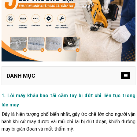
DANH MỤC
1. Lỗi máy khâu bao tải cầm tay bị đứt chỉ liên tục trong
1.1. Nguyên nhân kỹ thuật
lúc may
1.2. Cách khắc phục nhanh
Đây là hiện tượng phổ biến nhất, gây ức chế lớn cho người vận
hành khi cứ may được vài mũi chỉ lại bị đứt đoạn, khiến đường
2.1. Nguyên nhân kỹ thuật
may bị gián đoạn và mất thẩm mỹ.
2.2. Cách khắc phục nhanh