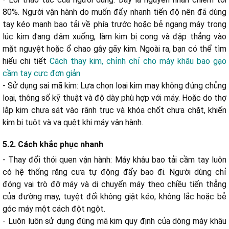
80%. Người vận hành do muốn đẩy nhanh tiến độ nên đã dùng
tay kéo mạnh bao tải về phía trước hoặc bẻ ngang máy trong
lúc kim đang đâm xuống, làm kim bị cong và đập thẳng vào
mặt nguyệt hoặc ổ chao gây gãy kim. Ngoài ra, bạn có thể tìm
hiểu chi tiết
Cách thay kim, chỉnh chỉ cho máy khâu bao gạo
cầm tay cực đơn giản
- Sử dụng sai mã kim: Lựa chọn loại kim may không đúng chủng
loại, thông số kỹ thuật và độ dày phù hợp với máy. Hoặc do thợ
lắp kim chưa sát vào rãnh trục và khóa chốt chưa chặt, khiến
kim bị tuột và va quệt khi máy vận hành.
5.2. Cách khắc phục nhanh
- Thay đổi thói quen vận hành: Máy khâu bao tải cầm tay luôn
có hệ thống răng cưa tự động đẩy bao đi. Người dùng chỉ
đóng vai trò đỡ máy và di chuyển máy theo chiều tiến thẳng
của đường may, tuyệt đối không giật kéo, không lắc hoặc bẻ
góc máy một cách đột ngột.
- Luôn luôn sử dụng đúng mã kim quy định của dòng máy khâu