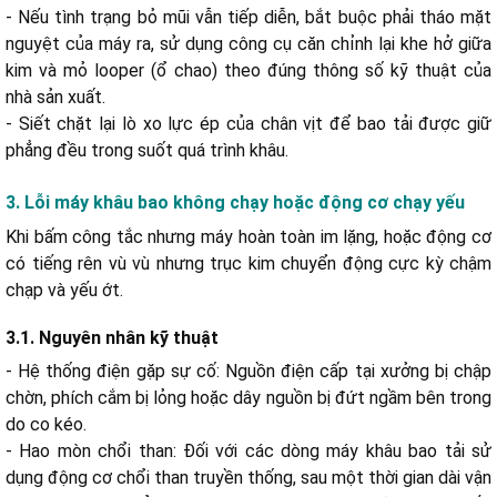
- Nếu tình trạng bỏ mũi vẫn tiếp diễn, bắt buộc phải tháo mặt
nguyệt của máy ra, sử dụng công cụ căn chỉnh lại khe hở giữa
kim và mỏ looper (ổ chao) theo đúng thông số kỹ thuật của
nhà sản xuất.
- Siết chặt lại lò xo lực ép của chân vịt để bao tải được giữ
phẳng đều trong suốt quá trình khâu.
3. Lỗi máy khâu bao không chạy hoặc động cơ chạy yếu
Khi bấm công tắc nhưng máy hoàn toàn im lặng, hoặc động cơ
có tiếng rên vù vù nhưng trục kim chuyển động cực kỳ chậm
chạp và yếu ớt.
3.1. Nguyên nhân kỹ thuật
- Hệ thống điện gặp sự cố: Nguồn điện cấp tại xưởng bị chập
chờn, phích cắm bị lỏng hoặc dây nguồn bị đứt ngầm bên trong
do co kéo.
- Hao mòn chổi than: Đối với các dòng máy khâu bao tải sử
dụng động cơ chổi than truyền thống, sau một thời gian dài vận