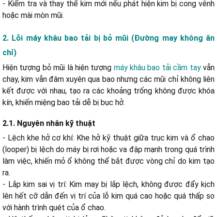
- Kiểm tra và thay thế kim mới nếu phát hiện kim bị cong vênh
hoặc mài mòn mũi.
2. Lỗi máy khâu bao tải bị bỏ mũi (Đường may không ăn
chỉ)
Hiện tượng bỏ mũi là hiện tượng
máy khâu bao tải cầm tay
vẫn
chạy, kim vẫn đâm xuyên qua bao nhưng các mũi chỉ không liên
kết được với nhau, tạo ra các khoảng trống không được khóa
kín, khiến miệng bao tải dễ bị bục hở.
2.1. Nguyên nhân kỹ thuật
- Lệch khe hở cơ khí: Khe hở kỹ thuật giữa trục kim và ổ chao
(looper) bị lệch do máy bị rơi hoặc va đập mạnh trong quá trình
làm việc, khiến mỏ ổ không thể bắt được vòng chỉ do kim tạo
ra.
- Lắp kim sai vị trí: Kim may bị lắp lệch, không được đẩy kịch
lên hết cỡ dẫn đến vị trí của lỗ kim quá cao hoặc quá thấp so
với hành trình quét của ổ chao.