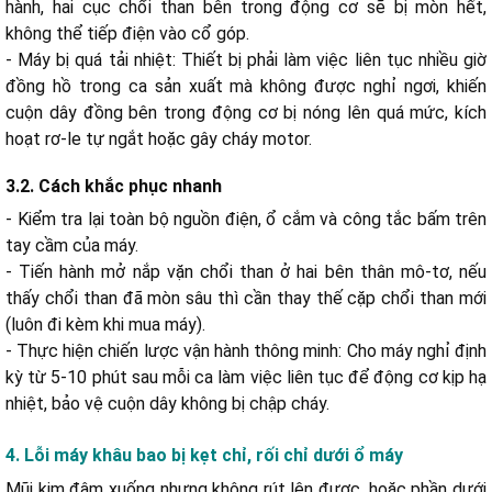
hành, hai cục chổi than bên trong động cơ sẽ bị mòn hết,
không thể tiếp điện vào cổ góp.
- Máy bị quá tải nhiệt: Thiết bị phải làm việc liên tục nhiều giờ
đồng hồ trong ca sản xuất mà không được nghỉ ngơi, khiến
cuộn dây đồng bên trong động cơ bị nóng lên quá mức, kích
hoạt rơ-le tự ngắt hoặc gây cháy motor.
3.2. Cách khắc phục nhanh
- Kiểm tra lại toàn bộ nguồn điện, ổ cắm và công tắc bấm trên
tay cầm của máy.
- Tiến hành mở nắp vặn chổi than ở hai bên thân mô-tơ, nếu
thấy chổi than đã mòn sâu thì cần thay thế cặp chổi than mới
(luôn đi kèm khi mua máy).
- Thực hiện chiến lược vận hành thông minh: Cho máy nghỉ định
kỳ từ 5-10 phút sau mỗi ca làm việc liên tục để động cơ kịp hạ
nhiệt, bảo vệ cuộn dây không bị chập cháy.
4. Lỗi máy khâu bao bị kẹt chỉ, rối chỉ dưới ổ máy
Mũi kim đâm xuống nhưng không rút lên được, hoặc phần dưới