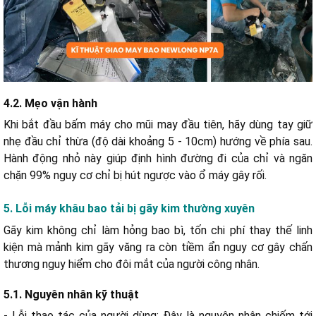
4.2. Mẹo vận hành
Khi bắt đầu bấm máy cho mũi may đầu tiên, hãy dùng tay giữ
nhẹ đầu chỉ thừa (độ dài khoảng 5 - 10cm) hướng về phía sau.
Hành động nhỏ này giúp định hình đường đi của chỉ và ngăn
chặn 99% nguy cơ chỉ bị hút ngược vào ổ máy gây rối.
5. Lỗi máy khâu bao tải bị gãy kim thường xuyên
Gãy kim không chỉ làm hỏng bao bì, tốn chi phí thay thế linh
kiện mà mảnh kim gãy văng ra còn tiềm ẩn nguy cơ gây chấn
thương nguy hiểm cho đôi mắt của người công nhân.
5.1. Nguyên nhân kỹ thuật
- Lỗi thao tác của người dùng: Đây là nguyên nhân chiếm tới