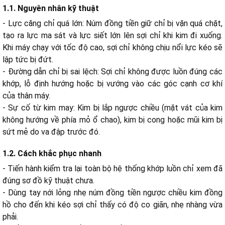
1.1. Nguyên nhân kỹ thuật
3.1. Nguyên nhân kỹ thuật
- Lực căng chỉ quá lớn: Núm đồng tiền giữ chỉ bị vặn quá chặt,
3.2. Cách khắc phục nhanh
tạo ra lực ma sát và lực siết lớn lên sợi chỉ khi kim đi xuống.
Khi máy chạy với tốc độ cao, sợi chỉ không chịu nổi lực kéo sẽ
4.1. Nguyên nhân kỹ thuật
lập tức bị đứt.
4.2. Mẹo vận hành
- Đường dẫn chỉ bị sai lệch: Sợi chỉ không được luồn đúng các
khớp, lỗ định hướng hoặc bị vướng vào các góc cạnh cơ khí
của thân máy.
5.1. Nguyên nhân kỹ thuật
- Sự cố từ kim may: Kim bị lắp ngược chiều (mặt vát của kim
5.2. Cách khắc phục nhanh
không hướng về phía mỏ ổ chao), kim bị cong hoặc mũi kim bị
sứt mẻ do va đập trước đó.
1.2. Cách khắc phục nhanh
- Tiến hành kiểm tra lại toàn bộ hệ thống khớp luồn chỉ xem đã
đúng sơ đồ kỹ thuật chưa.
- Dùng tay nới lỏng nhẹ núm đồng tiền ngược chiều kim đồng
hồ cho đến khi kéo sợi chỉ thấy có độ co giãn, nhẹ nhàng vừa
phải.