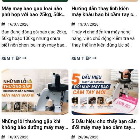
Máy may bao gạo loại nào
Hướng dẫn thay linh kiện
phù hợp với bao 25kg, 50kg
máy khâu bao bì cầm tay chi
và 100kg
tiết
16/07/2026
13/07/2026
Bạn đang đóng gói bao gạo 25kg,
Thay vì chờ đến khi máy hỏng
50kg hoặc 100kg nhưng chưa
nặng, việc chủ động kiểm tra và
biết nên chọn loại máy may bao
thay thế linh kiện đúng lúc sẽ
nào để vừa đảm bảo đường may
giúp thiết bị luôn vận hành hiệu
chắc chắn, vừa đáp ứng năng
quả. Bài viết này, Yamafuji sẽ
XEM TIẾP
XEM TIẾP
suất? Trong bài viết này, chúng
hướng dẫn thay linh kiện máy
tôi sẽ giúp bạn tìm hiểu những
khâu bao bì cầm tay chi tiết, dễ
dòng máy may bao gạo phù hợp
thực hiện ngay tại nhà
Những lỗi thường gặp khi
5 Dấu hiệu cho thấy bạn cần
không bảo dưỡng máy may
đổi máy may bao cầm tay
bao bì
mới
10/07/2026
26/06/2026