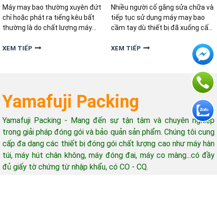
Máy may bao thường xuyên đứt
Nhiều người cố gắng sửa chữa và
chỉ hoặc phát ra tiếng kêu bất
tiếp tục sử dụng máy may bao
thường là do chất lượng máy
cầm tay dù thiết bị đã xuống cấp
kém hay nguyên nhân khác mà
nghiêm trọng. Vậy làm thế nào
nhiều người đang vô tình bỏ qua?
để biết đã đến lúc nên thay thế
XEM TIẾP
XEM TIẾP
Hãy cùng điểm qua những lỗi
máy mới thay vì tiếp tục sửa
thường gặp khi máy may bao bì
chữa? Nếu máy khâu bao của bạn
không được bảo dưỡng định kỳ.
đang xuất hiện những dấu hiệu
Yamafuji Packing
Yamafuji Packing - Mang đến sự tận tâm và chuyên nghiệp
trong giải pháp đóng gói và bảo quản sản phẩm. Chúng tôi cung
cấp đa dạng các thiết bị đóng gói chất lượng cao như máy hàn
túi, máy hút chân không, máy đóng đai, máy co màng...có đầy
đủ giấy tờ chứng từ nhập khẩu, có CO - CQ.
Hỗ trợ khách hàng
Giờ làm việc: 08h-17h (từ thứ 2 - thứ 7)
Email: yamafujipacking@gmail.com