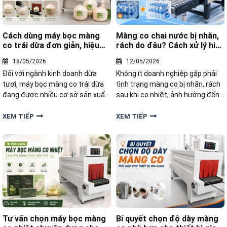
Cách dùng máy bọc màng
Màng co chai nước bị nhăn,
co trái dừa đơn giản, hiệu
rách do đâu? Cách xử lý hiệu
quả
quả
18/05/2026
12/05/2026
Đối với ngành kinh doanh dừa
Không ít doanh nghiệp gặp phải
tươi, máy bọc màng co trái dừa
tình trạng màng co bị nhăn, rách
đang được nhiều cơ sở sản xuất
sau khi co nhiệt, ảnh hưởng đến
và cửa hàng lựa chọn để tối ưu
chất lượng cảm quan và trải
quy trình đóng gói. Dưới đây,
nghiệm người dùng. Vậy màng co
XEM TIẾP
XEM TIẾP
Yamafuji sẽ hướng dẫn cách
chai nước bị nhăn, rách do đâu và
dùng máy bọc màng co trái dừa
làm thế nào để khắc phục triệt
đơn giản
để?
Tư vấn chọn máy bọc màng
Bí quyết chọn độ dày màng