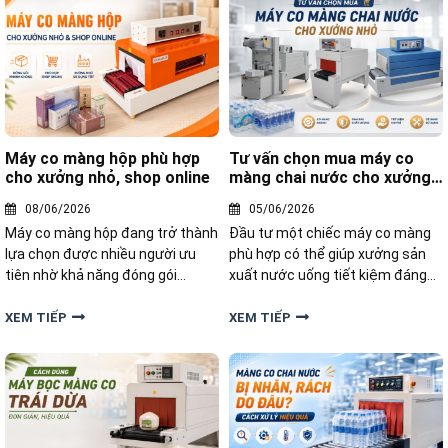
của xưởng đồ uống?
Câu trả lời sẽ được chia sẻ ngay
Máy co màng hộp phù hợp
Tư vấn chọn mua máy co
cho xưởng nhỏ, shop online
màng chai nước cho xưởng
nhỏ
08/06/2026
05/06/2026
Máy co màng hộp đang trở thành
Đầu tư một chiếc máy co màng
lựa chọn được nhiều người ưu
phù hợp có thể giúp xưởng sản
tiên nhờ khả năng đóng gói
xuất nước uống tiết kiệm đáng
nhanh, gọn, đẹp mắt. Đâu là dòng
kể chi phí nhân công và nâng cao
máy co màng hộp phù hợp cho
tính chuyên nghiệp cho sản
XEM TIẾP
XEM TIẾP
xưởng nhỏ và shop online? Hãy
phẩm. Bài viết dưới đây sẽ tư vấn
cùng tìm hiểu ngay trong bài viết
chọn mua máy co màng chai
dưới đây.
nước phù hợp cho xưởng nhỏ.