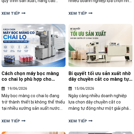
quy trình sản xuất, nâng cao
nhiều doanh nghiệp lựa chọn nhờ
năng suất và đảm bảo tính
khả năng bảo vệ sản phẩm. Vậy
chuyên nghiệp. Hãy cùng tìm hiểu
trước khi đầu tư máy co màng
XEM TIẾP
XEM TIẾP
và giải đáp từ A - Z các thắc mắc
nhiệt, doanh nghiệp cần quan
về băng tải thiết bị này trong bài
tâm đến những vấn đề gì? Dưới
viết dưới đây.
đây là 5 câu hỏi quan trọng
Cách chọn máy bọc màng
Bí quyết tối ưu sản xuất nhờ
co chai lọ phù hợp cho
dây chuyền cắt co màng tự
xưởng đồ uống
động
19/06/2026
15/06/2026
Máy bọc màng co chai lọ đang
Ngày càng nhiều doanh nghiệp
trở thành thiết bị không thể thiếu
lựa chọn dây chuyền cắt co
tại nhiều xưởng sản xuất nước
màng tự động như một giải pháp
uống đóng chai, nước giải khát.
tối ưu để nâng cao hiệu quả sản
Vậy làm thế nào để chọn được
xuất. Vậy làm thế nào để khai
XEM TIẾP
XEM TIẾP
máy bọc màng co chai lọ phù hợp
thác tối đa hiệu quả của dây
với quy mô và nhu cầu sản xuất
chuyền cắt co màng tự động?