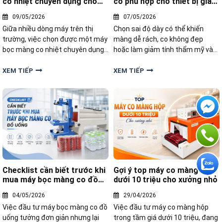
co nhiệt chuyên dụng cho
co phù hợp cho thiết bị gia
hộp trà
dụng
09/05/2026
07/05/2026
Giữa nhiều dòng máy trên thị
Chọn sai độ dày có thể khiến
trường, việc chọn được một máy
màng dễ rách, co không đẹp
bọc màng co nhiệt chuyên dụng
hoặc làm giảm tính thẩm mỹ và
cho hộp trà phù hợp lại không hề
khả năng bảo vệ sản phẩm. Vậy
đơn giản. Bài viết dưới đây sẽ
độ dày màng co bao nhiêu là phù
XEM TIẾP
XEM TIẾP
giúp bạn tư vấn lựa chọn dòng
hợp cho từng loại thiết bị gia
máy phù hợp
dụng?
Checklist cần biết trước khi
Gợi ý top máy co màng hộp
mua máy bọc màng co đồ
dưới 10 triệu cho xưởng nhỏ
uống
04/05/2026
29/04/2026
Việc đầu tư máy bọc màng co đồ
Việc đầu tư máy co màng hộp
uống tưởng đơn giản nhưng lại
trong tầm giá dưới 10 triệu, đang