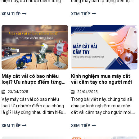
hiện nay, ưu nhược điểm từng
dòng máy bán tự động đến tự
dòng máy và kinh nghiệm chọn
động, nhập khẩu hoặc sản xuất
thiết bị phù hợp cho doanh
trong nước. Vậy mua máy rút
XEM TIẾP
XEM TIẾP
nghiệp.
màng co ở đâu là tốt nhất?
Máy cắt vải có bao nhiêu
Kinh nghiệm mua máy cắt
loại? Ưu nhược điểm từng
vải cầm tay cho người mới
loại
23/04/2025
22/04/2025
Vậy máy cắt vải có bao nhiêu
Trong bài viết này, chúng tôi sẽ
loại? Ưu nhược điểm của chúng
chia sẻ kinh nghiệm mua máy
là gì? Hãy cùng nhau đi tìm hiểu
cắt vải cầm tay cho người mới.
trong bài viết dưới đây nhé!
Đừng bỏ lỡ nếu bạn đang tìm
kiếm giải pháp cắt vải tối ưu cho
XEM TIẾP
XEM TIẾP
công việc của mình nhé!