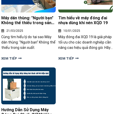
Máy dán thùng: "Người bạn"
Tìm hiểu về máy đóng đai
Không thể thiếu trong sản
nhựa dùng khí nén XQD 19
xuất
21/03/2025
10/01/2025
Cùng tìm hiểu lý do tại sao Máy
Máy đóng đai XQD 19 là giải pháp
dán thùng: "Người bạn" Không thể
tối ưu cho các doanh nghiệp cần
thiếu trong sản xuất.
nâng cao hiệu quả đóng gói. Hãy
cùng tìm hiểu về máy đóng đai
nhựa dùng khí nén XQD 19 trong
XEM TIẾP
XEM TIẾP
bài viết dưới đây.
Hướng Dẫn Sử Dụng Máy