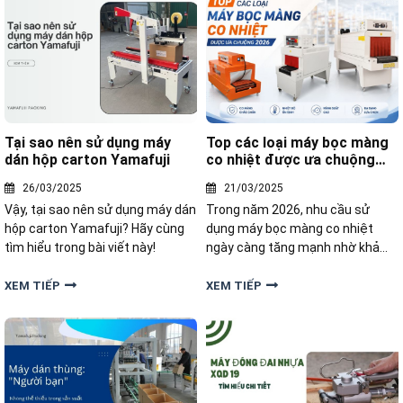
Tại sao nên sử dụng máy
Top các loại máy bọc màng
dán hộp carton Yamafuji
co nhiệt được ưa chuộng
2026
26/03/2025
21/03/2025
Vậy, tại sao nên sử dụng máy dán
Trong năm 2026, nhu cầu sử
hộp carton Yamafuji? Hãy cùng
dụng máy bọc màng co nhiệt
tìm hiểu trong bài viết này!
ngày càng tăng mạnh nhờ khả
năng đóng gói nhanh chóng, hiệu
quả . Hãy cùng Yamafuji khám
XEM TIẾP
XEM TIẾP
phá top các loại máy bọc màng
co nhiệt được ưa chuộng nhất
2026 trong bài viết dưới đây.