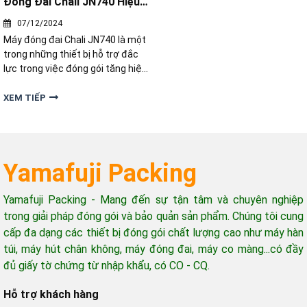
Đóng Đai Chali JN740 Hiệu
Quả
07/12/2024
Máy đóng đai Chali JN740 là một
trong những thiết bị hỗ trợ đắc
lực trong việc đóng gói tăng hiệu
quả. Vậy quy trình sử dụng như
nào? Cùng tìm hiểu Hướng Dẫn
XEM TIẾP
Sử Dụng Máy Đóng Đai Chali
JN740 Hiệu Quả
Yamafuji Packing
Yamafuji Packing - Mang đến sự tận tâm và chuyên nghiệp
trong giải pháp đóng gói và bảo quản sản phẩm. Chúng tôi cung
cấp đa dạng các thiết bị đóng gói chất lượng cao như máy hàn
túi, máy hút chân không, máy đóng đai, máy co màng...có đầy
đủ giấy tờ chứng từ nhập khẩu, có CO - CQ.
Hỗ trợ khách hàng