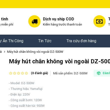
 tình
Dịch vụ ship COD
T
 miễn phí
Kiếm hàng trước thanh toán
T
ự Án Thi Công
Tin Tức
Tra cứu đơn hàng
ài
Máy hút chân không vòi ngoài DZ-500W
Máy hút chân không vòi ngoài DZ-5
Mã sản phẩm:
DZ-500W
(0 đánh giá)
Còn 
- Model: DZ-500W
- Thương hiệu: Yamafuji
- Điện áp: 220V
- Công suất bơm: 120W
- Công suất hàn túi: 950W