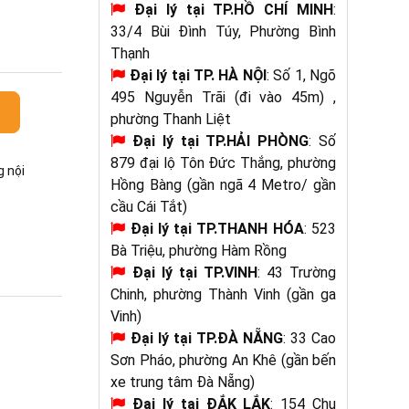
Đại lý tại TP.HỒ CHÍ MINH
:
33/4 Bùi Đình Túy, Phường Bình
Thạnh
Đại lý tại
TP. HÀ NỘI
: Số 1, Ngõ
495 Nguyễn Trãi (đi vào 45m) ,
phường Thanh Liệt
Đại lý tại TP.HẢI PHÒNG
: Số
879 đại lộ Tôn Đức Thắng, phường
g nội
Hồng Bàng (gần ngã 4 Metro/ gần
cầu Cái Tắt)
Đại lý tại
TP.THANH HÓA
: 523
Bà Triệu, phường Hàm Rồng
Đại lý tại TP.VINH
: 43 Trường
Chinh, phường Thành Vinh (gần ga
Vinh)
Đại lý tại TP.ĐÀ NẴNG
: 33 Cao
Sơn Pháo, phường An Khê (gần bến
xe trung tâm Đà Nẵng)
Đại lý tại
ĐẮK LẮK
: 154 Chu