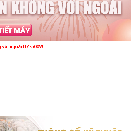
g vòi ngoài DZ-500W