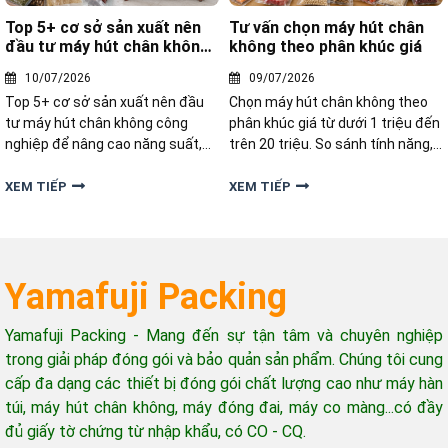
Top 5+ cơ sở sản xuất nên
Tư vấn chọn máy hút chân
đầu tư máy hút chân không
không theo phân khúc giá
công nghiệp
10/07/2026
09/07/2026
Top 5+ cơ sở sản xuất nên đầu
Chọn máy hút chân không theo
tư máy hút chân không công
phân khúc giá từ dưới 1 triệu đến
nghiệp để nâng cao năng suất,
trên 20 triệu. So sánh tính năng,
kéo dài thời gian bảo quản và tối
công suất và gợi ý model phù hợp
ưu chi phí đóng gói hiệu quả
với từng nhu cầu.
XEM TIẾP
XEM TIẾP
Yamafuji Packing
Yamafuji Packing - Mang đến sự tận tâm và chuyên nghiệp
trong giải pháp đóng gói và bảo quản sản phẩm. Chúng tôi cung
cấp đa dạng các thiết bị đóng gói chất lượng cao như máy hàn
túi, máy hút chân không, máy đóng đai, máy co màng...có đầy
đủ giấy tờ chứng từ nhập khẩu, có CO - CQ.