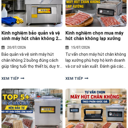
Kinh nghiệm bảo quản và vệ
Kinh nghiệm chọn mua máy
sinh máy hút chân không 2
hút chân không lạp xưởng
buồng
20/07/2026
15/07/2026
Bảo quản và vệ sinh máy hút
Tư vấn chọn máy hút chân không
chân không 2 buồng đúng cách
lạp xưởng phù hợp hộ kinh doanh
giúp tăng tuổi thọ thiết bị, duy trì
và cơ sở sản xuất. Đánh giá các
lực hút ổn định và đảm bảo chất
tiêu chí quan trọng giúp mua
lượng đóng gói sản phẩm.
đúng thiết bị, tiết kiệm chi phí.
XEM TIẾP
XEM TIẾP