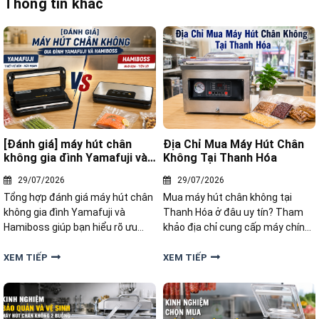
Thông tin khác
[Đánh giá] máy hút chân
Địa Chỉ Mua Máy Hút Chân
không gia đình Yamafuji và
Không Tại Thanh Hóa
Hamiboss
29/07/2026
29/07/2026
Tổng hợp đánh giá máy hút chân
Mua máy hút chân không tại
không gia đình Yamafuji và
Thanh Hóa ở đâu uy tín? Tham
Hamiboss giúp bạn hiểu rõ ưu
khảo địa chỉ cung cấp máy chính
nhược điểm, hiệu năng và lựa
hãng, đa dạng mẫu mã, tư vấn
chọn sản phẩm đáng mua.
tận tâm, bảo hành và hỗ trợ kỹ
XEM TIẾP
XEM TIẾP
thuật đầy đủ.