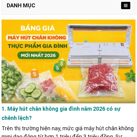
DANH MỤC
3.1. Máy ép gia đình Yamafuji DZ-280A
3.2. Máy hút không không kén túi Yamafuji DZ-290A
3.3. Máy hút Yamafuji P350A (đa năng 3 trong 1)
1. Máy hút chân không gia đình năm 2026 có sự
chênh lệch?
Trên thị trường hiện nay, mức giá máy hút chân không
mini dao động từ hơn 1 triệu đến 3 triệu đồng. Sự