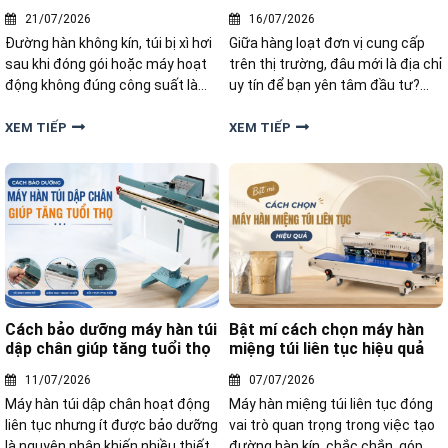
A-Z
Phòng
21/07/2026
16/07/2026
Đường hàn không kín, túi bị xì hơi
Giữa hàng loạt đơn vị cung cấp
sau khi đóng gói hoặc máy hoạt
trên thị trường, đâu mới là địa chỉ
động không đúng công suất là
uy tín để bạn yên tâm đầu tư?
những lỗi mà nhiều người gặp
Nếu đang tìm kiếm nơi bán máy
phải. Vậy cách sử dụng máy hàn
ép túi ni lông chất lượng, giá tốt
XEM TIẾP
XEM TIẾP
túi thổi khí như thế nào để đạt
và chế độ bảo hành rõ ràng tại
hiệu quả tối ưu và hạn chế sự cố?
Hải Phòng, bài viết dưới đây
Cùng hướng dẫn chi tiết từ A-Z
chúng tôi sẽ bật mí địa chỉ uy tín.
Cách bảo dưỡng máy hàn túi
Bật mí cách chọn máy hàn
dập chân giúp tăng tuổi thọ
miệng túi liên tục hiệu quả
11/07/2026
07/07/2026
Máy hàn túi dập chân hoạt động
Máy hàn miệng túi liên tục đóng
liên tục nhưng ít được bảo dưỡng
vai trò quan trọng trong việc tạo
là nguyên nhân khiến nhiều thiết
đường hàn kín, chắc chắn, góp