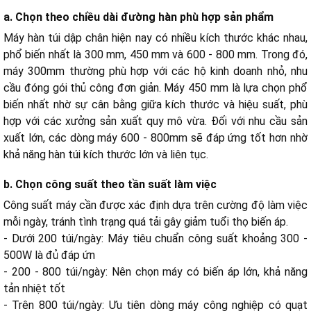
a. Chọn theo chiều dài đường hàn phù hợp sản phẩm
a. Điều chỉnh nhiệt độ và thời gian theo từng loại túi
Máy hàn túi dập chân hiện nay có nhiều kích thước khác nhau,
phổ biến nhất là 300 mm, 450 mm và 600 - 800 mm. Trong đó,
b. Thao tác dập chân đúng kỹ thuật
máy 300mm thường phù hợp với các hộ kinh doanh nhỏ, nhu
c. Luôn thử túi mẫu trước khi chạy hàng loạt
cầu đóng gói thủ công đơn giản. Máy 450 mm là lựa chọn phổ
d. Vệ sinh bề mặt hàn trước khi sử dụng
biến nhất nhờ sự cân bằng giữa kích thước và hiệu suất, phù
hợp với các xưởng sản xuất quy mô vừa. Đối với nhu cầu sản
a. Nhiệt độ
xuất lớn, các dòng máy 600 - 800mm sẽ đáp ứng tốt hơn nhờ
b. Lực ép của thanh hàn
khả năng hàn túi kích thước lớn và liên tục.
c. Chất lượng túi đóng gói
d. Tình trạng lớp vải chịu nhiệt (Teflon)
b. Chọn công suất theo tần suất làm việc
Công suất máy cần được xác định dựa trên cường độ làm việc
mỗi ngày, tránh tình trạng quá tải gây giảm tuổi thọ biến áp.
- Dưới 200 túi/ngày: Máy tiêu chuẩn công suất khoảng 300 -
500W là đủ đáp ứn
- 200 - 800 túi/ngày: Nên chọn máy có biến áp lớn, khả năng
tản nhiệt tốt
- Trên 800 túi/ngày: Ưu tiên dòng máy công nghiệp có quạt