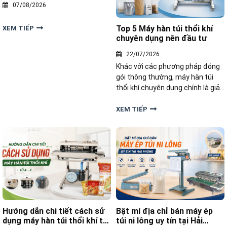
07/08/2026
Top 5 Máy hàn túi thổi khí
XEM TIẾP
chuyên dụng nên đầu tư
22/07/2026
Khác với các phương pháp đóng
gói thông thường, máy hàn túi
thổi khí chuyên dụng chính là giải
pháp công nghệ hoàn hảo. Bài
viết này sẽ gợi ý đến bạn top 5
XEM TIẾP
dòng máy hàn túi thổi khí chuyên
dụng nên đầu tư hiện nay đến từ
thương hiệu Yamafuji.
Hướng dẫn chi tiết cách sử
Bật mí địa chỉ bán máy ép
dụng máy hàn túi thổi khí từ
túi ni lông uy tín tại Hải