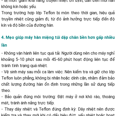
- Bị mòn: giảm khả năng truyền nhiệt ổn định, dẫn đến mối hàn
không kín hoặc yếu.
Trong trường hợp lớp Teflon bị mòn theo thời gian, hiệu quả
truyền nhiệt cũng giảm đi, từ đó ảnh hưởng trực tiếp đến độ
kín và độ bền của đường hàn.
4. Mẹo giúp máy hàn miệng túi dập chân bền hơn gấp nhiều
lần
- Không vận hành liên tục quá tải: Người dùng nên cho máy nghỉ
khoảng 5-10 phút sau mỗi 45-60 phút hoạt động liên tục để
tránh tình trạng quá nhiệt.
- Vệ sinh máy sau mỗi ca làm việc: Nên kiểm tra và giữ cho lớp
Teflon luôn phẳng, không bị nhăn hoặc dính cặn, nhằm đảm bảo
chất lượng đường hàn ổn định trong những lần sử dụng tiếp
theo.
- Bảo quản đúng môi trường: Đặt máy ở nơi khô ráo, thoáng
mát, tránh ánh nắng trực tiếp.
- Thay dây nhiệt và Teflon đúng định kỳ: Dây nhiệt nên được
kiểm tra và thay mới khi có dấu hiệu đứt, yếu nhiệt hoặc hoạt