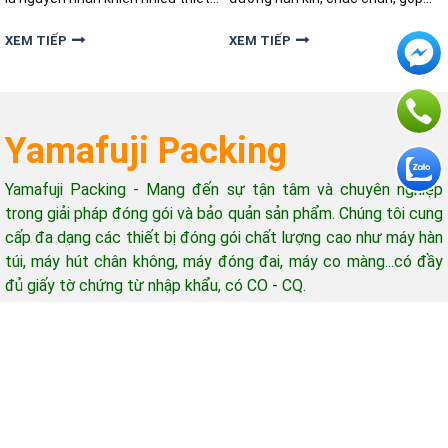
bị nhanh xuống cấp, đường hàn
phần bảo vệ sản phẩm khỏi bụi
không còn chắc chắn. Hãy cùng
bẩn và các tác động từ môi
XEM TIẾP
XEM TIẾP
khám phá cách bảo dưỡng máy
trường bên ngoài. Bài dưới đây
hàn túi dập chân hiệu quả trong
Yamafuji sẽ bật mí cách chọn
bài viết dưới đây.
máy hàn miệng túi liên tục hiệu
quả
Yamafuji Packing
Yamafuji Packing - Mang đến sự tận tâm và chuyên nghiệp
trong giải pháp đóng gói và bảo quản sản phẩm. Chúng tôi cung
cấp đa dạng các thiết bị đóng gói chất lượng cao như máy hàn
túi, máy hút chân không, máy đóng đai, máy co màng...có đầy
đủ giấy tờ chứng từ nhập khẩu, có CO - CQ.
Hỗ trợ khách hàng
Giờ làm việc: 08h-17h (từ thứ 2 - thứ 7)
Email: yamafujipacking@gmail.com
Mua hàng - Góp ý - Bảo hành gọi: 0965 415 898