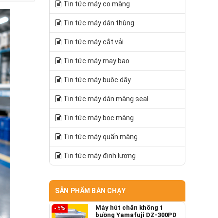
Tin tức máy co màng
Tin tức máy dán thùng
Tin tức máy cắt vải
Tin tức máy may bao
Tin tức máy buộc dây
Tin tức máy dán màng seal
Tin tức máy bọc màng
Tin tức máy quấn màng
Tin tức máy định lượng
SẢN PHẨM BÁN CHẠY
Máy hút chân không 1
- 5%
buồng Yamafuji DZ-300PD