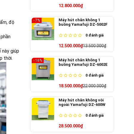
12.800.000₫
Máy hút chân không 1
- 7%
hẩm, độ
buồng Yamafuji DZ-5002F
0
đánh giá
 phần
12.500.000₫
13.500.000₫
ế này giúp
p thời.
Máy hút chân không 1
- 16%
buồng Yamafuji DZ-6002E
0
đánh giá
18.500.000₫
22.000.000₫
Máy hút chân không vòi
ngoài Yamafuji DZ-600W
0
đánh giá
28.500.000₫