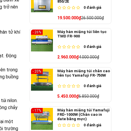
850/2E
g trở nên
0
đánh giá
19.500.000₫
26.500.000₫
hân tử khí
Máy hàn miệng túi liên tục
- 26%
TMD FR-900
0
đánh giá
ạt. Động
2.960.000₫
4.000.000₫
bên trong
Máy hàn miệng túi chân cao
- 20%
liên tục Yamafuji FR-750W
ong buồng
0
đánh giá
5.450.000₫
6.850.000₫
úi nilon.
nóng chảy
Máy hàn miệng túi Yamafuji
- 17%
FRD-1000W (Chân cao in
date bằng mực)
lại một
0
đánh giá
ôi trường