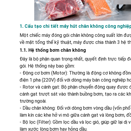
1. Cấu tạo chi tiết máy hút chân không công nghiệ
Một chiếc máy đóng gói chân không công suất lớn được 
về mặt tổng thể kỹ thuật, máy được chia thành 3 hệ th
1.1. Hệ thống bơm chân không
Đây là bộ phận quan trọng nhất, quyết định trực tiếp 
gói. Hệ thống này bao gồm:
- Động cơ bơm (Motor): Thường là động cơ không đồng
điện 1 pha (220V) đối với dòng máy bán công nghiệp ho
- Rotor và cánh gạt: Bộ phận chuyển động quay được đ
cánh gạt trượt sát vào thành buồng bơm, tạo ra các kho
trường ngoài.
- Dầu chân không: Đối với dòng bơm vòng dầu (vốn phổ
làm kín các khe hở vi mô giữa cánh gạt và lòng bơm, đồ
- Bộ lọc (Filter): Gồm lọc dầu và lọc gió, giúp giữ lại 
làm xước lòng bơm hay hỏng dầu.