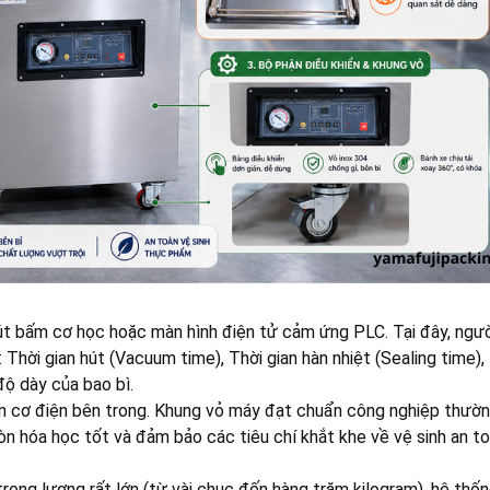
 nút bấm cơ học hoặc màn hình điện tử cảm ứng PLC. Tại đây, ngư
Thời gian hút (Vacuum time), Thời gian hàn nhiệt (Sealing time), 
độ dày của bao bì.
iện cơ điện bên trong. Khung vỏ máy đạt chuẩn công nghiệp thư
n hóa học tốt và đảm bảo các tiêu chí khắt khe về vệ sinh an t
ọng lượng rất lớn (từ vài chục đến hàng trăm kilogram), hệ thố