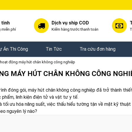
 tình
Dịch vụ ship COD
T
 miễn phí
Kiếm hàng trước thanh toán
T
ự Án Thi Công
Tin Tức
Tra cứu đơn hàng
ý hoạt động máy hút chân không công nghiệp
ỘNG MÁY HÚT CHÂN KHÔNG CÔNG NGHI
rình đóng gói, máy hút chân không công nghiệp đã trở thành thiế
hẩm, linh kiện điện tử và vật tư y tế.
 tối ưu hóa năng suất, việc thấu hiểu tường tận về mặt kỹ thuật 
heo nguyên lý nào?