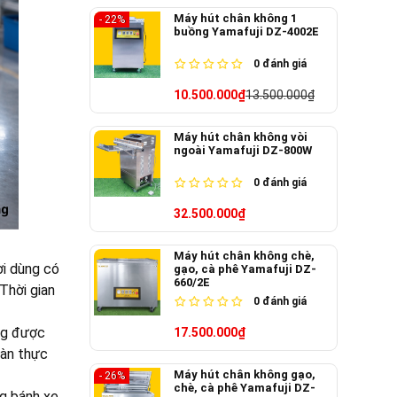
Máy hút chân không 1
- 22%
buồng Yamafuji DZ-4002E
0
đánh giá
10.500.000₫
13.500.000₫
Máy hút chân không vòi
ngoài Yamafuji DZ-800W
0
đánh giá
32.500.000₫
Máy hút chân không chè,
ời dùng có
gạo, cà phê Yamafuji DZ-
660/2E
Thời gian
0
đánh giá
ờng được
17.500.000₫
oàn thực
Máy hút chân không gạo,
- 26%
chè, cà phê Yamafuji DZ-
ng bánh xe