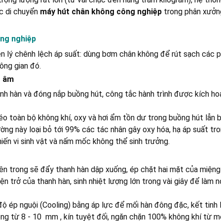
ệc di chuyển
máy hút chân không công nghiệp
trong phân xưởn
ông nghiệp
n lý chênh lệch áp suất: dùng bơm chân không để rút sạch các p
ông gian đó.
t âm
anh hàn và đóng nắp buồng hút, công tắc hành trình được kích ho
éo toàn bộ không khí, oxy và hơi ẩm tồn dư trong buồng hút lẫn 
ường này loại bỏ tới 99% các tác nhân gây oxy hóa, hạ áp suất tr
iến vi sinh vật và nấm mốc không thể sinh trưởng.
bên trong sẽ đẩy thanh hàn dập xuống, ép chặt hai mặt của miệng t
 trở của thanh hàn, sinh nhiệt lượng lớn trong vài giây để làm 
ộ ép nguội (Cooling) bằng áp lực để mối hàn đông đặc, kết tinh 
ng từ 8 - 10 mm , kín tuyệt đối, ngăn chặn 100% không khí từ m