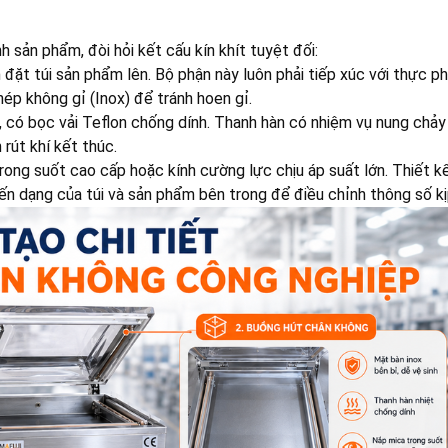
nh sản phẩm, đòi hỏi kết cấu kín khít tuyệt đối:
đặt túi sản phẩm lên. Bộ phận này luôn phải tiếp xúc với thực p
ép không gỉ (Inox) để tránh hoen gỉ.
t, có bọc vải Teflon chống dính. Thanh hàn có nhiệm vụ nung chảy
 rút khí kết thúc.
rong suốt cao cấp hoặc kính cường lực chịu áp suất lớn. Thiết k
iến dạng của túi và sản phẩm bên trong để điều chỉnh thông số kị