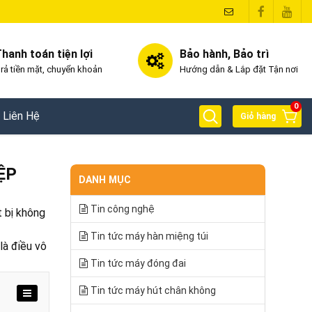
hanh toán tiện lợi
Bảo hành, Bảo trì
rả tiền mặt, chuyển khoản
Hướng dẫn & Lắp đặt Tận nơi
0
Liên Hệ
Giỏ hàng
ỆP
DANH MỤC
Tin công nghệ
t bị không
Tin tức máy hàn miệng túi
là điều vô
Tin tức máy đóng đai
Tin tức máy hút chân không