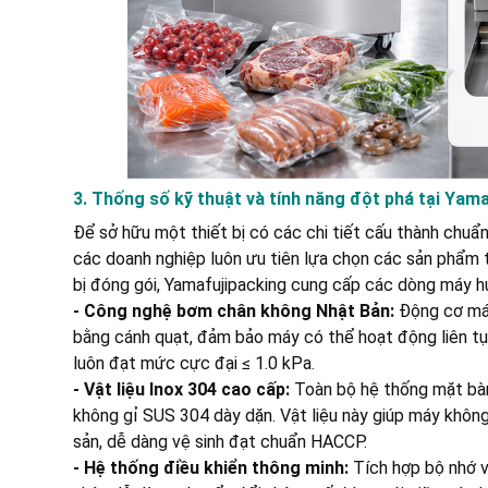
3. Thống số kỹ thuật và tính năng đột phá tại Yam
Để sở hữu một thiết bị có các chi tiết cấu thành chuẩn
các doanh nghiệp luôn ưu tiên lựa chọn các sản phẩm t
bị đóng gói, Yamafujipacking cung cấp các dòng máy h
- Công nghệ bơm chân không Nhật Bản:
Động cơ máy
bằng cánh quạt, đảm bảo máy có thể hoạt động liên tụ
luôn đạt mức cực đại ≤ 1.0 kPa.
- Vật liệu Inox 304 cao cấp:
Toàn bộ hệ thống mặt bàn
không gỉ SUS 304 dày dặn. Vật liệu này giúp máy không
sản, dễ dàng vệ sinh đạt chuẩn HACCP.
- Hệ thống điều khiển thông minh:
Tích hợp bộ nhớ vi