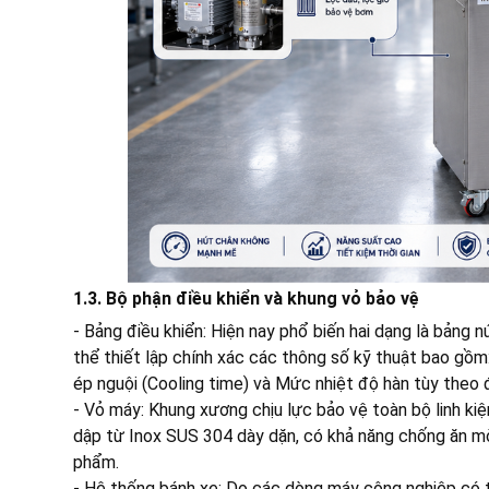
1.3. Bộ phận điều khiển và khung vỏ bảo vệ
- Bảng điều khiển: Hiện nay phổ biến hai dạng là bảng
thể thiết lập chính xác các thông số kỹ thuật bao gồm: 
ép nguội (Cooling time) và Mức nhiệt độ hàn tùy theo 
- Vỏ máy: Khung xương chịu lực bảo vệ toàn bộ linh k
dập từ Inox SUS 304 dày dặn, có khả năng chống ăn mò
phẩm.
- Hệ thống bánh xe: Do các dòng máy công nghiệp có tr