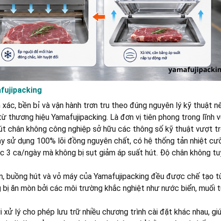
afujipacking
 xác, bền bỉ và vận hành trơn tru theo đúng nguyên lý kỹ thuật nê
ừ thương hiệu Yamafujipacking. Là đơn vị tiên phong trong lĩnh v
út chân không công nghiệp sở hữu các thông số kỹ thuật vượt trộ
 sử dụng 100% lõi đồng nguyên chất, có hệ thống tản nhiệt c
c 3 ca/ngày mà không bị sụt giảm áp suất hút. Độ chân không tu
, buồng hút và vỏ máy của Yamafujipacking đều được chế tạo t
 bị ăn mòn bởi các môi trường khắc nghiệt như nước biển, muối t
 xử lý cho phép lưu trữ nhiều chương trình cài đặt khác nhau, gi