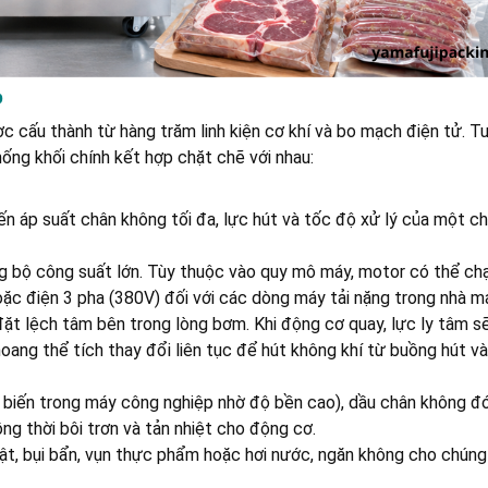
p
cấu thành từ hàng trăm linh kiện cơ khí và bo mạch điện tử. Tu
ống khối chính kết hợp chặt chẽ với nhau:
đến áp suất chân không tối đa, lực hút và tốc độ xử lý của một c
 bộ công suất lớn. Tùy thuộc vào quy mô máy, motor có thể ch
ặc điện 3 pha (380V) đối với các dòng máy tải nặng trong nhà má
ặt lệch tâm bên trong lòng bơm. Khi động cơ quay, lực ly tâm s
ang thể tích thay đổi liên tục để hút không khí từ buồng hút và
 biến trong máy công nghiệp nhờ độ bền cao), dầu chân không đó
ng thời bôi trơn và tản nhiệt cho động cơ.
dị vật, bụi bẩn, vụn thực phẩm hoặc hơi nước, ngăn không cho chúng