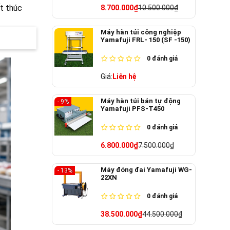
t thúc
8.700.000₫
10.500.000₫
Máy hàn túi công nghiệp
Yamafuji FRL- 150 (SF -150)
0
đánh giá
Giá:
Liên hệ
Máy hàn túi bán tự động
- 9%
Yamafuji PFS-T450
0
đánh giá
6.800.000₫
7.500.000₫
Máy đóng đai Yamafuji WG-
- 13%
22XN
0
đánh giá
38.500.000₫
44.500.000₫