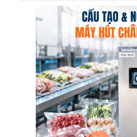
1.1. Hệ thống bơm chân không
1.2. Buồng hút chân không
1.3. Bộ phận điều khiển và khung vỏ bảo vệ
Bước 1: Rút sạch không khí tạo môi trường áp suất
Bước 2: Hàn nhiệt và ép nguội dán kín miệng túi