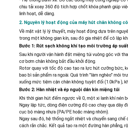
chịu tải xoay 360 độ tích hợp chốt khóa phanh giúp vi
linh hoạt, dễ dàng.
2. Nguyên lý hoạt động của máy hút chân không c
Về mặt vật lý lý thuyết, máy hoạt động dựa trên nguyê
trong một không gian kín, sau đó gia nhiệt để cô lập kh
Bước 1: Rút sạch không khí tạo môi trường áp suấ
Sau khi người vận hành đặt miệng túi vuông góc với th
cơ bơm chân không bắt đầu khởi động.
Rotor quay với tốc độ cao tạo ra lực hút cưỡng bức, k
bao bì sản phẩm ra ngoài. Quá trình "làm nghèo" môi tr
xuống mức tiệm cận chân không tuyệt đối (1.0kPa ), kh
Bước 2: Hàn nhiệt và ép nguội dán kín miệng túi
Khi thời gian hút đếm ngược về 0, một xi lanh khí nén 
Ngay lập tức, dòng điện cường độ cao chạy qua dây điện
cục bộ màng nhựa (PA/PE hoặc màng nhôm).
Ngay sau đó, hệ thống ngắt nhiệt và chuyển sang chế đ
cách rắn chắc. Kết quả tạo ra một đường hàn phẳng, rộ