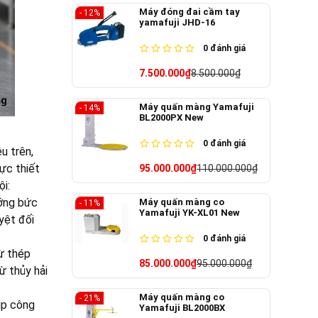
Máy đóng đai cầm tay
- 12%
yamafuji JHD-16
0
đánh giá
7.500.000₫
8.500.000₫
Máy quấn màng Yamafuji
- 14%
BL2000PX New
0
đánh giá
u trên,
ực thiết
95.000.000₫
110.000.000₫
i:
ưỡng bức
Máy quấn màng co
- 11%
Yamafuji YK-XL01 New
yệt đối
0
đánh giá
ừ thép
85.000.000₫
95.000.000₫
ừ thủy hải
Máy quấn màng co
- 21%
úp công
Yamafuji BL2000BX