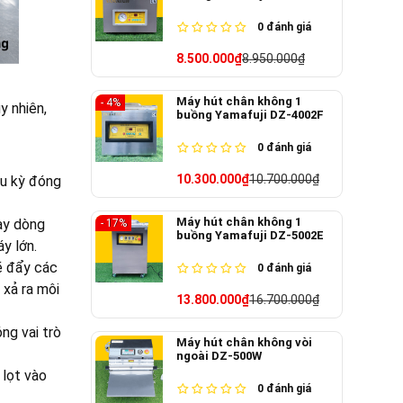
0
đánh giá
8.500.000₫
8.950.000₫
Máy hút chân không 1
- 4%
y nhiên,
buồng Yamafuji DZ-4002F
0
đánh giá
10.300.000₫
10.700.000₫
hu kỳ đóng
Máy hút chân không 1
ạy dòng
- 17%
buồng Yamafuji DZ-5002E
y lớn.
ẽ đẩy các
0
đánh giá
 xả ra môi
13.800.000₫
16.700.000₫
ng vai trò
Máy hút chân không vòi
ngoài DZ-500W
 lọt vào
0
đánh giá