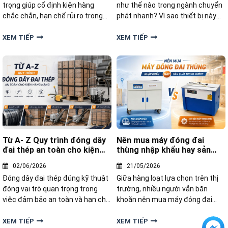
trọng giúp cố định kiện hàng
như thế nào trong ngành chuyển
chắc chắn, hạn chế rủi ro trong
phát nhanh? Vì sao thiết bị này
quá trình lưu kho và giao nhận.
ngày càng được nhiều đơn vị
Tuy nhiên, nhiều doanh nghiệp
logistics lựa chọn? Hãy cùng tìm
XEM TIẾP
XEM TIẾP
hiện nay vẫn phân vân nên thuê
hiểu chi tiết trong bài viết dưới
đóng đai hay đầu tư máy đóng
đây.
đai thép riêng
Từ A- Z Quy trình đóng dây
Nên mua máy đóng đai
đai thép an toàn cho kiện
thùng nhập khẩu hay sản
hàng nặng
xuất trong nước
02/06/2026
21/05/2026
Đóng dây đai thép đúng kỹ thuật
Giữa hàng loạt lựa chọn trên thị
đóng vai trò quan trọng trong
trường, nhiều người vẫn băn
việc đảm bảo an toàn và hạn chế
khoăn nên mua máy đóng đai
tối đa rủi ro hư hỏng. Vậy quy
thùng nhập khẩu hay ưu tiên
trình đóng dây đai thép an toàn
dòng máy sản xuất trong nước
XEM TIẾP
XEM TIẾP