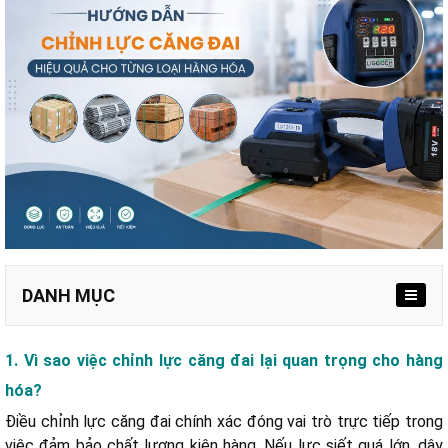
DANH MỤC
1. Vì sao việc chỉnh lực căng đai lại quan trọng cho hàng
a. Nhóm hàng hóa dễ vỡ, mềm (60N - 150N)
hóa?
b. Nhóm hàng tiêu chuẩn (150 - 400N)
Điều chỉnh lực căng đai chính xác đóng vai trò trực tiếp trong
c. Nhóm hàng hóa nặng, cứng (400N - 800N)
việc đảm bảo chất lượng kiện hàng. Nếu lực siết quá lớn, dây