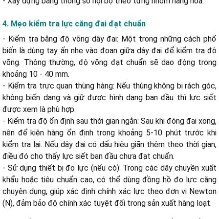
- Xây dựng bảng thông số nội bộ theo từng nhóm hàng hóa.
4. Mẹo kiểm tra lực căng đai đạt chuẩn
- Kiểm tra bằng độ võng dây đai: Một trong những cách phổ
biến là dùng tay ấn nhẹ vào đoạn giữa dây đai để kiểm tra độ
võng. Thông thường, độ võng đạt chuẩn sẽ dao động trong
khoảng 10 - 40 mm.
- Kiểm tra trực quan thùng hàng: Nếu thùng không bị rách góc,
không biến dạng và giữ được hình dạng ban đầu thì lực siết
được xem là phù hợp.
- Kiểm tra độ ổn định sau thời gian ngắn: Sau khi đóng đai xong,
nên để kiện hàng ổn định trong khoảng 5-10 phút trước khi
kiểm tra lại. Nếu dây đai có dấu hiệu giãn thêm theo thời gian,
điều đó cho thấy lực siết ban đầu chưa đạt chuẩn.
- Sử dụng thiết bị đo lực (nếu có): Trong các dây chuyền xuất
khẩu hoặc tiêu chuẩn cao, có thể dùng đồng hồ đo lực căng
chuyên dụng, giúp xác định chính xác lực theo đơn vị Newton
(N), đảm bảo độ chính xác tuyệt đối trong sản xuất hàng loạt.