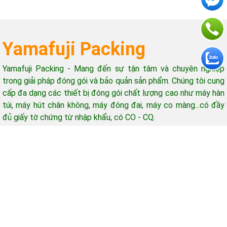
cho kiện hàng nặng được thực
để vừa đảm bảo hiệu quả vận
hiện như thế nào?
hành vừa tối ưu chi phí.
Yamafuji Packing
Yamafuji Packing - Mang đến sự tận tâm và chuyên nghiệp
trong giải pháp đóng gói và bảo quản sản phẩm. Chúng tôi cung
cấp đa dạng các thiết bị đóng gói chất lượng cao như máy hàn
túi, máy hút chân không, máy đóng đai, máy co màng...có đầy
đủ giấy tờ chứng từ nhập khẩu, có CO - CQ.
Hỗ trợ khách hàng
Giờ làm việc: 08h-17h (từ thứ 2 - thứ 7)
Email: yamafujipacking@gmail.com
Mua hàng - Góp ý - Bảo hành gọi: 0965 415 898