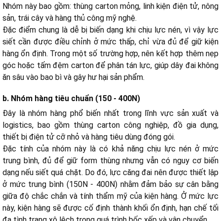
Nhóm này bao gồm: thùng carton mỏng, linh kiện điện tử, nông
sản, trái cây và hàng thủ công mỹ nghệ.
Đặc điểm chung là dễ bị biến dạng khi chịu lực nén, vì vậy lực
siết cần được điều chỉnh ở mức thấp, chỉ vừa đủ để giữ kiện
hàng ổn định. Trong một số trường hợp, nên kết hợp thêm nẹp
góc hoặc tấm đệm carton để phân tán lực, giúp dây đai không
ăn sâu vào bao bì và gây hư hại sản phẩm.
b. Nhóm hàng tiêu chuẩn (150 - 400N)
Đây là nhóm hàng phổ biến nhất trong lĩnh vực sản xuất và
logistics, bao gồm thùng carton công nghiệp, đồ gia dụng,
thiết bị điện tử cỡ nhỏ và hàng tiêu dùng đóng gói.
Đặc tính của nhóm này là có khả năng chịu lực nén ở mức
trung bình, đủ để giữ form thùng nhưng vẫn có nguy cơ biến
dạng nếu siết quá chặt. Do đó, lực căng đai nên được thiết lập
ở mức trung bình (150N - 400N) nhằm đảm bảo sự cân bằng
giữa độ chắc chắn và tính thẩm mỹ của kiện hàng. Ở mức lực
này, kiện hàng sẽ được cố định thành khối ổn định, hạn chế tối
đa tình trạng xô lệch trong quá trình bốc xếp và vận chuyển.