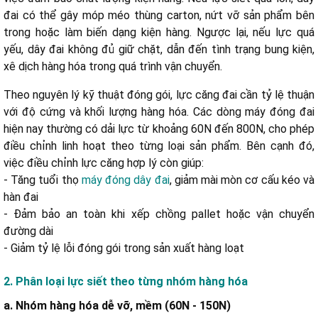
đai có thể gây móp méo thùng carton, nứt vỡ sản phẩm bên
trong hoặc làm biến dạng kiện hàng. Ngược lại, nếu lực quá
Bước 1: Thực hiện chạy thử nghiệm
yếu, dây đai không đủ giữ chặt, dẫn đến tình trạng bung kiện,
Bước 2: Điều chỉnh thông số lực căng trên máy
xê dịch hàng hóa trong quá trình vận chuyển.
Bước 3: Đánh giá kết quả sau khi điều chỉnh
Bước 4: Ghi nhận thông số tiêu chuẩn
Theo nguyên lý kỹ thuật đóng gói, lực căng đai cần tỷ lệ thuận
với độ cứng và khối lượng hàng hóa. Các dòng máy đóng đai
hiện nay thường có dải lực từ khoảng 60N đến 800N, cho phép
điều chỉnh linh hoạt theo từng loại sản phẩm. Bên cạnh đó,
việc điều chỉnh lực căng hợp lý còn giúp:
- Tăng tuổi thọ
máy đóng dây đai
, giảm mài mòn cơ cấu kéo và
hàn đai
- Đảm bảo an toàn khi xếp chồng pallet hoặc vận chuyển
đường dài
- Giảm tỷ lệ lỗi đóng gói trong sản xuất hàng loạt
2. Phân loại lực siết theo từng nhóm hàng hóa
a. Nhóm hàng hóa dễ vỡ, mềm (60N - 150N)