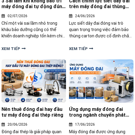
3 Sai lầm khi không bảo trì
Cách chỉnh lực siết dây đai
máy đóng đai tự động đúng
trên máy đóng đai thùng
cách
carton hiệu quả
02/07/2026
24/06/2026
Chỉ một vài sai lầm nhỏ trong
Lực siết dây đai đóng vai trò
khâu bảo dưỡng cũng có thể
quan trọng trong việc đảm bảo
khiến doanh nghiệp tốn kém chi
thùng carton được cố định chắc
phí sửa chữa và thay thế linh
chắn, hạn chế xê dịch và bảo vệ
kiện. Trong bài dưới đây,
sản phẩm bên trong. Vậy làm thế
XEM TIẾP
XEM TIẾP
Yamafuji sẽ chỉ ra 3 sai lầm khi
nào để điều chỉnh lực siết dây đai
không bảo trì máy đóng đai tự
trên máy đóng đai thùng carton
động đúng cách, giúp bạn phòng
hiệu quả
tránh rủi ro
Nên thuê đóng đai hay đầu
Ứng dụng máy đóng đai
tư máy đóng đai thép riêng
trong ngành chuyển phát
nhanh
20/06/2026
17/06/2026
Đóng đai thép là giải pháp quan
Máy đóng đai được ứng dụng