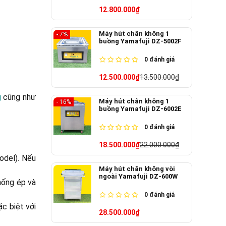
12.800.000₫
Máy hút chân không 1
- 7%
buồng Yamafuji DZ-5002F
0
đánh giá
12.500.000₫
13.500.000₫
g
cũng như
Máy hút chân không 1
- 16%
buồng Yamafuji DZ-6002E
0
đánh giá
18.500.000₫
22.000.000₫
odel). Nếu
Máy hút chân không vòi
ngoài Yamafuji DZ-600W
hống ép và
0
đánh giá
ặc biệt với
28.500.000₫