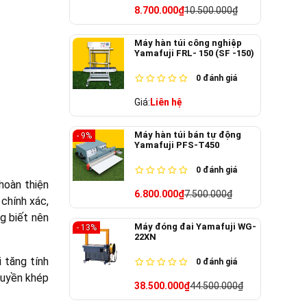
8.700.000₫
10.500.000₫
Máy hàn túi công nghiệp
Yamafuji FRL- 150 (SF -150)
0
đánh giá
Giá:
Liên hệ
Máy hàn túi bán tự động
- 9%
Yamafuji PFS-T450
0
đánh giá
hoàn thiện
6.800.000₫
7.500.000₫
chính xác,
g biết nên
Máy đóng đai Yamafuji WG-
- 13%
22XN
 tăng tính
0
đánh giá
huyền khép
38.500.000₫
44.500.000₫