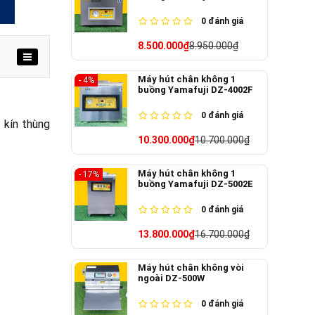
0
đánh giá
8.500.000₫
8.950.000₫
Máy hút chân không 1
- 4%
buồng Yamafuji DZ-4002F
0
đánh giá
 kín thùng
10.300.000₫
10.700.000₫
Máy hút chân không 1
- 17%
buồng Yamafuji DZ-5002E
0
đánh giá
13.800.000₫
16.700.000₫
Máy hút chân không vòi
ngoài DZ-500W
0
đánh giá