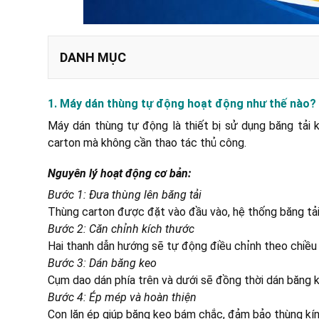
DANH MỤC
Nguyên lý hoạt động cơ bản:
1. Máy dán thùng tự động hoạt động như thế nào?
Thông số vận hành phổ biến:
Máy dán thùng tự động là thiết bị sử dụng băng tải
carton mà không cần thao tác thủ công.
a. Trường hợp có thể sử dụng
b. Trường hợp không phù hợp
Nguyên lý hoạt động cơ bản:
Bước 1: Đưa thùng lên băng tải
a. Máy dán thùng tự động Yamafuji FX-AT5050D - 5
Thùng carton được đặt vào đầu vào, hệ thống băng tải
b. Máy dán thùng carton tự động Yamafuji AS823A -
Bước 2: Căn chỉnh kích thước
c. Máy dán thùng tự động Yamafuji FX-AT5050 - 48
Hai thanh dẫn hướng sẽ tự động điều chỉnh theo chiều 
Bước 3: Dán băng keo
Cụm dao dán phía trên và dưới sẽ đồng thời dán băng k
Bước 4: Ép mép và hoàn thiện
Con lăn ép giúp băng keo bám chắc, đảm bảo thùng kín