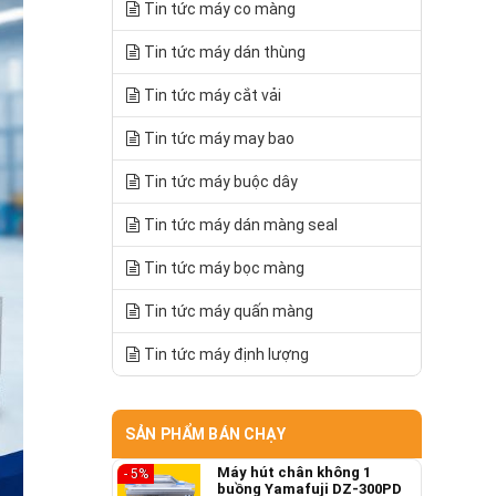
Tin tức máy co màng
Tin tức máy dán thùng
Tin tức máy cắt vải
Tin tức máy may bao
Tin tức máy buộc dây
Tin tức máy dán màng seal
Tin tức máy bọc màng
Tin tức máy quấn màng
Tin tức máy định lượng
SẢN PHẨM BÁN CHẠY
Máy hút chân không 1
- 5%
buồng Yamafuji DZ-300PD