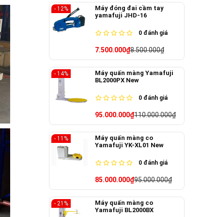
Máy đóng đai cầm tay
- 12%
yamafuji JHD-16
0
đánh giá
7.500.000₫
8.500.000₫
Máy quấn màng Yamafuji
- 14%
BL2000PX New
0
đánh giá
95.000.000₫
110.000.000₫
Máy quấn màng co
- 11%
Yamafuji YK-XL01 New
0
đánh giá
85.000.000₫
95.000.000₫
Máy quấn màng co
- 21%
Yamafuji BL2000BX