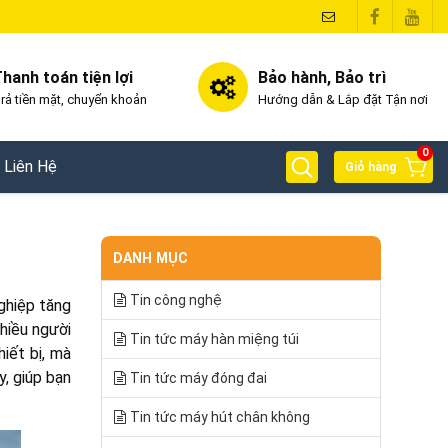
hanh toán tiện lợi
Bảo hành, Bảo trì
rả tiền mặt, chuyển khoản
Hướng dẫn & Lắp đặt Tận nơi
0
Liên Hệ
Giỏ hàng
DANH MỤC
Tin công nghệ
ghiệp tăng
hiều người
Tin tức máy hàn miệng túi
iết bị, mà
y, giúp bạn
Tin tức máy đóng đai
Tin tức máy hút chân không