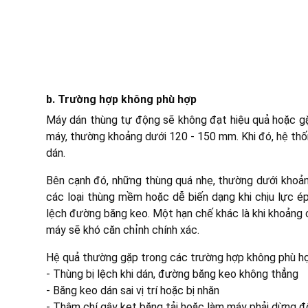
b. Trường hợp không phù hợp
Máy dán thùng tự động sẽ không đạt hiệu quả hoặc gặp
máy, thường khoảng dưới 120 - 150 mm. Khi đó, hệ thốn
dán.
Bên cạnh đó, những thùng quá nhẹ, thường dưới khoảng
các loại thùng mềm hoặc dễ biến dạng khi chịu lực ép
lệch đường băng keo. Một hạn chế khác là khi khoảng 
máy sẽ khó căn chỉnh chính xác.
Hệ quả thường gặp trong các trường hợp không phù h
- Thùng bị lệch khi dán, đường băng keo không thẳng
- Băng keo dán sai vị trí hoặc bị nhăn
- Thậm chí gây kẹt băng tải hoặc làm máy phải dừng đ