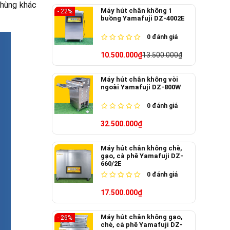
thùng khác
Máy hút chân không 1
- 22%
buồng Yamafuji DZ-4002E
0
đánh giá
10.500.000₫
13.500.000₫
Máy hút chân không vòi
ngoài Yamafuji DZ-800W
0
đánh giá
32.500.000₫
Máy hút chân không chè,
gạo, cà phê Yamafuji DZ-
660/2E
0
đánh giá
17.500.000₫
Máy hút chân không gạo,
- 26%
chè, cà phê Yamafuji DZ-