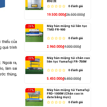
850/2E
0
đánh giá
19.500.000₫
26.500.000₫
Máy hàn miệng túi liên tục
- 26%
TMD FR-900
0
đánh giá
 thiểu của
2.960.000₫
4.000.000₫
 quá trình
Máy hàn miệng túi chân cao
- 20%
liên tục Yamafuji FR-750W
 Ngoài ra,
o, làm sai
0
đánh giá
ước thùng,
5.450.000₫
6.850.000₫
Máy hàn miệng túi Yamafuji
- 17%
FRD-1000W (Chân cao in
date bằng mực)
0
đánh giá