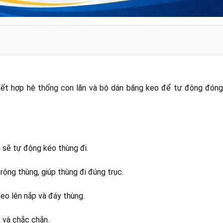
 kết hợp hệ thống con lăn và bộ dán băng keo để tự động đóng
2.500.000 vnđ
 sẽ tự động kéo thùng đi.
 36.500.000 vnđ
.000.000 vnđ
rộng thùng, giúp thùng đi đúng trục.
eo lên nắp và đáy thùng.
 và chắc chắn.