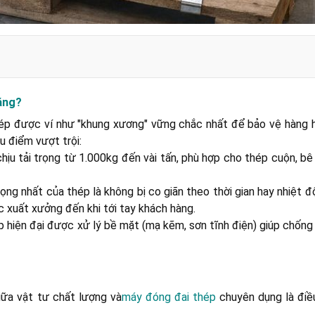
nặng?
hép được ví như "khung xương" vững chắc nhất để bảo vệ hàng h
u điểm vượt trội:
chịu tải trọng từ 1.000kg đến vài tấn, phù hợp cho thép cuộn, b
ọng nhất của thép là không bị co giãn theo thời gian hay nhiệt đ
c xuất xưởng đến khi tới tay khách hàng.
 hiện đại được xử lý bề mặt (mạ kẽm, sơn tĩnh điện) giúp chống 
iữa vật tư chất lượng và
máy đóng đai thép
chuyên dụng là điều