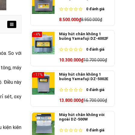
0
đánh giá
8.500.000₫
8.950.000₫
Máy hút chân không 1
- 4%
buồng Yamafuji DZ-4002F
0
đánh giá
óa. So với
10.300.000₫
10.700.000₫
ê tông, máy
Máy hút chân không 1
- 17%
buồng Yamafuji DZ-5002E
ộ. Điều này
0
đánh giá
rỉ sét, oxy
13.800.000₫
16.700.000₫
Máy hút chân không vòi
ngoài DZ-500W
 kiện kiên
0
đánh giá