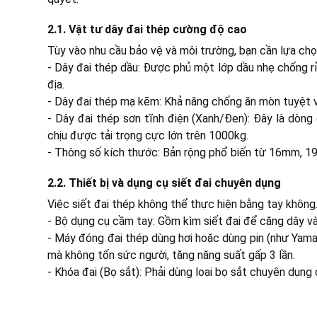
2.1. Vật tư dây đai thép cường độ cao
Tùy vào nhu cầu bảo vệ và môi trường, bạn cần lựa chọn
- Dây đai thép dầu: Được phủ một lớp dầu nhẹ chống rỉ 
địa.
- Dây đai thép mạ kẽm: Khả năng chống ăn mòn tuyệt v
- Dây đai thép sơn tĩnh điện (Xanh/Đen): Đây là dòng
chịu được tải trọng cực lớn trên 1000kg.
- Thông số kích thước: Bản rộng phổ biến từ 16mm,
2.2. Thiết bị và dụng cụ siết đai chuyên dụng
Việc siết đai thép không thể thực hiện bằng tay không.
- Bộ dụng cụ cầm tay: Gồm kìm siết đai để căng dây v
- Máy đóng đai thép dùng hơi hoặc dùng pin (như Yamafu
mà không tốn sức người, tăng năng suất gấp 3 lần.
- Khóa đai (Bọ sắt): Phải dùng loại bọ sắt chuyên dụn