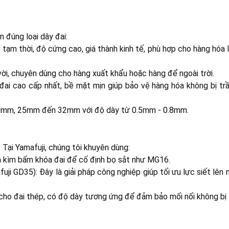
 đúng loại dây đai:
tạm thời, độ cứng cao, giá thành kinh tế, phù hợp cho hàng hóa 
ời, chuyên dùng cho hàng xuất khẩu hoặc hàng để ngoài trời.
 đai cao cấp nhất, bề mặt mịn giúp bảo vệ hàng hóa không bị tr
 19mm, 25mm đến 32mm với độ dày từ 0.5mm - 0.8mm.
 Tại Yamafuji, chúng tôi khuyên dùng:
à kìm bấm khóa đai để cố định bọ sắt như MG16.
ji GD35): Đây là giải pháp công nghiệp giúp tối ưu lực siết lên
g cho đai thép, có độ dày tương ứng để đảm bảo mối nối không bị 