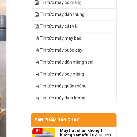
Tin tức máy co màng
Tin tức máy dán thùng
Tin tức máy cắt vải
Tin tức máy may bao
Tin tức máy buộc dây
Tin tức máy dán màng seal
Tin tức máy bọc màng
Tin tức máy quấn màng
Tin tức máy định lượng
SẢN PHẨM BÁN CHẠY
Máy hút chân không 1
- 5%
buồng Yamafuji DZ-300PD