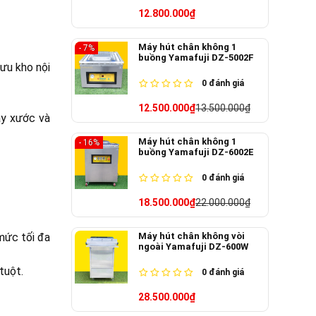
12.800.000₫
Máy hút chân không 1
- 7%
buồng Yamafuji DZ-5002F
lưu kho nội
0
đánh giá
12.500.000₫
13.500.000₫
ầy xước và
Máy hút chân không 1
- 16%
buồng Yamafuji DZ-6002E
0
đánh giá
18.500.000₫
22.000.000₫
 mức tối đa
Máy hút chân không vòi
ngoài Yamafuji DZ-600W
tuột.
0
đánh giá
28.500.000₫