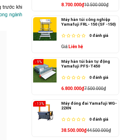
8.700.000₫
10.500.000₫
 trước khi
ong ngành
Máy hàn túi công nghiệp
Yamafuji FRL- 150 (SF -150)
0
đánh giá
Giá:
Liên hệ
Máy hàn túi bán tự động
- 9%
Yamafuji PFS-T450
0
đánh giá
6.800.000₫
7.500.000₫
Máy đóng đai Yamafuji WG-
- 13%
22XN
0
đánh giá
38.500.000₫
44.500.000₫