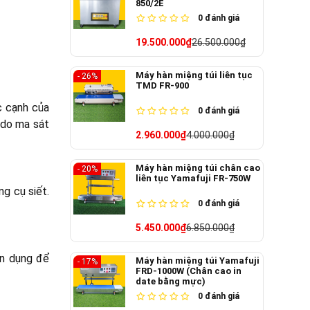
850/2E
0
đánh giá
19.500.000₫
26.500.000₫
Máy hàn miệng túi liên tục
- 26%
TMD FR-900
c cạnh của
0
đánh giá
 do ma sát
2.960.000₫
4.000.000₫
Máy hàn miệng túi chân cao
- 20%
liên tục Yamafuji FR-750W
ng cụ siết.
0
đánh giá
5.450.000₫
6.850.000₫
ên dụng để
Máy hàn miệng túi Yamafuji
- 17%
FRD-1000W (Chân cao in
date bằng mực)
0
đánh giá