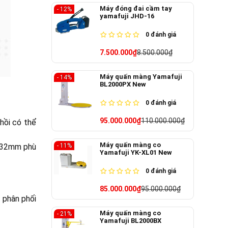
Máy đóng đai cầm tay
- 12%
yamafuji JHD-16
0
đánh giá
7.500.000₫
8.500.000₫
Máy quấn màng Yamafuji
- 14%
BL2000PX New
0
đánh giá
95.000.000₫
110.000.000₫
 hồi có thể
Máy quấn màng co
i 32mm phù
- 11%
Yamafuji YK-XL01 New
0
đánh giá
85.000.000₫
95.000.000₫
 phân phối
Máy quấn màng co
- 21%
Yamafuji BL2000BX