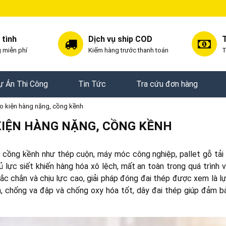
 tình
Dịch vụ ship COD
T
 miễn phí
Kiếm hàng trước thanh toán
T
ự Án Thi Công
Tin Tức
Tra cứu đơn hàng
ho kiện hàng nặng, cồng kềnh
 KIỆN HÀNG NẶNG, CỒNG KỀNH
 cồng kềnh như thép cuộn, máy móc công nghiệp, pallet gỗ tải 
 lực siết khiến hàng hóa xô lệch, mất an toàn trong quá trình 
hắc chắn và chịu lực cao, giải pháp đóng đai thép được xem là l
n, chống va đập và chống oxy hóa tốt, dây đai thép giúp đảm b