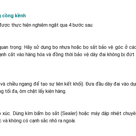
g cồng kềnh
 được thực hiện nghiêm ngặt qua 4 bước sau:
 quan trọng: Hãy sử dụng bọ nhựa hoặc bọ sắt bảo vệ góc ở cá
cạnh cắt vào hàng hóa và đồng thời bảo vệ dây đai không bị đứt
và chiều ngang để tạo sự liên kết khối). Đưa đầu dây đai vào dụ
g tối đa, ôm chặt lấy kiện hàng.
ếp xúc. Dùng kìm bấm bọ sắt (Sealer) hoặc máy dập nhiệt chuy
c và không có cạnh sắc nhô ra ngoài.