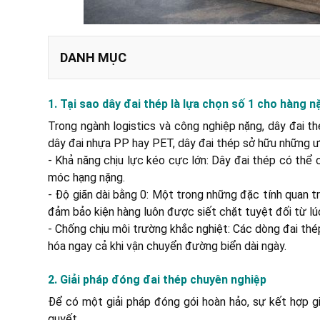
DANH MỤC
1. Tại sao dây đai thép là lựa chọn số 1 cho hàng 
2.1. Vật tư dây đai thép cường độ cao
Trong ngành logistics và công nghiệp nặng, dây đai t
2.2. Thiết bị và dụng cụ siết đai chuyên dụng
dây đai nhựa PP hay PET, dây đai thép sở hữu những ư
- Khả năng chịu lực kéo cực lớn: Dây đai thép có thể 
Bước 1: Chuẩn bị và bảo vệ cạnh
móc hạng nặng.
Bước 2: Luồn dây và căng đai
- Độ giãn dài bằng 0: Một trong những đặc tính quan tr
Bước 3: Khóa đai chắc chắn
đảm bảo kiện hàng luôn được siết chặt tuyệt đối từ lú
Bước 4: Kiểm tra và cắt đai thừa
- Chống chịu môi trường khắc nghiệt: Các dòng đai thép
hóa ngay cả khi vận chuyển đường biển dài ngày.
2. Giải pháp đóng đai thép chuyên nghiệp
Để có một giải pháp đóng gói hoàn hảo, sự kết hợp g
quyết.