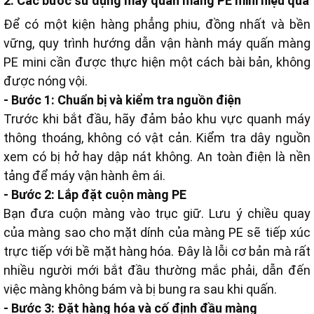
2. Các bước sử dụng máy quấn màng PE mini hiệu quả
Để có một kiện hàng phẳng phiu, đồng nhất và bền
vững, quy trình hướng dẫn vận hành máy quấn màng
PE mini cần được thực hiện một cách bài bản, không
được nóng vội.
- Bước 1: Chuẩn bị và kiểm tra nguồn điện
Trước khi bắt đầu, hãy đảm bảo khu vực quanh máy
thông thoáng, không có vật cản. Kiểm tra dây nguồn
xem có bị hở hay dập nát không. An toàn điện là nền
tảng để máy vận hành êm ái.
- Bước 2: Lắp đặt cuộn màng PE
Bạn đưa cuộn màng vào trục giữ. Lưu ý chiều quay
của màng sao cho mặt dính của màng PE sẽ tiếp xúc
trực tiếp với bề mặt hàng hóa. Đây là lỗi cơ bản mà rất
nhiều người mới bắt đầu thường mắc phải, dẫn đến
việc màng không bám và bị bung ra sau khi quấn.
- Bước 3: Đặt hàng hóa và cố định đầu màng