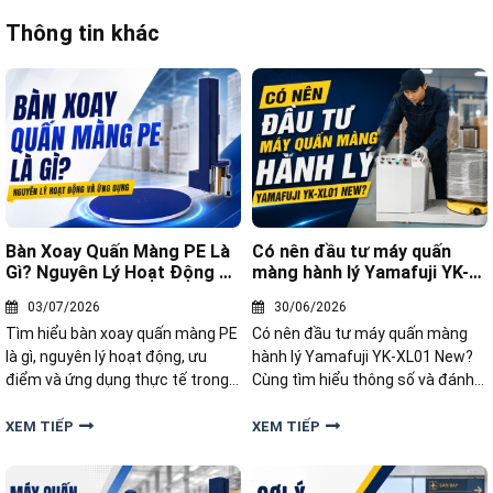
Thông tin khác
Bàn Xoay Quấn Màng PE Là
Có nên đầu tư máy quấn
Gì? Nguyên Lý Hoạt Động Và
màng hành lý Yamafuji YK-
Ứng Dụng
XL01 New?
03/07/2026
30/06/2026
Tìm hiểu bàn xoay quấn màng PE
Có nên đầu tư máy quấn màng
là gì, nguyên lý hoạt động, ưu
hành lý Yamafuji YK-XL01 New?
điểm và ứng dụng thực tế trong
Cùng tìm hiểu thông số và đánh
đóng gói hàng hóa. Giải pháp giúp
giá chi tiết để đưa ra quyết định
doanh nghiệp tiết kiệm chi phí,
phù hợp với nhu cầu kinh doanh.
XEM TIẾP
XEM TIẾP
tăng năng suất và bảo vệ pallet
hiệu quả.