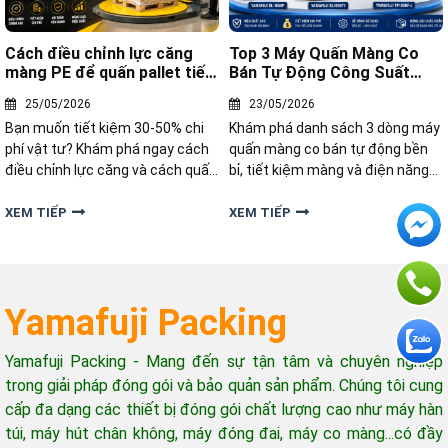
Cách điều chỉnh lực căng
Top 3 Máy Quấn Màng Co
màng PE để quấn pallet tiết
Bán Tự Động Công Suất
kiệm
Cao Đáng Đầu Tư
25/05/2026
23/05/2026
Bạn muốn tiết kiệm 30-50% chi
Khám phá danh sách 3 dòng máy
phí vật tư? Khám phá ngay cách
quấn màng co bán tự động bền
điều chỉnh lực căng và cách quấn
bỉ, tiết kiệm màng và điện năng
màng pe chắc chắn, tiết kiệm
nhất năm 2026. Giải pháp tối ưu
nhất tại đây!
hóa quy trình đóng gói cùng
XEM TIẾP
XEM TIẾP
Yamafuji.
Yamafuji Packing
Yamafuji Packing - Mang đến sự tận tâm và chuyên nghiệp
trong giải pháp đóng gói và bảo quản sản phẩm. Chúng tôi cung
cấp đa dạng các thiết bị đóng gói chất lượng cao như máy hàn
túi, máy hút chân không, máy đóng đai, máy co màng...có đầy