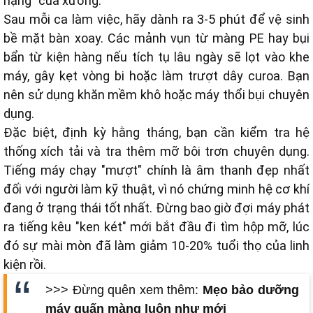
nặng" của xưởng.
Sau mỗi ca làm việc, hãy dành ra 3-5 phút để vệ sinh
bề mặt bàn xoay. Các mảnh vụn từ màng PE hay bụi
bẩn từ kiện hàng nếu tích tụ lâu ngày sẽ lọt vào khe
máy, gây kẹt vòng bi hoặc làm trượt dây curoa. Bạn
nên sử dụng khăn mềm khô hoặc máy thổi bụi chuyên
dụng.
Đặc biệt, định kỳ hằng tháng, bạn cần kiểm tra hệ
thống xích tải và tra thêm mỡ bôi trơn chuyên dụng.
Tiếng máy chạy "mượt" chính là âm thanh đẹp nhất
đối với người làm kỹ thuật, vì nó chứng minh hệ cơ khí
đang ở trạng thái tốt nhất. Đừng bao giờ đợi máy phát
ra tiếng kêu "ken két" mới bắt đầu đi tìm hộp mỡ, lúc
đó sự mài mòn đã làm giảm 10-20% tuổi thọ của linh
kiện rồi.
>>> Đừng quên xem thêm:
Mẹo bảo dưỡng
máy quấn màng luôn như mới