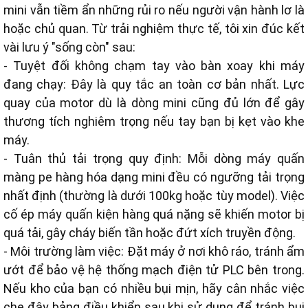
mini vẫn tiềm ẩn những rủi ro nếu người vận hành lơ là
hoặc chủ quan. Từ trải nghiệm thực tế, tôi xin đúc kết
vài lưu ý "sống còn" sau:
- Tuyệt đối không chạm tay vào bàn xoay khi máy
đang chạy: Đây là quy tắc an toàn cơ bản nhất. Lực
quay của motor dù là dòng mini cũng đủ lớn để gây
thương tích nghiêm trọng nếu tay bạn bị kẹt vào khe
máy.
- Tuân thủ tải trọng quy định: Mỗi dòng máy quấn
màng pe hàng hóa dạng mini đều có ngưỡng tải trọng
nhất định (thường là dưới 100kg hoặc tùy model). Việc
cố ép máy quấn kiện hàng quá nặng sẽ khiến motor bị
quá tải, gây cháy biến tần hoặc đứt xích truyền động.
- Môi trường làm việc: Đặt máy ở nơi khô ráo, tránh ẩm
ướt để bảo vệ hệ thống mạch điện tử PLC bên trong.
Nếu kho của bạn có nhiều bụi mịn, hãy cân nhắc việc
che đậy bảng điều khiển sau khi sử dụng để tránh bụi