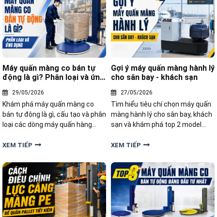
Máy quấn màng co bán tự
Gợi ý máy quấn màng hành lý
động là gì? Phân loại và ứng
cho sân bay - khách sạn
dụng
29/05/2026
27/05/2026
Khám phá máy quấn màng co
Tìm hiểu tiêu chí chọn máy quấn
bán tự động là gì, cấu tạo và phân
màng hành lý cho sân bay, khách
loại các dòng máy quấn hàng
sạn và khám phá top 2 model
pallet hiệu quả. Giải pháp đóng
Yamafuji BK-600LG, YK-XL01 bền
gói giúp doanh nghiệp tối ưu chi
bỉ, giúp bảo vệ hành lý chuyên
XEM TIẾP
XEM TIẾP
phí và bảo vệ hàng hóa chuyên
nghiệp.
nghiệp.