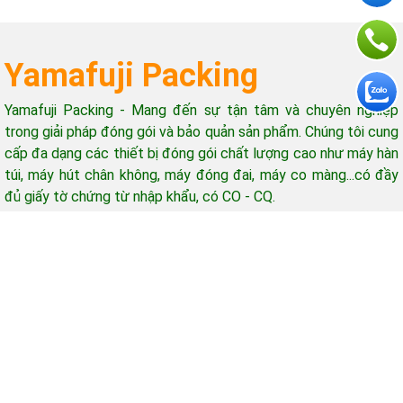
thùng bán tự động nên dùng loại
quan tâm đến những thông số
băng keo nào để đáp ứng tốt
nào?
Yamafuji Packing
Yamafuji Packing - Mang đến sự tận tâm và chuyên nghiệp
trong giải pháp đóng gói và bảo quản sản phẩm. Chúng tôi cung
cấp đa dạng các thiết bị đóng gói chất lượng cao như máy hàn
túi, máy hút chân không, máy đóng đai, máy co màng...có đầy
đủ giấy tờ chứng từ nhập khẩu, có CO - CQ.
Hỗ trợ khách hàng
Giờ làm việc: 08h-17h (từ thứ 2 - thứ 7)
Email: yamafujipacking@gmail.com
Mua hàng - Góp ý - Bảo hành gọi: 0965 415 898