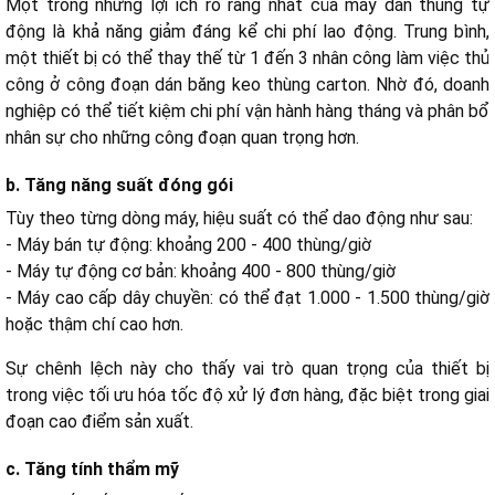
Một trong những lợi ích rõ ràng nhất của máy dán thùng tự
d. Giảm sai sót trong quá trình đóng gói
động là khả năng giảm đáng kể chi phí lao động. Trung bình,
một thiết bị có thể thay thế từ 1 đến 3 nhân công làm việc thủ
công ở công đoạn dán băng keo thùng carton. Nhờ đó, doanh
a. Quy mô nhỏ (hộ kinh doanh, shop online)
nghiệp có thể tiết kiệm chi phí vận hành hàng tháng và phân bổ
b. Quy mô vừa (xưởng sản xuất, logistics nhỏ, thương mại
nhân sự cho những công đoạn quan trọng hơn.
điện tử)
c. Quy mô lớn (nhà máy, dây chuyền công nghiệp)
b. Tăng năng suất đóng gói
Tùy theo từng dòng máy, hiệu suất có thể dao động như sau:
- Máy bán tự động: khoảng 200 - 400 thùng/giờ
a. Kích thước thùng carton
- Máy tự động cơ bản: khoảng 400 - 800 thùng/giờ
b. Loại băng keo sử dụng
- Máy cao cấp dây chuyền: có thể đạt 1.000 - 1.500 thùng/giờ
c. Công suất motor
hoặc thậm chí cao hơn.
d. Tính năng tự động hóa
Sự chênh lệch này cho thấy vai trò quan trọng của thiết bị
trong việc tối ưu hóa tốc độ xử lý đơn hàng, đặc biệt trong giai
đoạn cao điểm sản xuất.
c. Tăng tính thẩm mỹ