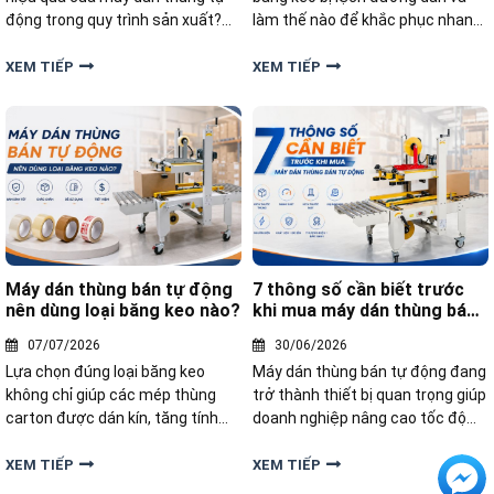
động trong quy trình sản xuất?
làm thế nào để khắc phục nhanh
Hãy cùng tìm hiểu giải pháp giúp
chóng, hiệu quả? Cùng tìm hiểu
tối ưu dây chuyền đóng gói với
ngay cách khắc phục trong bài
XEM TIẾP
XEM TIẾP
máy dán tự động trong bài viết
dưới đây nhé!
dưới đây.
Máy dán thùng bán tự động
7 thông số cần biết trước
nên dùng loại băng keo nào?
khi mua máy dán thùng bán
tự động
07/07/2026
30/06/2026
Lựa chọn đúng loại băng keo
Máy dán thùng bán tự động đang
không chỉ giúp các mép thùng
trở thành thiết bị quan trọng giúp
carton được dán kín, tăng tính
doanh nghiệp nâng cao tốc độ
thẩm mỹ mà còn hạn chế tình
đóng gói, giảm phụ thuộc vào
trạng kẹt băng keo, đứt băng
nhân công. Vậy trước khi mua
XEM TIẾP
XEM TIẾP
hoặc hao hụt vật tư. Vậy máy dán
máy dán thùng bán tự động cần