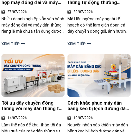
hợp máy đóng đai và máy
thùng tự động thường
dán thùng
xuyên không
27/07/2026
20/07/2026
Nhiều doanh nghiệp vẫn vận hành
Một lần ngừng máy ngoài kế
máy đóng đai và máy dán thùng
hoạch có thể làm gián đoạn cả
riêng lẻ mà chưa tận dụng được
dây chuyền đóng gói, ảnh hưởng
sức mạnh của việc kết hợp hai
đến tiến độ giao hàng và phát
thiết bị này trong cùng một quy
sinh không ít chi phí sửa chữa.
XEM TIẾP
XEM TIẾP
trình. Hãy cùng khám phá 5 lợi ích
Vậy máy dán thùng carton tự
vượt trội khi kết hợp hai dòng
động có cần bảo trì thường
thiết bị này lại với nhau
xuyên hay không?
Tối ưu dây chuyền đóng
Cách khắc phục máy dán
thùng với máy dán thùng tự
băng keo bị lệch đường dán
động
nhanh, hiệu quả
14/07/2026
10/07/2026
Làm thế nào để khai thác tối đa
Nguyên nhân nào khiến máy dán
hiệu quả của máy dán thùng tự
băng keo bị lệch đường dán và