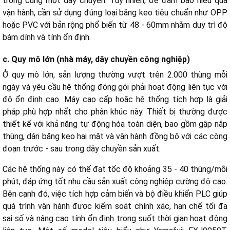
trong cùng một dây chuyền. Tuy nhiên, để đảm bảo hiệu quả
vận hành, cần sử dụng đúng loại băng keo tiêu chuẩn như OPP
hoặc PVC với bản rộng phổ biến từ 48 - 60mm nhằm duy trì độ
bám dính và tính ổn định.
c. Quy mô lớn (nhà máy, dây chuyền công nghiệp)
Ở quy mô lớn, sản lượng thường vượt trên 2.000 thùng mỗi
ngày và yêu cầu hệ thống đóng gói phải hoạt động liên tục với
độ ổn định cao.
Máy cao cấp hoặc hệ thống tích hợp là giải
pháp phù hợp nhất cho phân khúc này. Thiết bị thường được
thiết kế với khả năng tự động hóa toàn diện, bao gồm gập nắp
thùng, dán băng keo hai mặt và vận hành đồng bộ với các công
đoạn trước - sau trong dây chuyền sản xuất.
Các hệ thống này có thể đạt tốc độ khoảng 35 - 40 thùng/mỗi
phút, đáp ứng tốt nhu cầu sản xuất công nghiệp cường độ cao.
Bên cạnh đó, việc tích hợp cảm biến và bộ điều khiển PLC giúp
quá trình vận hành được kiểm soát chính xác, hạn chế tối đa
sai số và nâng cao tính ổn định trong suốt thời gian hoạt động