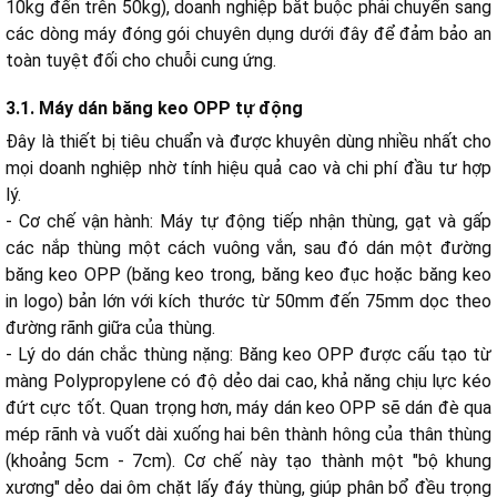
10kg đến trên 50kg), doanh nghiệp bắt buộc phải chuyển sang
các dòng máy đóng gói chuyên dụng dưới đây để đảm bảo an
toàn tuyệt đối cho chuỗi cung ứng.
3.1. Máy dán băng keo OPP tự động
Đây là thiết bị tiêu chuẩn và được khuyên dùng nhiều nhất cho
mọi doanh nghiệp nhờ tính hiệu quả cao và chi phí đầu tư hợp
lý.
- Cơ chế vận hành: Máy tự động tiếp nhận thùng, gạt và gấp
các nắp thùng một cách vuông vắn, sau đó dán một đường
băng keo OPP (băng keo trong, băng keo đục hoặc băng keo
in logo) bản lớn với kích thước từ 50mm đến 75mm dọc theo
đường rãnh giữa của thùng.
- Lý do dán chắc thùng nặng: Băng keo OPP được cấu tạo từ
màng Polypropylene có độ dẻo dai cao, khả năng chịu lực kéo
đứt cực tốt. Quan trọng hơn, máy dán keo OPP sẽ dán đè qua
mép rãnh và vuốt dài xuống hai bên thành hông của thân thùng
(khoảng 5cm - 7cm). Cơ chế này tạo thành một "bộ khung
xương" dẻo dai ôm chặt lấy đáy thùng, giúp phân bổ đều trọng