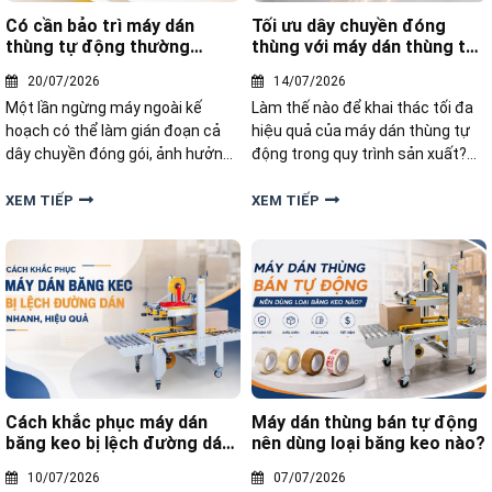
Có cần bảo trì máy dán
Tối ưu dây chuyền đóng
thùng tự động thường
thùng với máy dán thùng tự
xuyên không
động
20/07/2026
14/07/2026
Một lần ngừng máy ngoài kế
Làm thế nào để khai thác tối đa
hoạch có thể làm gián đoạn cả
hiệu quả của máy dán thùng tự
dây chuyền đóng gói, ảnh hưởng
động trong quy trình sản xuất?
đến tiến độ giao hàng và phát
Hãy cùng tìm hiểu giải pháp giúp
sinh không ít chi phí sửa chữa.
tối ưu dây chuyền đóng gói với
XEM TIẾP
XEM TIẾP
Vậy máy dán thùng carton tự
máy dán tự động trong bài viết
động có cần bảo trì thường
dưới đây.
xuyên hay không?
Cách khắc phục máy dán
Máy dán thùng bán tự động
băng keo bị lệch đường dán
nên dùng loại băng keo nào?
nhanh, hiệu quả
10/07/2026
07/07/2026