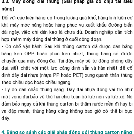
3.3. Máy đóng đai thùng (Giải pháp gia cố chịu tải siêu
nặng)
Đối với các kiện hàng có trọng lượng quá khổ, hàng linh kiện cơ
khí, máy móc nặng hoặc hàng phục vụ xuất khẩu đường biển
dài ngày, việc chỉ dán keo là chưa đủ. Doanh nghiệp cần tích
hợp thêm máy đóng đai thùng ở cuối công đoạn.
- Cơ chế vận hành: Sau khi thùng carton đã được dán bằng
băng keo OPP hoặc phun keo nhiệt, thùng hàng sẽ được
chuyển qua máy đóng đai. Tại đây, máy sẽ tự động phóng dây
đai, siết chặt với một lực căng định sẵn và hàn nhiệt để cố
định dây đai nhựa (nhựa PP hoặc PET) xung quanh thân thùng
theo chiều dọc hoặc chiều ngang.
- Lý do dán chắc thùng nặng: Dây đai nhựa đóng vai trò như
một vòng đai bảo vệ thứ hai chịu toàn bộ lực nén và lực xé. Nó
đảm bảo ngay cả khi thùng carton bị thấm nước mền đi hay bị
va đập mạnh, thùng hàng cũng không bao giờ có thể bị bục
đáy.
4. Bảng so sánh các giải pháp đóng gói thùng carton nặng