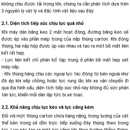
không chịu được tải trọng lớn, chúng ta cần phân tích dựa trên
3 nguyên lý vật lý và đặc tính vật liệu sau đây:
2.1. Diện tích tiếp xúc chịu lực quá nhỏ
Khi máy dán băng keo 2 mặt hoạt động, đường băng keo sẽ
được ép vào phần mép trong của nắp thùng carton. Khi đóng
thùng, hai nắp hộp được úp vào nhau và tạo ra một bề mặt liên
kết rất hẹp.
- Lực liên kết chỉ phân bổ tập trung ở phần bề mặt hẹp sát
mép nắp.
- Khi thùng hàng chịu các ngoại lực tác động từ bên ngoài như
đè ép khi xếp chồng, hoặc lực rung lắc khi xe vận chuyển đi
qua địa hình xấu, diện tích tiếp xúc nhỏ này không đủ sức phân
tán lực, khiến mối dán lập tức bị xé toạc.
2.2. Khả năng chịu lực kéo và lực căng kém
Đối với một thùng carton chứa hàng nặng, trọng lượng của vật
thể bên trong sẽ dồn trực tiếp xuống đáy thùng theo trọng
lực. Lực này tạo ra một lực căng lớn theo hướng thẳng đứng,