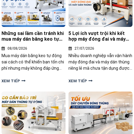
Những sai lầm cần tránh khi
5 Lợi ích vượt trội khi kết
mua máy dán băng keo tự
hợp máy đóng đai và máy
động
dán thùng
08/08/2026
27/07/2026
Mua máy dán băng keo tự động
Nhiều doanh nghiệp vẫn vận hành
sai cách có thể khiến bạn tốn chi
máy đóng đai và máy dán thùng
phí nhưng máy không đáp ứng
riêng lẻ mà chưa tận dụng được
năng suất. Khám phá những sai
sức mạnh của việc kết hợp hai
lầm phổ biến cần tránh khi mua
thiết bị này trong cùng một quy
XEM TIẾP
XEM TIẾP
máy dán băng keo tự động
trình. Hãy cùng khám phá 5 lợi ích
vượt trội khi kết hợp hai dòng
thiết bị này lại với nhau