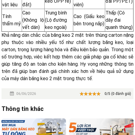
keo OPP rẻ)
đai PP/PET)
vật liệu
đắt)
viên)
Cao
Trung bình
Thấp (Có
Tính
Cao (Giấu keo
(Không lộ
(Lộ đường
dây đai
thẩm mỹ
bên trong nắp)
vết dán)
keo ngoài)
quanh thùng)
Khả năng dán chắc của băng keo 2 mặt trên thùng carton nặng
phụ thuộc vào nhiều yếu tố như chất lượng băng keo, loại
carton, trọng lượng hàng hóa và điều kiện bảo quản. Trong một
số trường hợp, việc kết hợp thêm các giải pháp gia cố khác sẽ
giúp tăng độ an toàn cho kiện hàng. Hy vọng những thông tin
trên đã giúp bạn đánh giá chính xác hơn về hiệu quả sử dụng
của máy dán băng keo 2 mặt trong thực tế.
06/06/2026
0/5 (0 đánh giá)
Thông tin khác