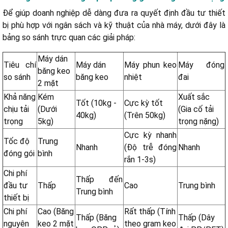
Để giúp doanh nghiệp dễ dàng đưa ra quyết định đầu tư thiết
bị phù hợp với ngân sách và kỹ thuật của nhà máy, dưới đây là
bảng so sánh trực quan các giải pháp:
Máy dán
Tiêu chí
Máy dán
Máy phun keo
Máy đóng
băng keo
so sánh
băng keo
nhiệt
đai
2 mặt
Khả năng
Kém
Xuất sắc
Tốt (10kg -
Cực kỳ tốt
chịu tải
(Dưới
(Gia cố tải
40kg)
(Trên 50kg)
trọng
5kg)
trọng nặng)
Cực kỳ nhanh
Tốc độ
Trung
Nhanh
(Độ trễ đóng
Nhanh
đóng gói
bình
rắn 1-3s)
Chi phí
Thấp đến
đầu tư
Thấp
Cao
Trung bình
Trung bình
thiết bị
Chi phí
Cao (Băng
Rất thấp (Tính
Thấp (Băng
Thấp (Dây
nguyên
keo 2 mặt
theo gram keo