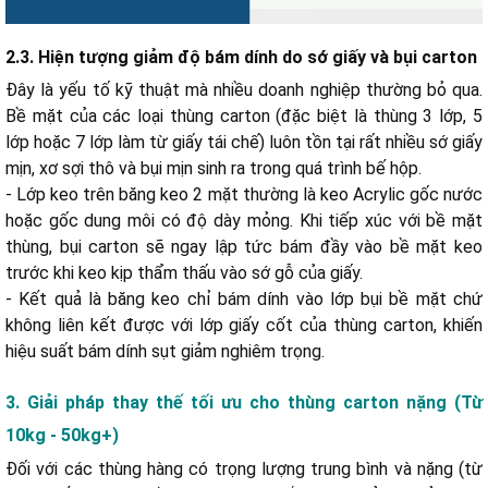
2.3. Hiện tượng giảm độ bám dính do sớ giấy và bụi carton
Đây là yếu tố kỹ thuật mà nhiều doanh nghiệp thường bỏ qua.
Bề mặt của các loại thùng carton (đặc biệt là thùng 3 lớp, 5
lớp hoặc 7 lớp làm từ giấy tái chế) luôn tồn tại rất nhiều sớ giấy
mịn, xơ sợi thô và bụi mịn sinh ra trong quá trình bế hộp.
- Lớp keo trên băng keo 2 mặt thường là keo Acrylic gốc nước
hoặc gốc dung môi có độ dày mỏng. Khi tiếp xúc với bề mặt
thùng, bụi carton sẽ ngay lập tức bám đầy vào bề mặt keo
trước khi keo kịp thẩm thấu vào sớ gỗ của giấy.
- Kết quả là băng keo chỉ bám dính vào lớp bụi bề mặt chứ
không liên kết được với lớp giấy cốt của thùng carton, khiến
hiệu suất bám dính sụt giảm nghiêm trọng.
3. Giải pháp thay thế tối ưu cho thùng carton nặng (Từ
10kg - 50kg+)
Đối với các thùng hàng có trọng lượng trung bình và nặng (từ