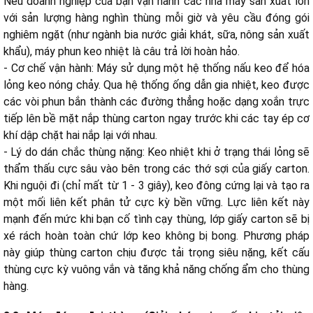
Nếu doanh nghiệp của bạn vận hành các nhà máy sản xuất lớn
với sản lượng hàng nghìn thùng mỗi giờ và yêu cầu đóng gói
nghiêm ngặt (như ngành bia nước giải khát, sữa, nông sản xuất
khẩu), máy phun keo nhiệt là câu trả lời hoàn hảo.
- Cơ chế vận hành: Máy sử dụng một hệ thống nấu keo để hóa
lỏng keo nóng chảy. Qua hệ thống ống dẫn gia nhiệt, keo được
các vòi phun bắn thành các đường thẳng hoặc dạng xoắn trực
tiếp lên bề mặt nắp thùng carton ngay trước khi các tay ép cơ
khí dập chặt hai nắp lại với nhau.
- Lý do dán chắc thùng nặng: Keo nhiệt khi ở trạng thái lỏng sẽ
thẩm thấu cực sâu vào bên trong các thớ sợi của giấy carton.
Khi nguội đi (chỉ mất từ 1 - 3 giây), keo đông cứng lại và tạo ra
một mối liên kết phân tử cực kỳ bền vững. Lực liên kết này
mạnh đến mức khi bạn cố tình cạy thùng, lớp giấy carton sẽ bị
xé rách hoàn toàn chứ lớp keo không bị bong. Phương pháp
này giúp thùng carton chịu được tải trọng siêu nặng, kết cấu
thùng cực kỳ vuông vắn và tăng khả năng chống ẩm cho thùng
hàng.