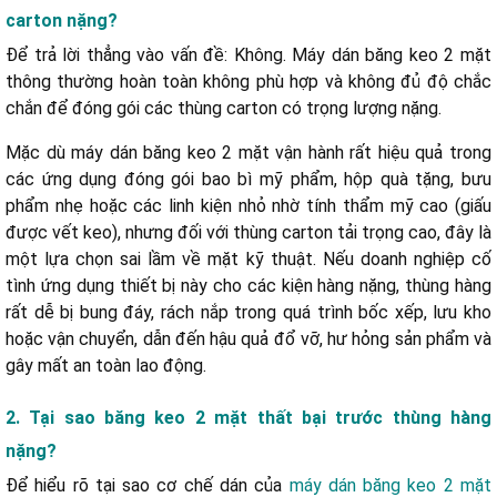
carton nặng?
2.1. Diện tích tiếp xúc chịu lực quá nhỏ
2.2. Khả năng chịu lực kéo và lực căng kém
Để trả lời thẳng vào vấn đề: Không. Máy dán băng keo 2 mặt
thông thường hoàn toàn không phù hợp và không đủ độ chắc
2.3. Hiện tượng giảm độ bám dính do sớ giấy và bụi carton
chắn để đóng gói các thùng carton có trọng lượng nặng.
Mặc dù máy dán băng keo 2 mặt vận hành rất hiệu quả trong
3.1. Máy dán băng keo OPP tự động
các ứng dụng đóng gói bao bì mỹ phẩm, hộp quà tặng, bưu
3.2. Máy phun keo nhiệt
phẩm nhẹ hoặc các linh kiện nhỏ nhờ tính thẩm mỹ cao (giấu
3.3. Máy đóng đai thùng (Giải pháp gia cố chịu tải siêu
được vết keo), nhưng đối với thùng carton tải trọng cao, đây là
nặng)
một lựa chọn sai lầm về mặt kỹ thuật. Nếu doanh nghiệp cố
tình ứng dụng thiết bị này cho các kiện hàng nặng, thùng hàng
rất dễ bị bung đáy, rách nắp trong quá trình bốc xếp, lưu kho
hoặc vận chuyển, dẫn đến hậu quả đổ vỡ, hư hỏng sản phẩm và
gây mất an toàn lao động.
2. Tại sao băng keo 2 mặt thất bại trước thùng hàng
nặng?
Để hiểu rõ tại sao cơ chế dán của
máy dán băng keo 2 mặt