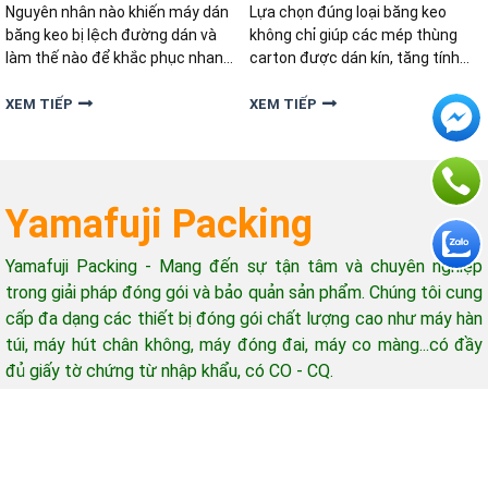
Nguyên nhân nào khiến máy dán
Lựa chọn đúng loại băng keo
băng keo bị lệch đường dán và
không chỉ giúp các mép thùng
làm thế nào để khắc phục nhanh
carton được dán kín, tăng tính
chóng, hiệu quả? Cùng tìm hiểu
thẩm mỹ mà còn hạn chế tình
ngay cách khắc phục trong bài
trạng kẹt băng keo, đứt băng
XEM TIẾP
XEM TIẾP
dưới đây nhé!
hoặc hao hụt vật tư. Vậy máy dán
thùng bán tự động nên dùng loại
băng keo nào để đáp ứng tốt
Yamafuji Packing
Yamafuji Packing - Mang đến sự tận tâm và chuyên nghiệp
trong giải pháp đóng gói và bảo quản sản phẩm. Chúng tôi cung
cấp đa dạng các thiết bị đóng gói chất lượng cao như máy hàn
túi, máy hút chân không, máy đóng đai, máy co màng...có đầy
đủ giấy tờ chứng từ nhập khẩu, có CO - CQ.
Hỗ trợ khách hàng
Giờ làm việc: 08h-17h (từ thứ 2 - thứ 7)
Email: yamafujipacking@gmail.com