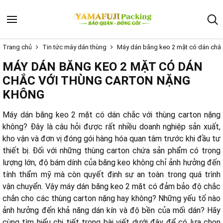
Trang chủ
Tin tức máy dán thùng
Máy dán băng keo 2 mặt có dán chắc
MÁY DÁN BĂNG KEO 2 MẶT CÓ DÁN
CHẮC VỚI THÙNG CARTON NẶNG
KHÔNG
Máy dán băng keo 2 mặt có dán chắc với thùng carton nặng
không? Đây là câu hỏi được rất nhiều doanh nghiệp sản xuất,
kho vận và đơn vị đóng gói hàng hóa quan tâm trước khi đầu tư
thiết bị. Đối với những thùng carton chứa sản phẩm có trọng
lượng lớn, độ bám dính của băng keo không chỉ ảnh hưởng đến
tính thẩm mỹ mà còn quyết định sự an toàn trong quá trình
vận chuyển. Vậy máy dán băng keo 2 mặt có đảm bảo độ chắc
chắn cho các thùng carton nặng hay không? Những yếu tố nào
ảnh hưởng đến khả năng dán kín và độ bền của mối dán? Hãy
cùng tìm hiểu chi tiết trong bài viết dưới đây để có lựa chọn