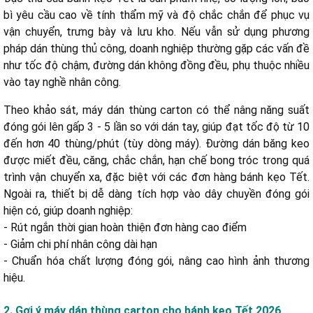
bì yêu cầu cao về tính thẩm mỹ và độ chắc chắn để phục vụ
c. Máy dán thùng tự động Yamafuji AS823A
vận chuyển, trưng bày và lưu kho. Nếu vẫn sử dụng phương
pháp dán thùng thủ công, doanh nghiệp thường gặp các vấn đề
như tốc độ chậm, đường dán không đồng đều, phụ thuộc nhiều
vào tay nghề nhân công.
a. Chất lượng máy đạt tiêu chuẩn cao
b. Giá thành cạnh tranh, chính sách hỗ trợ rõ ràng
Theo khảo sát, máy dán thùng carton có thể nâng năng suất
c. Dịch vụ tư vấn chuyên nghiệp
đóng gói lên gấp 3 - 5 lần so với dán tay, giúp đạt tốc độ từ 10
d. Hệ thống phân phối rộng khắp
đến hơn 40 thùng/phút (tùy dòng máy). Đường dán băng keo
được miết đều, căng, chắc chắn, hạn chế bong tróc trong quá
trình vận chuyển xa, đặc biệt với các đơn hàng bánh kẹo Tết.
Ngoài ra, thiết bị dễ dàng tích hợp vào dây chuyền đóng gói
hiện có, giúp doanh nghiệp:
- Rút ngắn thời gian hoàn thiện đơn hàng cao điểm
- Giảm chi phí nhân công dài hạn
- Chuẩn hóa chất lượng đóng gói, nâng cao hình ảnh thương
hiệu.
2. Gợi ý máy dán thùng carton cho bánh kẹo Tết 2026