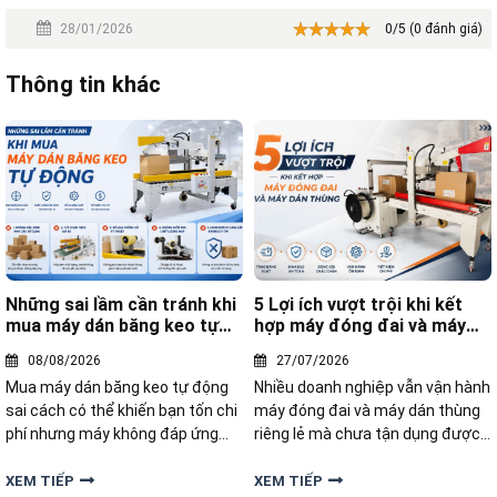
28/01/2026
0/5 (0 đánh giá)
Thông tin khác
Những sai lầm cần tránh khi
5 Lợi ích vượt trội khi kết
mua máy dán băng keo tự
hợp máy đóng đai và máy
động
dán thùng
08/08/2026
27/07/2026
Mua máy dán băng keo tự động
Nhiều doanh nghiệp vẫn vận hành
sai cách có thể khiến bạn tốn chi
máy đóng đai và máy dán thùng
phí nhưng máy không đáp ứng
riêng lẻ mà chưa tận dụng được
năng suất. Khám phá những sai
sức mạnh của việc kết hợp hai
lầm phổ biến cần tránh khi mua
thiết bị này trong cùng một quy
XEM TIẾP
XEM TIẾP