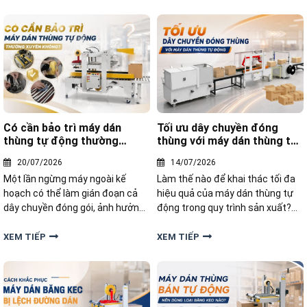
máy dán băng keo tự động
trình. Hãy cùng khám phá 5 lợi ích
vượt trội khi kết hợp hai dòng
thiết bị này lại với nhau
Có cần bảo trì máy dán
Tối ưu dây chuyền đóng
thùng tự động thường
thùng với máy dán thùng tự
xuyên không
động
20/07/2026
14/07/2026
Một lần ngừng máy ngoài kế
Làm thế nào để khai thác tối đa
hoạch có thể làm gián đoạn cả
hiệu quả của máy dán thùng tự
dây chuyền đóng gói, ảnh hưởng
động trong quy trình sản xuất?
đến tiến độ giao hàng và phát
Hãy cùng tìm hiểu giải pháp giúp
sinh không ít chi phí sửa chữa.
tối ưu dây chuyền đóng gói với
XEM TIẾP
XEM TIẾP
Vậy máy dán thùng carton tự
máy dán tự động trong bài viết
động có cần bảo trì thường
dưới đây.
xuyên hay không?