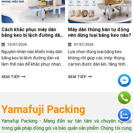
Cách khắc phục máy dán
Máy dán thùng bán tự động
băng keo bị lệch đường dán
nên dùng loại băng keo nào?
nhanh, hiệu quả
10/07/2026
07/07/2026
Nguyên nhân nào khiến máy dán
Lựa chọn đúng loại băng keo
băng keo bị lệch đường dán và
không chỉ giúp các mép thùng
làm thế nào để khắc phục nhanh
carton được dán kín, tăng tính
chóng, hiệu quả? Cùng tìm hiểu
thẩm mỹ mà còn hạn chế tình
ngay cách khắc phục trong bài
trạng kẹt băng keo, đứt băng
XEM TIẾP
XEM TIẾP
dưới đây nhé!
hoặc hao hụt vật tư. Vậy máy dán
thùng bán tự động nên dùng loại
băng keo nào để đáp ứng tốt
Yamafuji Packing
Yamafuji Packing - Mang đến sự tận tâm và chuyên nghiệp
trong giải pháp đóng gói và bảo quản sản phẩm. Chúng tôi cung