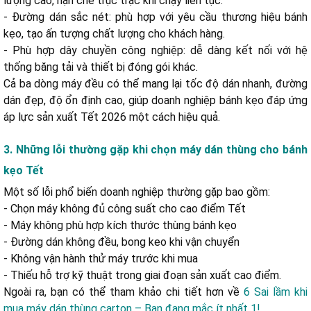
lượng cao, hạn chế trục trặc khi chạy liên tục.
- Đường dán sắc nét: phù hợp với yêu cầu thương hiệu bánh
kẹo, tạo ấn tượng chất lượng cho khách hàng.
- Phù hợp dây chuyền công nghiệp: dễ dàng kết nối với hệ
thống băng tải và thiết bị đóng gói khác.
Cả ba dòng máy đều có thể mang lại tốc độ dán nhanh, đường
dán đẹp, độ ổn định cao, giúp doanh nghiệp bánh kẹo đáp ứng
áp lực sản xuất Tết 2026 một cách hiệu quả.
3. Những lỗi thường gặp khi chọn máy dán thùng cho bánh
kẹo Tết
Một số lỗi phổ biến doanh nghiệp thường gặp bao gồm:
- Chọn máy không đủ công suất cho cao điểm Tết
- Máy không phù hợp kích thước thùng bánh kẹo
- Đường dán không đều, bong keo khi vận chuyển
- Không vận hành thử máy trước khi mua
- Thiếu hỗ trợ kỹ thuật trong giai đoạn sản xuất cao điểm.
Ngoài ra, bạn có thể tham khảo chi tiết hơn về
6 Sai lầm khi
mua máy dán thùng carton – Bạn đang mắc ít nhất 1!