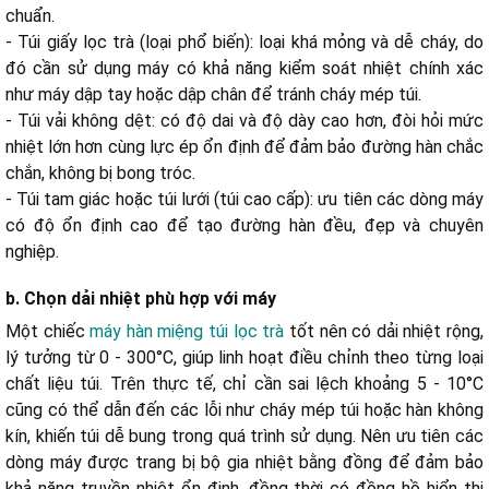
chuẩn.
- Túi giấy lọc trà (loại phổ biến): loại khá mỏng và dễ cháy, do
đó cần sử dụng máy có khả năng kiểm soát nhiệt chính xác
như máy dập tay hoặc dập chân để tránh cháy mép túi.
- Túi vải không dệt: có độ dai và độ dày cao hơn, đòi hỏi mức
nhiệt lớn hơn cùng lực ép ổn định để đảm bảo đường hàn chắc
chắn, không bị bong tróc.
- Túi tam giác hoặc túi lưới (túi cao cấp): ưu tiên các dòng máy
có độ ổn định cao để tạo đường hàn đều, đẹp và chuyên
nghiệp.
b. Chọn dải nhiệt phù hợp với máy
Một chiếc
máy hàn miệng túi lọc trà
tốt nên có dải nhiệt rộng,
lý tưởng từ 0 - 300°C, giúp linh hoạt điều chỉnh theo từng loại
chất liệu túi. Trên thực tế, chỉ cần sai lệch khoảng 5 - 10°C
cũng có thể dẫn đến các lỗi như cháy mép túi hoặc hàn không
kín, khiến túi dễ bung trong quá trình sử dụng. Nên ưu tiên các
dòng máy được trang bị bộ gia nhiệt bằng đồng để đảm bảo
khả năng truyền nhiệt ổn định, đồng thời có đồng hồ hiển thị