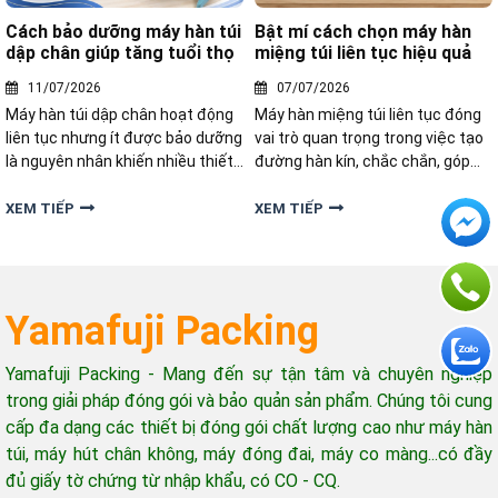
Cách bảo dưỡng máy hàn túi
Bật mí cách chọn máy hàn
dập chân giúp tăng tuổi thọ
miệng túi liên tục hiệu quả
11/07/2026
07/07/2026
Máy hàn túi dập chân hoạt động
Máy hàn miệng túi liên tục đóng
liên tục nhưng ít được bảo dưỡng
vai trò quan trọng trong việc tạo
là nguyên nhân khiến nhiều thiết
đường hàn kín, chắc chắn, góp
bị nhanh xuống cấp, đường hàn
phần bảo vệ sản phẩm khỏi bụi
không còn chắc chắn. Hãy cùng
bẩn và các tác động từ môi
XEM TIẾP
XEM TIẾP
khám phá cách bảo dưỡng máy
trường bên ngoài. Bài dưới đây
hàn túi dập chân hiệu quả trong
Yamafuji sẽ bật mí cách chọn
bài viết dưới đây.
máy hàn miệng túi liên tục hiệu
quả
Yamafuji Packing
Yamafuji Packing - Mang đến sự tận tâm và chuyên nghiệp
trong giải pháp đóng gói và bảo quản sản phẩm. Chúng tôi cung
cấp đa dạng các thiết bị đóng gói chất lượng cao như máy hàn
túi, máy hút chân không, máy đóng đai, máy co màng...có đầy
đủ giấy tờ chứng từ nhập khẩu, có CO - CQ.