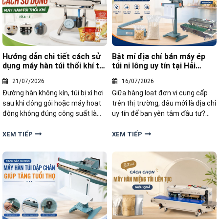
Hướng dẫn chi tiết cách sử
Bật mí địa chỉ bán máy ép
dụng máy hàn túi thổi khí từ
túi ni lông uy tín tại Hải
A-Z
Phòng
21/07/2026
16/07/2026
Đường hàn không kín, túi bị xì hơi
Giữa hàng loạt đơn vị cung cấp
sau khi đóng gói hoặc máy hoạt
trên thị trường, đâu mới là địa chỉ
động không đúng công suất là
uy tín để bạn yên tâm đầu tư?
những lỗi mà nhiều người gặp
Nếu đang tìm kiếm nơi bán máy
phải. Vậy cách sử dụng máy hàn
ép túi ni lông chất lượng, giá tốt
XEM TIẾP
XEM TIẾP
túi thổi khí như thế nào để đạt
và chế độ bảo hành rõ ràng tại
hiệu quả tối ưu và hạn chế sự cố?
Hải Phòng, bài viết dưới đây
Cùng hướng dẫn chi tiết từ A-Z
chúng tôi sẽ bật mí địa chỉ uy tín.