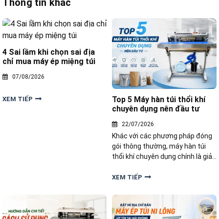
Thông tin khác
4 Sai lầm khi chọn sai địa
chỉ mua máy ép miệng túi
07/08/2026
Top 5 Máy hàn túi thổi khí
XEM TIẾP
chuyên dụng nên đầu tư
22/07/2026
Khác với các phương pháp đóng
gói thông thường, máy hàn túi
thổi khí chuyên dụng chính là giải
pháp công nghệ hoàn hảo. Bài
viết này sẽ gợi ý đến bạn top 5
XEM TIẾP
dòng máy hàn túi thổi khí chuyên
dụng nên đầu tư hiện nay đến từ
thương hiệu Yamafuji.