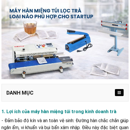
DANH MỤC
1. Lợi ích của máy hàn miệng túi trong kinh doanh trà
a. Xác định chất lượng túi hàn
- Đảm bảo độ kín và an toàn vệ sinh: Đường hàn chắc chắn giúp
b. Chọn dải nhiệt phù hợp với máy
ngăn ẩm, vi khuẩn và bụi bẩn xâm nhập. Điều này đặc biệt quan
c. Xác định độ rộng đường hàn