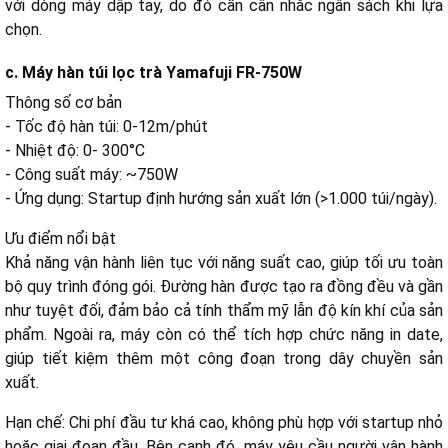
với dòng máy dập tay, do đó cần cân nhắc ngân sách khi lựa
chọn.
c. Máy hàn túi lọc trà Yamafuji FR-750W
Thông số cơ bản
- Tốc độ hàn túi: 0-12m/phút
- Nhiệt độ: 0- 300°C
- Công suất máy: ~750W
- Ứng dụng: Startup định hướng sản xuất lớn (>1.000 túi/ngày).
Ưu điểm nổi bật
Khả năng vận hành liên tục với năng suất cao, giúp tối ưu toàn
bộ quy trình đóng gói. Đường hàn được tạo ra đồng đều và gần
như tuyệt đối, đảm bảo cả tính thẩm mỹ lẫn độ kín khí của sản
phẩm. Ngoài ra, máy còn có thể tích hợp chức năng in date,
giúp tiết kiệm thêm một công đoạn trong dây chuyền sản
xuất.
Hạn chế:
Chi phí đầu tư khá cao, không phù hợp với startup nhỏ
hoặc giai đoạn đầu. Bên cạnh đó, máy yêu cầu người vận hành