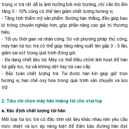
trọng vì trà rất dễ bị ảnh hưởng bởi môi trường, chỉ cần độ ẩm
d. Xem xét sản lượng sản xuất mỗi ngày
tăng 5 - 10% cũng có thể làm giảm chất lượng hương vị.
e. Ưu tiên dòng máy có thiết kế chắc chắn
- Tăng tính thẩm mỹ sản phẩm: Đường hàn thẳng, đều giúp bao
bì trông chuyên nghiệp hơn, góp phần nâng cao giá trị thương
a. Máy dán túi dập tay PCS-300I
hiệu.
b. Máy hàn túi đứng Yamafuji PFS-P450
- Tối ưu thời gian và nhân công: So với phương pháp thủ công,
c. Máy hàn túi lọc trà Yamafuji FR-750W
máy hàn túi lọc trà có thể giúp tăng năng suất lên gấp 3 - 5 lần,
giảm sai sót trong quá trình đóng gói.
- Đa dạng chất liệu túi: Máy có thể điều chỉnh linh hoạt để hàn
Máy hàn túi lọc trà giá bao nhiêu?
túi giấy lọc, túi vải không dệt hay túi cao cấp.
Có cần máy tự động ngay từ đầu không?
- Bảo toàn chất lượng trà: Túi được hàn kín giúp giữ trọn
hương vị, hạn chế oxy hóa trong quá trình vận chuyển và lưu
trữ.
2. Tiêu chí chọn máy hàn miệng túi cho startup
a. Xác định chất lượng túi hàn
Mỗi loại túi lọc trà có đặc tính vật liệu khác nhau nên yêu cầu
mức nhiệt và lực ép riêng biệt để đảm bảo đường hàn đạt