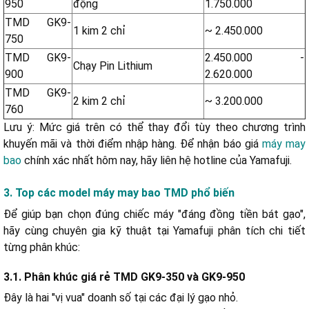
950
động
1.750.000
TMD GK9-
1 kim 2 chỉ
~ 2.450.000
750
TMD GK9-
2.450.000 -
Chạy Pin Lithium
900
2.620.000
TMD GK9-
2 kim 2 chỉ
~ 3.200.000
760
Lưu ý: Mức giá trên có thể thay đổi tùy theo chương trình
khuyến mãi và thời điểm nhập hàng. Để nhận báo giá
máy may
bao
chính xác nhất hôm nay, hãy liên hệ hotline của Yamafuji.
3. Top các model máy may bao TMD phổ biến
Để giúp bạn chọn đúng chiếc máy "đáng đồng tiền bát gạo",
hãy cùng chuyên gia kỹ thuật tại Yamafuji phân tích chi tiết
từng phân khúc:
3.1. Phân khúc giá rẻ TMD GK9-350 và GK9-950
Đây là hai "vị vua" doanh số tại các đại lý gạo nhỏ.