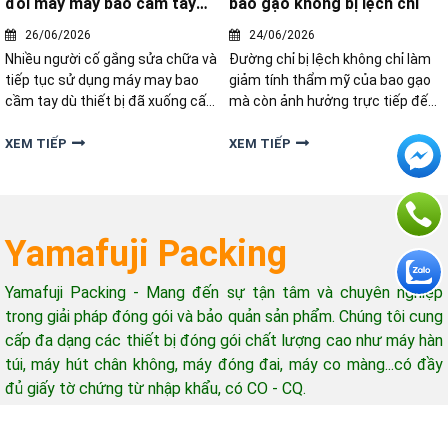
đổi máy may bao cầm tay
bao gạo không bị lệch chỉ
mới
26/06/2026
24/06/2026
Nhiều người cố gắng sửa chữa và
Đường chỉ bị lệch không chỉ làm
tiếp tục sử dụng máy may bao
giảm tính thẩm mỹ của bao gạo
cầm tay dù thiết bị đã xuống cấp
mà còn ảnh hưởng trực tiếp đến
nghiêm trọng. Vậy làm thế nào
độ chắc chắn của miệng bao
để biết đã đến lúc nên thay thế
trong quá trình vận chuyển. Vậy
XEM TIẾP
XEM TIẾP
máy mới thay vì tiếp tục sửa
nguyên nhân do đâu và làm thế
chữa? Nếu máy khâu bao của bạn
nào để điều chỉnh máy may bao
đang xuất hiện những dấu hiệu
gạo không bị lệch chỉ
Yamafuji Packing
Yamafuji Packing - Mang đến sự tận tâm và chuyên nghiệp
trong giải pháp đóng gói và bảo quản sản phẩm. Chúng tôi cung
cấp đa dạng các thiết bị đóng gói chất lượng cao như máy hàn
túi, máy hút chân không, máy đóng đai, máy co màng...có đầy
đủ giấy tờ chứng từ nhập khẩu, có CO - CQ.
Hỗ trợ khách hàng