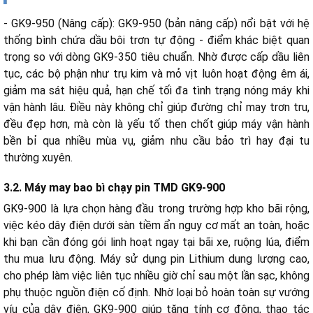
- GK9-950 (Nâng cấp): GK9-950 (bản nâng cấp) nổi bật với hệ
thống bình chứa dầu bôi trơn tự động - điểm khác biệt quan
trọng so với dòng GK9-350 tiêu chuẩn. Nhờ được cấp dầu liên
tục, các bộ phận như trụ kim và mỏ vịt luôn hoạt động êm ái,
giảm ma sát hiệu quả, hạn chế tối đa tình trạng nóng máy khi
vận hành lâu. Điều này không chỉ giúp đường chỉ may trơn tru,
đều đẹp hơn, mà còn là yếu tố then chốt giúp máy vận hành
bền bỉ qua nhiều mùa vụ, giảm nhu cầu bảo trì hay đại tu
thường xuyên.
3.2. Máy may bao bì chạy pin TMD GK9-900
GK9-900 là lựa chọn hàng đầu trong trường hợp kho bãi rộng,
việc kéo dây điện dưới sàn tiềm ẩn nguy cơ mất an toàn, hoặc
khi bạn cần đóng gói linh hoạt ngay tại bãi xe, ruộng lúa, điểm
thu mua lưu động.
Máy sử dụng pin Lithium dung lượng cao,
cho phép làm việc liên tục nhiều giờ chỉ sau một lần sạc, không
phụ thuộc nguồn điện cố định. Nhờ loại bỏ hoàn toàn sự vướng
víu của dây điện, GK9-900 giúp tăng tính cơ động, thao tác