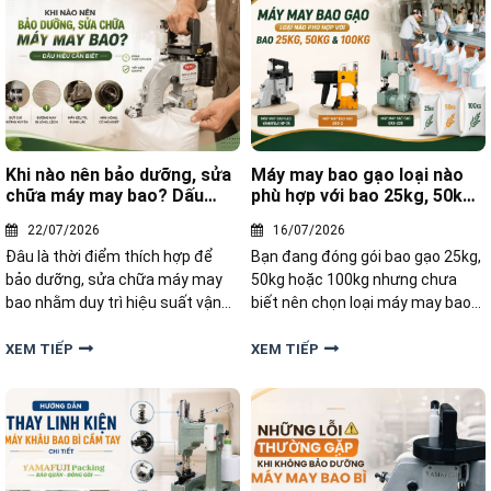
Khi nào nên bảo dưỡng, sửa
Máy may bao gạo loại nào
chữa máy may bao? Dấu
phù hợp với bao 25kg, 50kg
hiệu cần biết
và 100kg
22/07/2026
16/07/2026
Đâu là thời điểm thích hợp để
Bạn đang đóng gói bao gạo 25kg,
bảo dưỡng, sửa chữa máy may
50kg hoặc 100kg nhưng chưa
bao nhằm duy trì hiệu suất vận
biết nên chọn loại máy may bao
hành và kéo dài tuổi thọ thiết bị?
nào để vừa đảm bảo đường may
Hãy cùng tìm hiểu những dấu
chắc chắn, vừa đáp ứng năng
XEM TIẾP
XEM TIẾP
hiệu nhận biết và giải pháp xử lý
suất? Trong bài viết này, chúng
trong bài viết dưới đây.
tôi sẽ giúp bạn tìm hiểu những
dòng máy may bao gạo phù hợp