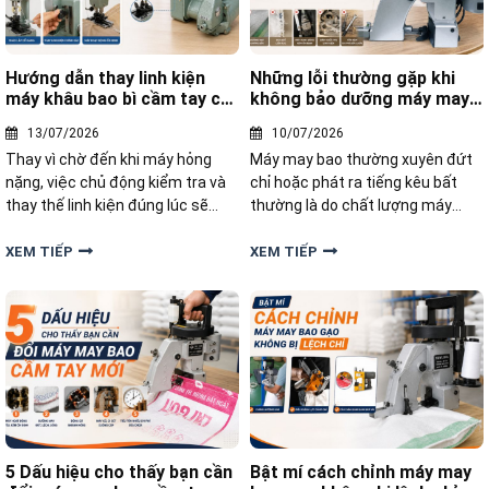
Hướng dẫn thay linh kiện
Những lỗi thường gặp khi
máy khâu bao bì cầm tay chi
không bảo dưỡng máy may
tiết
bao bì
13/07/2026
10/07/2026
Thay vì chờ đến khi máy hỏng
Máy may bao thường xuyên đứt
nặng, việc chủ động kiểm tra và
chỉ hoặc phát ra tiếng kêu bất
thay thế linh kiện đúng lúc sẽ
thường là do chất lượng máy
giúp thiết bị luôn vận hành hiệu
kém hay nguyên nhân khác mà
quả. Bài viết này, Yamafuji sẽ
nhiều người đang vô tình bỏ qua?
XEM TIẾP
XEM TIẾP
hướng dẫn thay linh kiện máy
Hãy cùng điểm qua những lỗi
khâu bao bì cầm tay chi tiết, dễ
thường gặp khi máy may bao bì
thực hiện ngay tại nhà
không được bảo dưỡng định kỳ.
5 Dấu hiệu cho thấy bạn cần
Bật mí cách chỉnh máy may