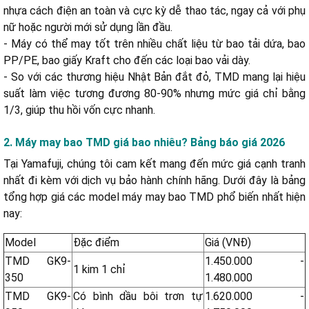
nhựa cách điện an toàn và cực kỳ dễ thao tác, ngay cả với phụ
nữ hoặc người mới sử dụng lần đầu.
- Máy có thể may tốt trên nhiều chất liệu từ bao tải dứa, bao
PP/PE, bao giấy Kraft cho đến các loại bao vải dày.
- So với các thương hiệu Nhật Bản đắt đỏ, TMD mang lại hiệu
suất làm việc tương đương 80-90% nhưng mức giá chỉ bằng
1/3, giúp thu hồi vốn cực nhanh.
2. Máy may bao TMD giá bao nhiêu? Bảng báo giá 2026
Tại Yamafuji, chúng tôi cam kết mang đến mức giá cạnh tranh
nhất đi kèm với dịch vụ bảo hành chính hãng. Dưới đây là bảng
tổng hợp giá các model máy may bao TMD phổ biến nhất hiện
nay:
Model
Đặc điểm
Giá (VNĐ)
TMD GK9-
1.450.000 -
1 kim 1 chỉ
350
1.480.000
TMD GK9-
Có bình dầu bôi trơn tự
1.620.000 -