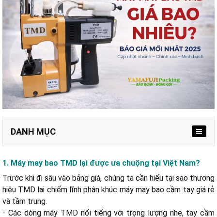
DANH MỤC
1. Máy may bao TMD lại được ưa chuộng tại Việt Nam?
Trước khi đi sâu vào bảng giá, chúng ta cần hiểu tại sao thương
3.1. Phân khúc giá rẻ TMD GK9-350 và GK9-950
hiệu TMD lại chiếm lĩnh phân khúc máy may bao cầm tay giá rẻ
3.2. Máy may bao bì chạy pin TMD GK9-900
và tầm trung.
3.3. Máy khâu bao chuyên dụng TMD GK9-760 (2 kim 2 chỉ)
- Các dòng máy TMD nổi tiếng với trọng lượng nhẹ, tay cầm