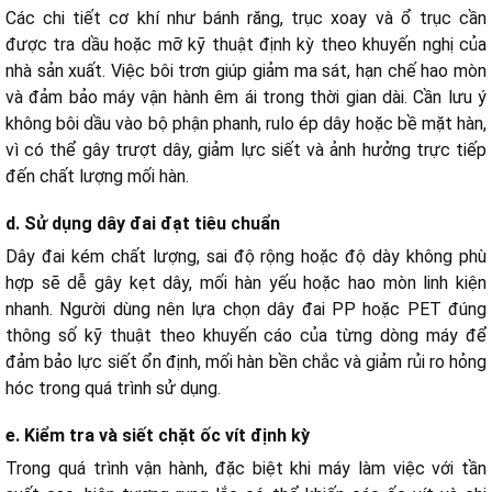
Các chi tiết cơ khí như bánh răng, trục xoay và ổ trục cần
được tra dầu hoặc mỡ kỹ thuật định kỳ theo khuyến nghị của
nhà sản xuất. Việc bôi trơn giúp giảm ma sát, hạn chế hao mòn
và đảm bảo máy vận hành êm ái trong thời gian dài. Cần lưu ý
không bôi dầu vào bộ phận phanh, rulo ép dây hoặc bề mặt hàn,
vì có thể gây trượt dây, giảm lực siết và ảnh hưởng trực tiếp
đến chất lượng mối hàn.
d. Sử dụng dây đai đạt tiêu chuẩn
Dây đai kém chất lượng, sai độ rộng hoặc độ dày không phù
hợp sẽ dễ gây kẹt dây, mối hàn yếu hoặc hao mòn linh kiện
nhanh. Người dùng nên lựa chọn dây đai PP hoặc PET đúng
thông số kỹ thuật theo khuyến cáo của từng dòng máy để
đảm bảo lực siết ổn định, mối hàn bền chắc và giảm rủi ro hỏng
hóc trong quá trình sử dụng.
e. Kiểm tra và siết chặt ốc vít định kỳ
Trong quá trình vận hành, đặc biệt khi máy làm việc với tần