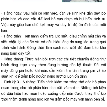
- Hằng ngày: Sau mỗi ca làm việc, cần vệ sinh khe dẫn dây, bộ
phận hàn và dao cắt để loại bỏ vụn nhựa và bụi bẩn tích tụ.
Việc này giúp hạn chế kẹt máy và duy trì độ ổn định của mối
hàn.
- Hằng tuần: Tiến hành kiểm tra lực siết, điều chỉnh nếu cần và
siết chặt lại các ốc vít có dấu hiệu lỏng do rung lắc trong quá
trình vận hành. Đồng thời, làm sạch rulo siết để đảm bảo khả
năng bám dây tốt.
- Hằng tháng: Thực hiện bôi trơn các chi tiết chuyển động như
bánh răng, trục xoay theo đúng hướng dẫn kỹ thuật. Đối với
máy dùng pin hoặc khí nén, cần kiểm tra tình trạng pin và áp
suất khí để đảm bảo nguồn năng lượng luôn ổn định.
- Định kỳ 3 - 6 tháng: Tiến hành kiểm tra tổng thể các bộ phận
quan trọng như bộ phận hàn, dao cắt và motor. Những linh kiện
có dấu hiệu hao mòn hoặc xuống cấp nên được thay thế kịp
thời nhằm tránh hỏng hóc lớn và đảm bảo máy vận hành bền bỉ.