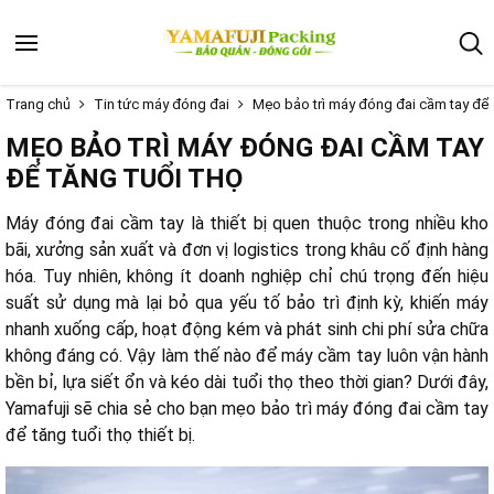
Trang chủ
Tin tức máy đóng đai
Mẹo bảo trì máy đóng đai cầm tay để t
MẸO BẢO TRÌ MÁY ĐÓNG ĐAI CẦM TAY
ĐỂ TĂNG TUỔI THỌ
Máy đóng đai cầm tay là thiết bị quen thuộc trong nhiều kho
bãi, xưởng sản xuất và đơn vị logistics trong khâu cố định hàng
hóa. Tuy nhiên, không ít doanh nghiệp chỉ chú trọng đến hiệu
suất sử dụng mà lại bỏ qua yếu tố bảo trì định kỳ, khiến máy
nhanh xuống cấp, hoạt động kém và phát sinh chi phí sửa chữa
không đáng có. Vậy làm thế nào để máy cầm tay luôn vận hành
bền bỉ, lựa siết ổn và kéo dài tuổi thọ theo thời gian? Dưới đây,
Yamafuji sẽ chia sẻ cho bạn mẹo bảo trì máy đóng đai cầm tay
để tăng tuổi thọ thiết bị.