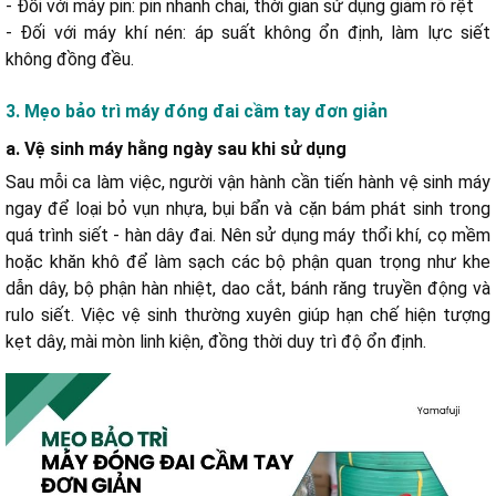
- Đối với máy pin: pin nhanh chai, thời gian sử dụng giảm rõ rệt
- Đối với máy khí nén: áp suất không ổn định, làm lực siết
không đồng đều.
3. Mẹo bảo trì máy đóng đai cầm tay đơn giản
a. Vệ sinh máy hằng ngày sau khi sử dụng
Sau mỗi ca làm việc, người vận hành cần tiến hành vệ sinh máy
ngay để loại bỏ vụn nhựa, bụi bẩn và cặn bám phát sinh trong
quá trình siết - hàn dây đai. Nên sử dụng máy thổi khí, cọ mềm
hoặc khăn khô để làm sạch các bộ phận quan trọng như khe
dẫn dây, bộ phận hàn nhiệt, dao cắt, bánh răng truyền động và
rulo siết. Việc vệ sinh thường xuyên giúp hạn chế hiện tượng
kẹt dây, mài mòn linh kiện, đồng thời duy trì độ ổn định.