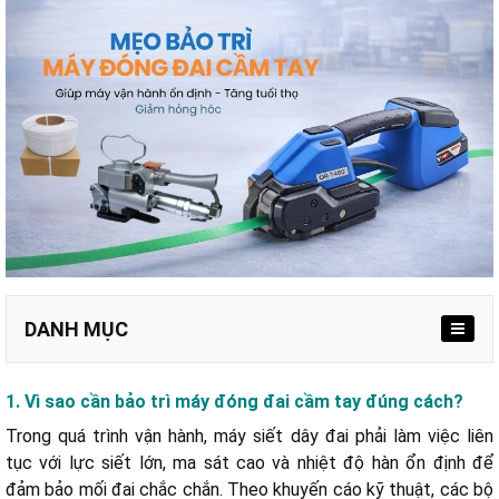
DANH MỤC
1. Vì sao cần bảo trì máy đóng đai cầm tay đúng cách?
Trong quá trình vận hành, máy siết dây đai phải làm việc liên
a. Vệ sinh máy hằng ngày sau khi sử dụng
tục với lực siết lớn, ma sát cao và nhiệt độ hàn ổn định để
b. Điều chỉnh lực siết và nhiệt độ hàn phù hợp
đảm bảo mối đai chắc chắn. Theo khuyến cáo kỹ thuật, các bộ
c. Bôi trơn định kỳ các bộ phận chuyển động