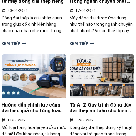
tư máy đóng đai thép riêng
trong ngành chuyển phát
nhanh
20/06/2026
17/06/2026
Đóng đai thép là giải pháp quan
Máy đóng đai được ứng dụng
trọng giúp cố định kiện hàng
như thế nào trong ngành chuyển
chắc chắn, hạn chế rủi ro trong
phát nhanh? Vì sao thiết bị này
quá trình lưu kho và giao nhận.
ngày càng được nhiều đơn vị
Tuy nhiên, nhiều doanh nghiệp
logistics lựa chọn? Hãy cùng tìm
XEM TIẾP
XEM TIẾP
hiện nay vẫn phân vân nên thuê
hiểu chi tiết trong bài viết dưới
đóng đai hay đầu tư máy đóng
đây.
đai thép riêng
Hướng dẫn chỉnh lực căng
Từ A- Z Quy trình đóng dây
đai hiệu quả cho từng loại
đai thép an toàn cho kiện
hàng hóa
hàng nặng
11/06/2026
02/06/2026
Mỗi loại hàng hóa lại yêu cầu mức
Đóng dây đai thép đúng kỹ thuật
độ siết đai khác nhau, từ hàng
đóng vai trò quan trọng trong