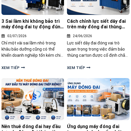
3 Sai lầm khi không bảo trì
Cách chỉnh lực siết dây đai
máy đóng đai tự động đúng
trên máy đóng đai thùng
cách
carton hiệu quả
02/07/2026
24/06/2026
Chỉ một vài sai lầm nhỏ trong
Lực siết dây đai đóng vai trò
khâu bảo dưỡng cũng có thể
quan trọng trong việc đảm bảo
khiến doanh nghiệp tốn kém chi
thùng carton được cố định chắc
phí sửa chữa và thay thế linh
chắn, hạn chế xê dịch và bảo vệ
kiện. Trong bài dưới đây,
sản phẩm bên trong. Vậy làm thế
XEM TIẾP
XEM TIẾP
Yamafuji sẽ chỉ ra 3 sai lầm khi
nào để điều chỉnh lực siết dây đai
không bảo trì máy đóng đai tự
trên máy đóng đai thùng carton
động đúng cách, giúp bạn phòng
hiệu quả
tránh rủi ro
Nên thuê đóng đai hay đầu
Ứng dụng máy đóng đai