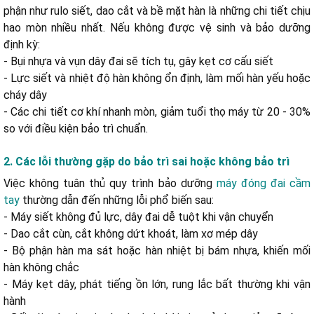
phận như rulo siết, dao cắt và bề mặt hàn là những chi tiết chịu
d. Sử dụng dây đai đạt tiêu chuẩn
hao mòn nhiều nhất. Nếu không được vệ sinh và bảo dưỡng
e. Kiểm tra và siết chặt ốc vít định kỳ
định kỳ:
- Bụi nhựa và vụn dây đai sẽ tích tụ, gây kẹt cơ cấu siết
- Lực siết và nhiệt độ hàn không ổn định, làm mối hàn yếu hoặc
cháy dây
- Các chi tiết cơ khí nhanh mòn, giảm tuổi thọ máy từ 20 - 30%
so với điều kiện bảo trì chuẩn.
2. Các lỗi thường gặp do bảo trì sai hoặc không bảo trì
Việc không tuân thủ quy trình bảo dưỡng
máy đóng đai cầm
tay
thường dẫn đến những lỗi phổ biến sau:
- Máy siết không đủ lực, dây đai dễ tuột khi vận chuyển
- Dao cắt cùn, cắt không dứt khoát, làm xơ mép dây
- Bộ phận hàn ma sát hoặc hàn nhiệt bị bám nhựa, khiến mối
hàn không chắc
- Máy kẹt dây, phát tiếng ồn lớn, rung lắc bất thường khi vận
hành