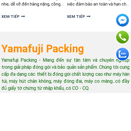
nhẹ, dễ vỡ đến hàng nặng, cồng
việc đảm bảo an toàn và hạn chế
kềnh. Vậy làm thế nào để điều
tối đa rủi ro hư hỏng. Vậy quy
chỉnh lực căng đai hiệu quả cho
trình đóng dây đai thép an toàn
XEM TIẾP
XEM TIẾP
từng loại hàng hóa? Bài viết dưới
cho kiện hàng nặng được thực
đây sẽ hướng dẫn chi tiết
hiện như thế nào?
Yamafuji Packing
Yamafuji Packing - Mang đến sự tận tâm và chuyên nghiệp
trong giải pháp đóng gói và bảo quản sản phẩm. Chúng tôi cung
cấp đa dạng các thiết bị đóng gói chất lượng cao như máy hàn
túi, máy hút chân không, máy đóng đai, máy co màng...có đầy
đủ giấy tờ chứng từ nhập khẩu, có CO - CQ.
Hỗ trợ khách hàng
Giờ làm việc: 08h-17h (từ thứ 2 - thứ 7)
Email: yamafujipacking@gmail.com
Mua hàng - Góp ý - Bảo hành gọi: 0965 415 898