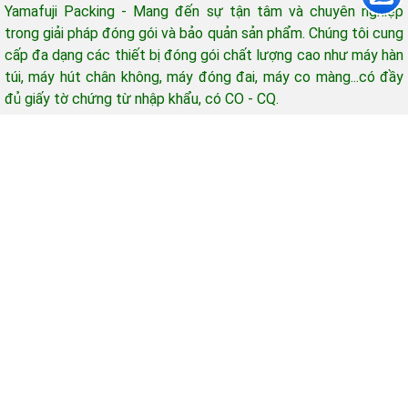
Yamafuji Packing - Mang đến sự tận tâm và chuyên nghiệp
trong giải pháp đóng gói và bảo quản sản phẩm. Chúng tôi cung
cấp đa dạng các thiết bị đóng gói chất lượng cao như máy hàn
túi, máy hút chân không, máy đóng đai, máy co màng...có đầy
đủ giấy tờ chứng từ nhập khẩu, có CO - CQ.
Hỗ trợ khách hàng
Giờ làm việc: 08h-17h (từ thứ 2 - thứ 7)
Email: yamafujipacking@gmail.com
Mua hàng - Góp ý - Bảo hành gọi: 0965 415 898
Copyright © 2013 - 2025 CÔNG TY TNHH ĐẦU TƯ THƯƠNG MẠI TÂN MINH
DŨNG
Giấy chứng nhận đăng ký kinh doanh số 0312631385, cấp ngày 20/01/2014
bởi Sở Kế hoạch và Đầu tư TP. Hà Nội.
Địa chỉ đăng ký trụ sở chính: Tầng 12, Tòa nhà Diamond Flower, Số 48
đường Lê Văn Lương, Khu đô thị mới N1 , Phường Yên Hòa, Thành phố Hà