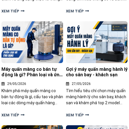
đóng gói hàng hóa. Giải pháp giúp
giá chi tiết để đưa ra quyết định
doanh nghiệp tiết kiệm chi phí,
phù hợp với nhu cầu kinh doanh.
XEM TIẾP
XEM TIẾP
tăng năng suất và bảo vệ pallet
hiệu quả.
Máy quấn màng co bán tự
Gợi ý máy quấn màng hành lý
động là gì? Phân loại và ứng
cho sân bay - khách sạn
dụng
29/05/2026
27/05/2026
Khám phá máy quấn màng co
Tìm hiểu tiêu chí chọn máy quấn
bán tự động là gì, cấu tạo và phân
màng hành lý cho sân bay, khách
loại các dòng máy quấn hàng
sạn và khám phá top 2 model
pallet hiệu quả. Giải pháp đóng
Yamafuji BK-600LG, YK-XL01 bền
gói giúp doanh nghiệp tối ưu chi
bỉ, giúp bảo vệ hành lý chuyên
XEM TIẾP
XEM TIẾP
phí và bảo vệ hàng hóa chuyên
nghiệp.
nghiệp.