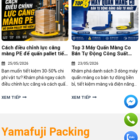
Cách điều chỉnh lực căng
Top 3 Máy Quấn Màng Co
màng PE để quấn pallet tiết
Bán Tự Động Công Suất
kiệm
Cao Đáng Đầu Tư
25/05/2026
23/05/2026
Bạn muốn tiết kiệm 30-50% chi
Khám phá danh sách 3 dòng máy
phí vật tư? Khám phá ngay cách
quấn màng co bán tự động bền
điều chỉnh lực căng và cách quấn
bỉ, tiết kiệm màng và điện năng
màng pe chắc chắn, tiết kiệm
nhất năm 2026. Giải pháp tối ưu
nhất tại đây!
hóa quy trình đóng gói cùng
XEM TIẾP
XEM TIẾP
Yamafuji.
Yamafuji Packing