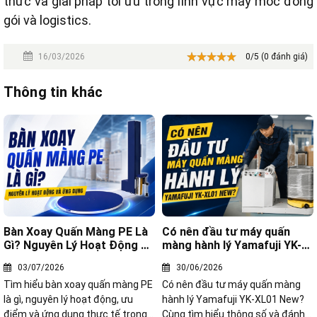
thức và giải pháp tối ưu trong lĩnh vực máy móc đóng
gói và logistics.
16/03/2026
0/5 (0 đánh giá)
Thông tin khác
Bàn Xoay Quấn Màng PE Là
Có nên đầu tư máy quấn
Gì? Nguyên Lý Hoạt Động Và
màng hành lý Yamafuji YK-
Ứng Dụng
XL01 New?
03/07/2026
30/06/2026
Tìm hiểu bàn xoay quấn màng PE
Có nên đầu tư máy quấn màng
là gì, nguyên lý hoạt động, ưu
hành lý Yamafuji YK-XL01 New?
điểm và ứng dụng thực tế trong
Cùng tìm hiểu thông số và đánh