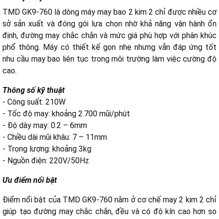
TMD GK9-760 là dòng máy may bao 2 kim 2 chỉ được nhiều cơ
sở sản xuất và đóng gói lựa chọn nhờ khả năng vận hành ổn
a. Chọn theo quy mô sản xuất
định, đường may chắc chắn và mức giá phù hợp với phân khúc
Quy mô nhỏ và vừa
phổ thông. Máy có thiết kế gọn nhẹ nhưng vẫn đáp ứng tốt
Quy mô công nghiệp
nhu cầu may bao liên tục trong môi trường làm việc cường độ
b. Chọn theo loại bao bì sử dụng
cao.
c. Ưu tiên máy có khả năng chống bụi, tản nhiệt tốt
d. Quan tâm đến phụ tùng và bảo hành
Thông số kỹ thuật
- Công suất: 210W
- Tốc độ may: khoảng 2.700 mũi/phút
- Độ dày may: 0.2 – 6mm
- Chiều dài mũi khâu: 7 – 11mm
- Trọng lượng: khoảng 3kg
- Nguồn điện: 220V/50Hz
Ưu điểm nổi bật
Điểm nổi bật của TMD GK9-760 nằm ở cơ chế may 2 kim 2 chỉ
giúp tạo đường may chắc chắn, đều và có độ kín cao hơn so