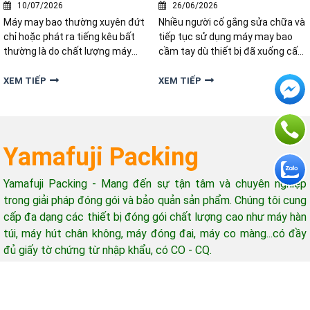
10/07/2026
26/06/2026
Máy may bao thường xuyên đứt
Nhiều người cố gắng sửa chữa và
chỉ hoặc phát ra tiếng kêu bất
tiếp tục sử dụng máy may bao
thường là do chất lượng máy
cầm tay dù thiết bị đã xuống cấp
kém hay nguyên nhân khác mà
nghiêm trọng. Vậy làm thế nào
nhiều người đang vô tình bỏ qua?
để biết đã đến lúc nên thay thế
XEM TIẾP
XEM TIẾP
Hãy cùng điểm qua những lỗi
máy mới thay vì tiếp tục sửa
thường gặp khi máy may bao bì
chữa? Nếu máy khâu bao của bạn
không được bảo dưỡng định kỳ.
đang xuất hiện những dấu hiệu
Yamafuji Packing
Yamafuji Packing - Mang đến sự tận tâm và chuyên nghiệp
trong giải pháp đóng gói và bảo quản sản phẩm. Chúng tôi cung
cấp đa dạng các thiết bị đóng gói chất lượng cao như máy hàn
túi, máy hút chân không, máy đóng đai, máy co màng...có đầy
đủ giấy tờ chứng từ nhập khẩu, có CO - CQ.
Hỗ trợ khách hàng
Giờ làm việc: 08h-17h (từ thứ 2 - thứ 7)