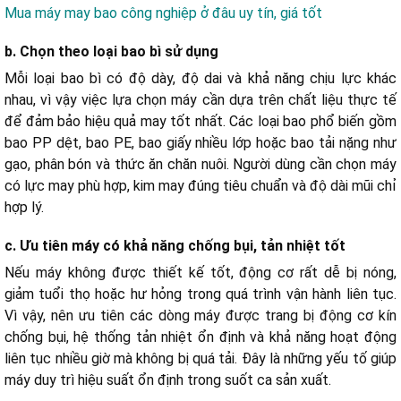
Mua máy may bao công nghiệp ở đâu uy tín, giá tốt
b. Chọn theo loại bao bì sử dụng
Mỗi loại bao bì có độ dày, độ dai và khả năng chịu lực khác
nhau, vì vậy việc lựa chọn máy cần dựa trên chất liệu thực tế
để đảm bảo hiệu quả may tốt nhất. Các loại bao phổ biến gồm
bao PP dệt, bao PE, bao giấy nhiều lớp hoặc bao tải nặng như
gạo, phân bón và thức ăn chăn nuôi. Người dùng cần chọn máy
có lực may phù hợp, kim may đúng tiêu chuẩn và độ dài mũi chỉ
hợp lý.
c. Ưu tiên máy có khả năng chống bụi, tản nhiệt tốt
Nếu máy không được thiết kế tốt, động cơ rất dễ bị nóng,
giảm tuổi thọ hoặc hư hỏng trong quá trình vận hành liên tục.
Vì vậy, nên ưu tiên các dòng máy được trang bị động cơ kín
chống bụi, hệ thống tản nhiệt ổn định và khả năng hoạt động
liên tục nhiều giờ mà không bị quá tải. Đây là những yếu tố giúp
máy duy trì hiệu suất ổn định trong suốt ca sản xuất.