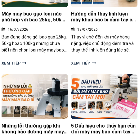
Máy may bao gạo loại nào
Hướng dẫn thay linh kiện
phù hợp với bao 25kg, 50kg
máy khâu bao bì cầm tay chi
và 100kg
tiết
16/07/2026
13/07/2026
Bạn đang đóng gói bao gạo 25kg,
Thay vì chờ đến khi máy hỏng
50kg hoặc 100kg nhưng chưa
nặng, việc chủ động kiểm tra và
biết nên chọn loại máy may bao
thay thế linh kiện đúng lúc sẽ
nào để vừa đảm bảo đường may
giúp thiết bị luôn vận hành hiệu
chắc chắn, vừa đáp ứng năng
quả. Bài viết này, Yamafuji sẽ
XEM TIẾP
XEM TIẾP
suất? Trong bài viết này, chúng
hướng dẫn thay linh kiện máy
tôi sẽ giúp bạn tìm hiểu những
khâu bao bì cầm tay chi tiết, dễ
dòng máy may bao gạo phù hợp
thực hiện ngay tại nhà
Những lỗi thường gặp khi
5 Dấu hiệu cho thấy bạn cần
không bảo dưỡng máy may
đổi máy may bao cầm tay
bao bì
mới