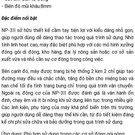
- Biên độ mũi khâu:8mm
Đặc điểm nổi bật
NP-3II sở hữu thiết kế cầm tay tiện lợi với kiểu dáng nhỏ gọn,
giúp người dùng dễ dàng thao tác trong quá trình sử dụng. Nhờ
tính linh hoạt cao, máy đặc biệt phù hợp với các mô hình xưởng
đóng gói di động, kho hàng, đại lý nông sản hoặc cơ sở sản
xuất vừa và nhỏ cần sự cơ động trong công việc.
Bên cạnh đó, máy được trang bị hệ thống 2 kim 2 chỉ giúp tạo
đường may đều và chắc chắn, tăng độ bền cho miệng bao và
hạn chế tối đa tình trạng bung chỉ trong quá trình vận chuyển.
Ngoài ra, động cơ của NP-3II được đánh giá là vận hành ổn
định, chạy êm và ít bị nóng khi sử dụng liên tục trong nhiều giờ.
Các linh kiện, phụ tùng của máy khá phổ biến trên thị trường,
giúp người dùng dễ dàng thay thế khi cần, từ đó tiết kiệm đáng
kể chi phí sửa chữa và bảo dưỡng trong quá trình sử dụng.
Ứng dụng: Phù hợp sử dụng trong các cơ sở đóng gói nông