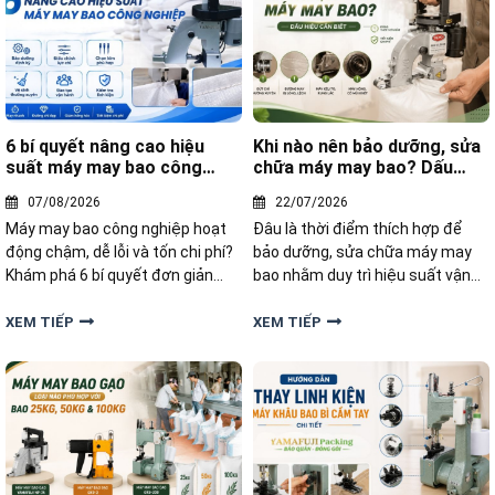
6 bí quyết nâng cao hiệu
Khi nào nên bảo dưỡng, sửa
suất máy may bao công
chữa máy may bao? Dấu
nghiệp
hiệu cần biết
07/08/2026
22/07/2026
Máy may bao công nghiệp hoạt
Đâu là thời điểm thích hợp để
động chậm, dễ lỗi và tốn chi phí?
bảo dưỡng, sửa chữa máy may
Khám phá 6 bí quyết đơn giản
bao nhằm duy trì hiệu suất vận
nhưng hiệu quả giúp tăng tốc độ
hành và kéo dài tuổi thọ thiết bị?
may, giảm hỏng hóc, kéo dài tuổi
Hãy cùng tìm hiểu những dấu
XEM TIẾP
XEM TIẾP
thọ máy và nâng cao năng suất
hiệu nhận biết và giải pháp xử lý
sản xuất.
trong bài viết dưới đây.