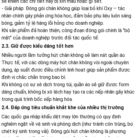
sẽ khiến các chi tiết này bị xỉn màu hoặc gỉ sét.
- Giải pháp: Đóng gói chân không giúp loại bỏ khí Oxy – tác
nhân chính gây phản ứng hóa học, đảm bảo phụ liệu luôn sáng
bóng, giảm tỷ lệ hàng lỗi hỏng cho doanh nghiệp.
Khi sản phẩm đã hoàn thiện, công đoạn đóng gói chính là "bộ
mặt" của doanh nghiệp trước đối tác quốc tế.
2.3. Giữ được kiểu dáng tốt hơn
Nhiều người lầm tưởng hút chân không sẽ làm nát quần áo.
Thực tế, với các dòng máy hút chân không vòi ngoài chuyên
dụng, áp suất được điều chỉnh linh hoạt giúp sản phẩm được
định vị chắc chắn trong bao bì.
Khi không có sự xê dịch trong túi, quần áo sẽ giữ được form
dáng chuẩn, không bị xô lệch hay tạo ra các nếp nhăn gãy khúc
trong quá trình bốc xếp hàng hóa.
2.4. Đáp ứng tiêu chuẩn khắt khe của nhiều thị trường
Các quốc gia nhập khẩu dệt may lớn thường có quy định
nghiêm ngặt về vệ sinh và phòng dịch (như tránh côn trùng, bọ
chét ký sinh trong vải). Đóng gói hút chân không là phương