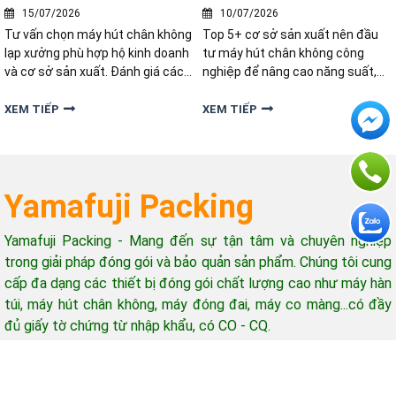
công nghiệp
15/07/2026
10/07/2026
Tư vấn chọn máy hút chân không
Top 5+ cơ sở sản xuất nên đầu
lạp xưởng phù hợp hộ kinh doanh
tư máy hút chân không công
và cơ sở sản xuất. Đánh giá các
nghiệp để nâng cao năng suất,
tiêu chí quan trọng giúp mua
kéo dài thời gian bảo quản và tối
đúng thiết bị, tiết kiệm chi phí.
ưu chi phí đóng gói hiệu quả
XEM TIẾP
XEM TIẾP
Yamafuji Packing
Yamafuji Packing - Mang đến sự tận tâm và chuyên nghiệp
trong giải pháp đóng gói và bảo quản sản phẩm. Chúng tôi cung
cấp đa dạng các thiết bị đóng gói chất lượng cao như máy hàn
túi, máy hút chân không, máy đóng đai, máy co màng...có đầy
đủ giấy tờ chứng từ nhập khẩu, có CO - CQ.
Hỗ trợ khách hàng
Giờ làm việc: 08h-17h (từ thứ 2 - thứ 7)