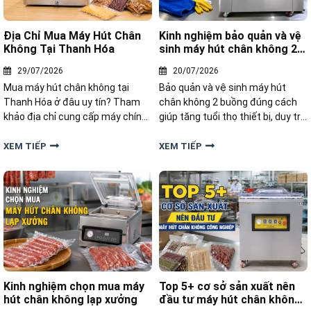
Địa Chỉ Mua Máy Hút Chân
Kinh nghiệm bảo quản và vệ
Không Tại Thanh Hóa
sinh máy hút chân không 2
buồng
29/07/2026
20/07/2026
Mua máy hút chân không tại
Bảo quản và vệ sinh máy hút
Thanh Hóa ở đâu uy tín? Tham
chân không 2 buồng đúng cách
khảo địa chỉ cung cấp máy chính
giúp tăng tuổi thọ thiết bị, duy trì
hãng, đa dạng mẫu mã, tư vấn
lực hút ổn định và đảm bảo chất
tận tâm, bảo hành và hỗ trợ kỹ
lượng đóng gói sản phẩm.
XEM TIẾP
XEM TIẾP
thuật đầy đủ.
Kinh nghiệm chọn mua máy
Top 5+ cơ sở sản xuất nên
hút chân không lạp xưởng
đầu tư máy hút chân không