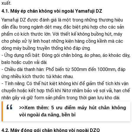
xuất.
4.1. Máy ép chân không vòi ngoài Yamafuji DZ
Yamafuji DZ được đánh giá là một trong những thương hiệu
dẫn đầu trong ngành dệt may, đặc biệt phù hợp cho các sản
phẩm có kích thước lớn. Với thiết kế không buồng hút, máy
cho phép xử lý linh hoạt những kiện hàng cồng kềnh mà các
dòng máy buồng truyền thống khó đáp ứng.
- Ứng dụng nổi bật: Đóng gói chăn bông, áo phao, áo khoác dày,
balo hoặc cuộn vải dài.
- Chiều dài thanh hàn: Phổ biến từ 500mm đến 1000mm, đáp
ứng nhiều kích thước túi khác nhau.
- Tính năng: Có thể hút kiệt không khí để giảm thể tích khi vận
chuyển hoặc kết hợp thổi khí Nitơ nhằm bảo vệ sợi vải, hạn chế
nhăn gãy và giữ form sản phẩm trong thời gian lưu kho dài.
>>Xem thêm:
5 ưu điểm máy hút chân không
vòi ngoài đa năng, bền bỉ
4.2. Máy đóng gói chân không vòi ngoài DZQ