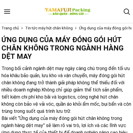
Trang chủ
Tin tức máy hút chân không
Ứng dụng của máy đóng gói hú
ỨNG DỤNG CỦA MÁY ĐÓNG GÓI HÚT
CHÂN KHÔNG TRONG NGÀNH HÀNG
DỆT MAY
Trong bối cảnh ngành dệt may ngày càng chú trọng đến tối ưu
hóa khâu bảo quản, lưu kho và vận chuyển, máy đóng gói hút
chân không đang trở thành giải pháp không thể thiếu đối với
nhiều doanh nghiệp.Không chỉ giúp giảm thể tích sản phẩm,
tiết kiệm chi phí kho bãi và logistics, công nghệ hút chân
không còn bảo vệ vải vóc, quần áo khỏi ẩm mốc, bụi bẩn và côn
trùng trong suốt quá trình lưu trữ.
Bài viết “Ứng dụng của máy đóng gói hút chân không trong
ngành hàng dệt may” sẽ làm rõ vai trò, lợi ích và các lĩnh vực
ứng dụng thực tế của thiết bị để doanh nghiệp nâng cao hiệu