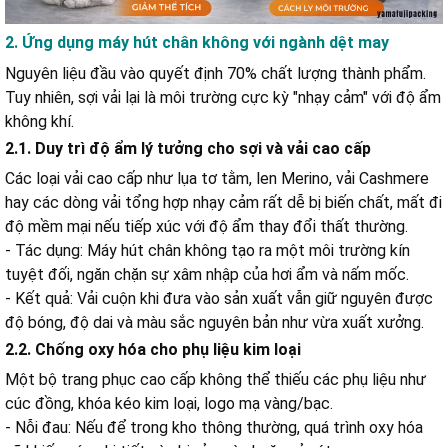
2. Ứng dụng máy hút chân không với ngành dệt may
Nguyên liệu đầu vào quyết định 70% chất lượng thành phẩm.
Tuy nhiên, sợi vải lại là môi trường cực kỳ "nhạy cảm" với độ ẩm
không khí.
2.1. Duy trì độ ẩm lý tưởng cho sợi và vải cao cấp
Các loại vải cao cấp như lụa tơ tằm, len Merino, vải Cashmere
hay các dòng vải tổng hợp nhạy cảm rất dễ bị biến chất, mất đi
độ mềm mại nếu tiếp xúc với độ ẩm thay đổi thất thường.
- Tác dụng: Máy hút chân không tạo ra một môi trường kín
tuyệt đối, ngăn chặn sự xâm nhập của hơi ẩm và nấm mốc.
- Kết quả: Vải cuộn khi đưa vào sản xuất vẫn giữ nguyên được
độ bóng, độ dai và màu sắc nguyên bản như vừa xuất xưởng.
2.2. Chống oxy hóa cho phụ liệu kim loại
Một bộ trang phục cao cấp không thể thiếu các phụ liệu như
cúc đồng, khóa kéo kim loại, logo mạ vàng/bạc.
- Nỗi đau: Nếu để trong kho thông thường, quá trình oxy hóa