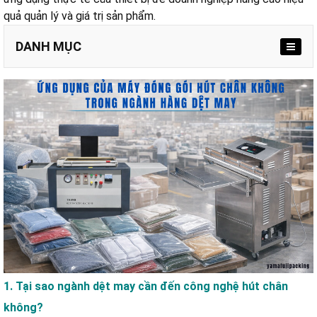
quả quản lý và giá trị sản phẩm.
DANH MỤC
2.1. Duy trì độ ẩm lý tưởng cho sợi và vải cao cấp
2.2. Chống oxy hóa cho phụ liệu kim loại
2.3. Giữ được kiểu dáng tốt hơn
2.4. Đáp ứng tiêu chuẩn khắt khe của nhiều thị trường
3.1. Tiết kiệm 40% diện tích kho bãi
3.2. Quản lý kho khoa học, dễ dàng
1. Tại sao ngành dệt may cần đến công nghệ hút chân
4.1. Máy ép chân không vòi ngoài Yamafuji DZ
không?
4.2. Máy đóng gói chân không vòi ngoài DZQ