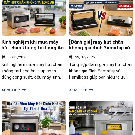
Kinh nghiệm khi mua máy
[Đánh giá] máy hút chân
hút chân không tại Long An
không gia đình Yamafuji và
Hamiboss
07/08/2026
29/07/2026
Kinh nghiệm mua máy hút chân
Tổng hợp đánh giá máy hút chân
không tại Long An, giúp chọn
không gia đình Yamafuji và
đúng công suất, kiểu máy, tính
Hamiboss giúp bạn hiểu rõ ưu
năng và mức giá phù hợp nhu cầu
nhược điểm, hiệu năng và lựa
sử dụng.
chọn sản phẩm đáng mua.
XEM TIẾP
XEM TIẾP