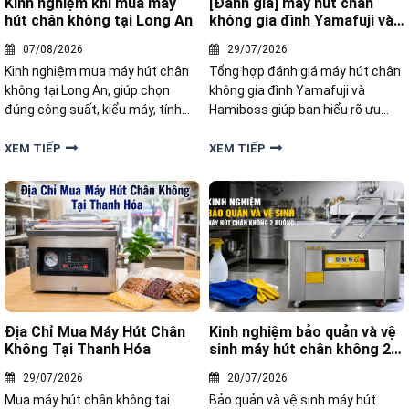
Kinh nghiệm khi mua máy
[Đánh giá] máy hút chân
hút chân không tại Long An
không gia đình Yamafuji và
Hamiboss
07/08/2026
29/07/2026
Kinh nghiệm mua máy hút chân
Tổng hợp đánh giá máy hút chân
không tại Long An, giúp chọn
không gia đình Yamafuji và
đúng công suất, kiểu máy, tính
Hamiboss giúp bạn hiểu rõ ưu
năng và mức giá phù hợp nhu cầu
nhược điểm, hiệu năng và lựa
sử dụng.
chọn sản phẩm đáng mua.
XEM TIẾP
XEM TIẾP
Địa Chỉ Mua Máy Hút Chân
Kinh nghiệm bảo quản và vệ
Không Tại Thanh Hóa
sinh máy hút chân không 2
buồng
29/07/2026
20/07/2026
Mua máy hút chân không tại
Bảo quản và vệ sinh máy hút