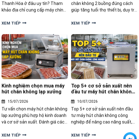
Thanh Hóa ở đâu uy tín? Tham
chân không 2 buồng đúng cách
khảo địa chỉ cung cấp máy chính
giúp tăng tuổi thọ thiết bị, duy trì
hãng, đa dạng mẫu mã, tư vấn
lực hút ổn định và đảm bảo chất
tận tâm, bảo hành và hỗ trợ kỹ
lượng đóng gói sản phẩm.
XEM TIẾP
XEM TIẾP
thuật đầy đủ.
Kinh nghiệm chọn mua máy
Top 5+ cơ sở sản xuất nên
hút chân không lạp xưởng
đầu tư máy hút chân không
công nghiệp
15/07/2026
10/07/2026
Tư vấn chọn máy hút chân không
Top 5+ cơ sở sản xuất nên đầu
lạp xưởng phù hợp hộ kinh doanh
tư máy hút chân không công
và cơ sở sản xuất. Đánh giá các
nghiệp để nâng cao năng suất,
tiêu chí quan trọng giúp mua
kéo dài thời gian bảo quản và tối
đúng thiết bị, tiết kiệm chi phí.
ưu chi phí đóng gói hiệu quả
XEM TIẾP
XEM TIẾP