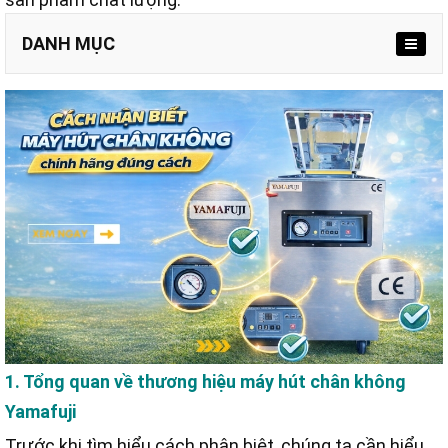
DANH MỤC
1.1. Chức năng và hiệu quả vượt trội
1.2. Công nghệ tích hợp thông minh
2.1. Giá thành rẻ bất thường so với thị trường
2.2. Nhãn mác nhòe nhoẹt và chất liệu kém bền
2.3. Thiết kế mất cân đối và thiếu hụt tính năng
2.4. Giấy tờ chứng nhận và tem bảo hành
2.5. Nguồn gốc xuất xứ không minh bạch
1. Tổng quan về thương hiệu máy hút chân không
Bước 1: Tìm hiểu kỹ thông số kỹ thuật
Yamafuji
Bước 2: Chọn địa điểm bán hàng uy tín
Trước khi tìm hiểu cách phân biệt, chúng ta cần hiểu
Bước 3: Yêu cầu test máy trực tiếp