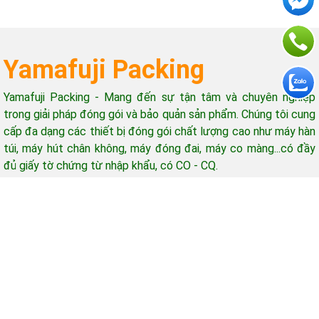
Yamafuji Packing
Yamafuji Packing - Mang đến sự tận tâm và chuyên nghiệp
trong giải pháp đóng gói và bảo quản sản phẩm. Chúng tôi cung
cấp đa dạng các thiết bị đóng gói chất lượng cao như máy hàn
túi, máy hút chân không, máy đóng đai, máy co màng...có đầy
đủ giấy tờ chứng từ nhập khẩu, có CO - CQ.
Hỗ trợ khách hàng
Giờ làm việc: 08h-17h (từ thứ 2 - thứ 7)
Email: yamafujipacking@gmail.com
Mua hàng - Góp ý - Bảo hành gọi: 0965 415 898