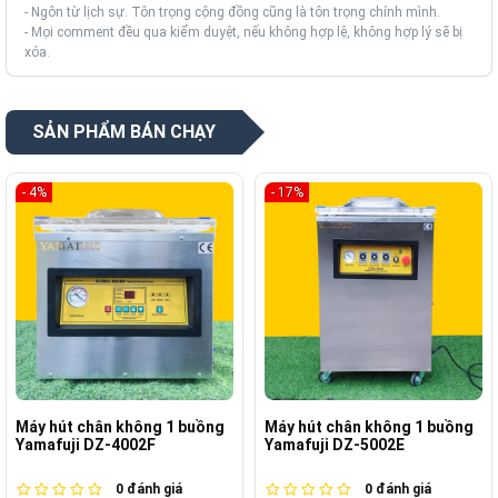
- Ngôn từ lịch sự. Tôn trọng cộng đồng cũng là tôn trọng chính mình.
- Mọi comment đều qua kiểm duyệt, nếu không hợp lệ, không hợp lý sẽ bị
xóa.
SẢN PHẨM BÁN CHẠY
- 4%
- 17%
Máy hút chân không 1 buồng
Máy hút chân không 1 buồng
Yamafuji DZ-4002F
Yamafuji DZ-5002E
0
đánh giá
0
đánh giá