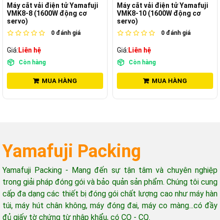
Máy cắt vải điện tử Yamafuji
Máy cắt vải điện tử Yamafuji
VMK8-8 (1600W động cơ
VMK8-10 (1600W động cơ
servo)
servo)
0
đánh giá
0
đánh giá
Giá:
Liên hệ
Giá:
Liên hệ
Còn hàng
Còn hàng
MUA HÀNG
MUA HÀNG
Yamafuji Packing
Yamafuji Packing - Mang đến sự tận tâm và chuyên nghiệp
trong giải pháp đóng gói và bảo quản sản phẩm. Chúng tôi cung
cấp đa dạng các thiết bị đóng gói chất lượng cao như máy hàn
túi, máy hút chân không, máy đóng đai, máy co màng...có đầy
đủ giấy tờ chứng từ nhập khẩu, có CO - CQ.