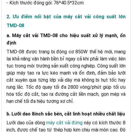
- Kích thước đóng gói: 76*40.5*32cm
2. Ưu điểm nổi bật của máy cắt vải công suất lớn
a. Bảo hành, đổi trả minh bạch
b. Hỗ trợ bảo trì
TMD-08
c. Giao hàng toàn quốc
a. Máy cắt vải TMD-08 cho hiệu suất xử lý mạnh, ổn
định
TMD-08 được trang bị động cơ 850W thế hệ mới, mang
lại khả năng vận hành bền bỉ ngay cả khi phải làm việc liên
tục trong môi trường sản xuất công nghiệp. Công suất lớn
giúp máy tạo ra lực kéo mạnh và ổn định, đảm bảo lưỡi
cắt xuyên qua từng lớp vải dày mà không bị hụt tốc hay
rung lắc. Tốc độ quay tối đa 2800 vòng/phút giúp tối ưu
hóa tốc độ cắt, tạo ra đường cắt liền mạch, gọn mép và
hạn chế tối đa hiệu tượng xơ chỉ.
b. Lưỡi dao 8inch sắc bén, cắt linh hoạt nhiều chất liệu
Lưỡi dao của dòng
máy cắt vải đứng
này có kích thước 8
inch, được chế tạo từ thép hợp kim chịu mài mòn cao. Độ