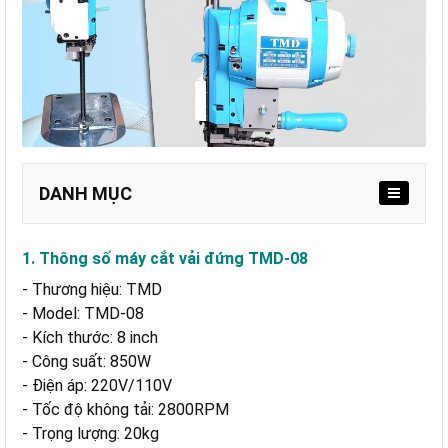
DANH MỤC
1. Thông số máy cắt vải đứng TMD-08
- Thương hiệu: TMD
a. Máy cắt vải TMD-08 cho hiệu suất xử lý mạnh, ổn
- Model: TMD-08
định
- Kích thước: 8 inch
b. Lưỡi dao 8inch sắc bén, cắt linh hoạt nhiều chất
liệu
- Công suất: 850W
- Điện áp: 220V/110V
c. Thiết kế máy chắc chắn, tăng tuổi thọ vận hành
- Tốc độ không tải: 2800RPM
d. Khả năng kết hợp hoàn hảo với máy cắt vải đầu
bàn
- Trọng lượng: 20kg