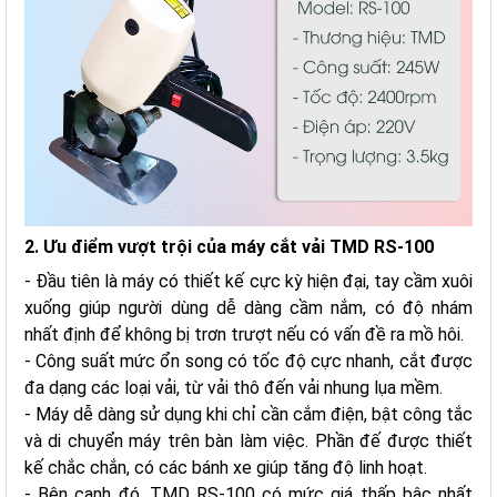
2. Ưu điểm vượt trội của máy cắt vải TMD RS-100
- Đầu tiên là máy có thiết kế cực kỳ hiện đại, tay cầm xuôi
xuống giúp người dùng dễ dàng cầm nắm, có độ nhám
nhất định để không bị trơn trượt nếu có vấn đề ra mồ hôi.
- Công suất mức ổn song có tốc độ cực nhanh, cắt được
đa dạng các loại vải, từ vải thô đến vải nhung lụa mềm.
- Máy dễ dàng sử dụng khi chỉ cần cắm điện, bật công tắc
và di chuyển máy trên bàn làm việc. Phần đế được thiết
kế chắc chắn, có các bánh xe giúp tăng độ linh hoạt.
- Bên cạnh đó, TMD RS-100 có mức giá thấp bậc nhất