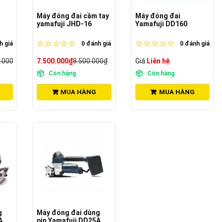
Máy đóng đai cầm tay
Máy đóng đai
yamafuji JHD-16
Yamafuji DD160
 giá
0
đánh giá
0
đánh giá
.000₫
7.500.000₫
8.500.000₫
Giá:
Liên hệ
Còn hàng
Còn hàng
MUA HÀNG
MUA HÀNG
g
Máy đóng đai dùng
A
pin Yamafuji DD25A