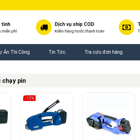
 tình
Dịch vụ ship COD
T
 miễn phí
Kiếm hàng trước thanh toán
T
ự Án Thi Công
Tin Tức
Tra cứu đơn hàng
 chạy pin
- 12%