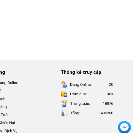
ung
Thống kê truy cập
àng Online
Đang Online:
20
ả
Hôm qua:
1303
ành
Trong tuần:
18876
Hàng
Tổng:
1406200
 Toán
Khiếu Nại
ng Dịch Vụ