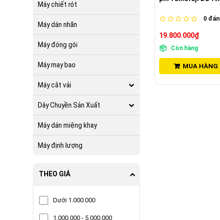
Máy chiết rót
0
đánh
Máy dán nhãn
19.800.000₫
Máy đóng gói
Còn hàng
Máy may bao
MUA HÀNG
Máy cắt vải
Dây Chuyền Sản Xuất
Máy dán miệng khay
Máy định lượng
THEO GIÁ
Dưới 1.000.000
1.000.000 - 5.000.000