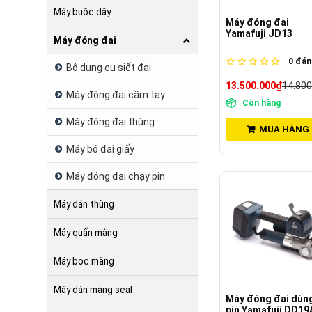
Máy buộc dây
Máy đóng đai
Yamafuji JD13
Máy đóng đai
0
đánh
Bộ dụng cụ siết đai
13.500.000₫
14.800
Máy đóng đai cầm tay
Còn hàng
Máy đóng đai thùng
MUA HÀNG
Máy bó đai giấy
Máy đóng đai chạy pin
Máy dán thùng
Máy quấn màng
Máy bọc màng
Máy dán màng seal
Máy đóng đai dùn
pin Yamafuji DD19