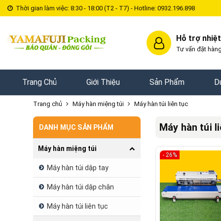
Thời gian làm việc: 8:30 - 18:00 (T2 - T7) - Hotline: 0932.196.898
Hỗ trợ nhiệt
Tư vấn đặt hàng
Trang Chủ
Giới Thiệu
Sản Phẩm
D
Trang chủ
Máy hàn miệng túi
Máy hàn túi liên tục
Máy hàn túi l
DANH MỤC SẢN PHẨM
Máy hàn miệng túi
- 26%
Máy hàn túi dập tay
Máy hàn túi dập chân
Máy hàn túi liên tục