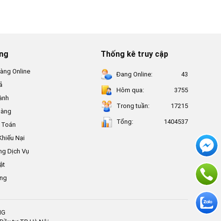
ung
Thống kê truy cập
àng Online
Đang Online:
43
ả
Hôm qua:
3755
ành
Trong tuần:
17215
Hàng
Tổng:
1404537
 Toán
Khiếu Nại
ng Dịch Vụ
ật
ụng
NG