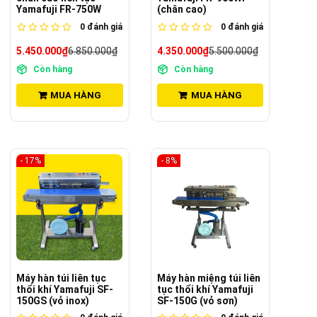
Yamafuji FR-750W
(chân cao)
0
đánh giá
0
đánh giá
5.450.000₫
6.850.000₫
4.350.000₫
5.500.000₫
Còn hàng
Còn hàng
MUA HÀNG
MUA HÀNG
- 17%
- 8%
Máy hàn túi liên tục
Máy hàn miệng túi liên
thổi khí Yamafuji SF-
tục thổi khí Yamafuji
150GS (vỏ inox)
SF-150G (vỏ sơn)