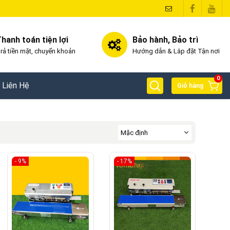
hanh toán tiện lợi
Bảo hành, Bảo trì
rả tiền mặt, chuyển khoản
Hướng dẫn & Lắp đặt Tận nơi
0
Liên Hệ
Giỏ hàng
- 9%
- 17%