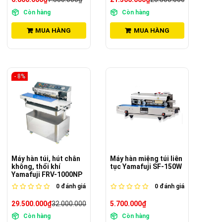
Còn hàng
Còn hàng
MUA HÀNG
MUA HÀNG
- 8%
Máy hàn túi, hút chân
Máy hàn miệng túi liên
không, thổi khí
tục Yamafuji SF-150W
Yamafuji FRV-1000NP
0
đánh giá
0
đánh giá
29.500.000₫
32.000.000₫
5.700.000₫
Còn hàng
Còn hàng