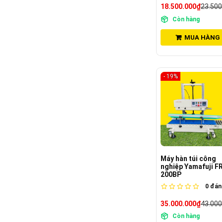
18.500.000₫
23.500
Còn hàng
MUA HÀNG
- 19%
Máy hàn túi công
nghiệp Yamafuji F
200BP
0
đánh
35.000.000₫
43.000
Còn hàng