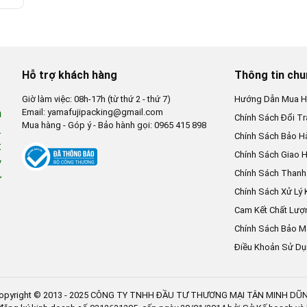
Hỗ trợ khách hàng
Thông tin ch
Giờ làm việc: 08h-17h (từ thứ 2 - thứ 7)
Hướng Dẫn Mua H
n
Email: yamafujipacking@gmail.com
Chính Sách Đổi Tr
Mua hàng - Góp ý - Bảo hành gọi: 0965 415 898
.
Chính Sách Bảo H
t
Chính Sách Giao 
y
Chính Sách Thanh
ừ
Chính Sách Xử Lý 
Cam Kết Chất Lượ
Chính Sách Bảo M
Điều Khoản Sử D
opyright © 2013 - 2025 CÔNG TY TNHH ĐẦU TƯ THƯƠNG MẠI TÂN MINH DŨ