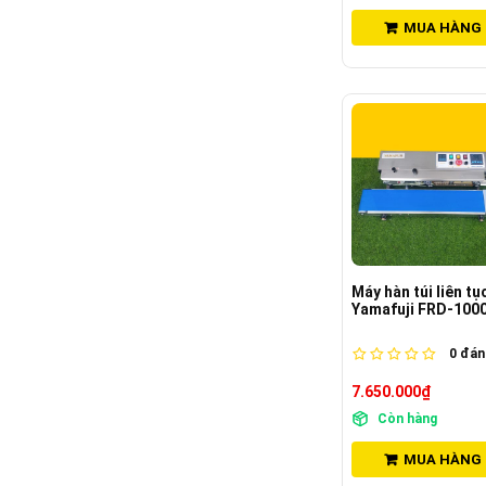
MUA HÀNG
Máy hàn túi liên tụ
Yamafuji FRD-100
0
đánh
7.650.000₫
Còn hàng
MUA HÀNG