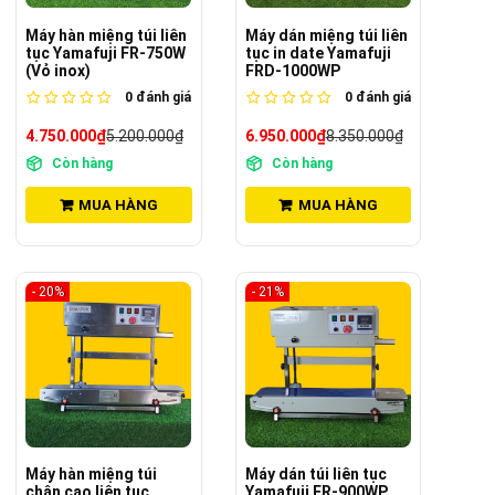
Máy hàn miệng túi liên
Máy dán miệng túi liên
tục Yamafuji FR-750W
tục in date Yamafuji
(Vỏ inox)
FRD-1000WP
0
đánh giá
0
đánh giá
4.750.000₫
5.200.000₫
6.950.000₫
8.350.000₫
Còn hàng
Còn hàng
MUA HÀNG
MUA HÀNG
- 20%
- 21%
Máy hàn miệng túi
Máy dán túi liên tục
chân cao liên tục
Yamafuji FR-900WP