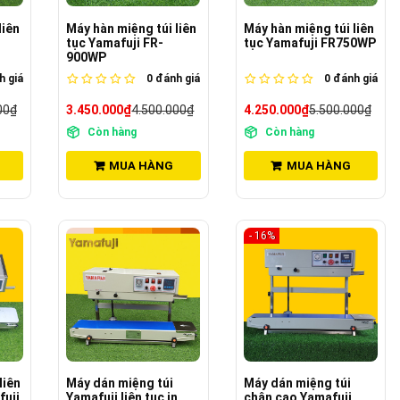
liên
Máy hàn miệng túi liên
Máy hàn miệng túi liên
tục Yamafuji FR-
tục Yamafuji FR750WP
900WP
 giá
0
đánh giá
0
đánh giá
00₫
3.450.000₫
4.500.000₫
4.250.000₫
5.500.000₫
Còn hàng
Còn hàng
MUA HÀNG
MUA HÀNG
- 16%
liên
Máy dán miệng túi
Máy dán miệng túi
fuji
Yamafuji liên tục in
chân cao Yamafuji