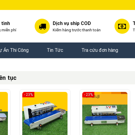
 tình
Dịch vụ ship COD
T
 miễn phí
Kiếm hàng trước thanh toán
T
ự Án Thi Công
Tin Tức
Tra cứu đơn hàng
iên tục
- 23%
- 23%