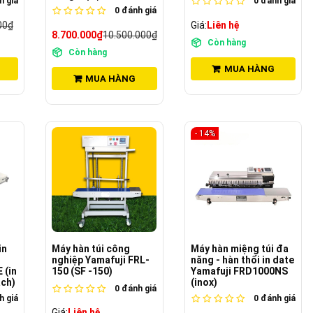
 giá
0
đánh giá
0
đánh giá
00₫
Giá:
Liên hệ
8.700.000₫
10.500.000₫
Còn hàng
Còn hàng
MUA HÀNG
MUA HÀNG
- 14%
in
Máy hàn túi công
Máy hàn miệng túi đa
nghiệp Yamafuji FRL-
năng - hàn thổi in date
 (in
150 (SF -150)
Yamafuji FRD1000NS
ạch)
(inox)
0
đánh giá
 giá
0
đánh giá
Giá:
Liên hệ