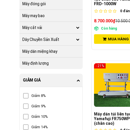
FRD-1000W
Máy đóng gói
0
đánh
Máy may bao
8.700.000₫
10.500.
Máy cắt vải
Còn hàng
MUA HÀNG
Dây Chuyền Sản Xuất
Máy dán miệng khay
Máy định lượng
- 21%
GIẢM GIÁ
Giảm 8%
Giảm 9%
Máy dán túi liên tụ
Giảm 10%
Yamafuji FR750WP
(chân cao)
Giảm 14%