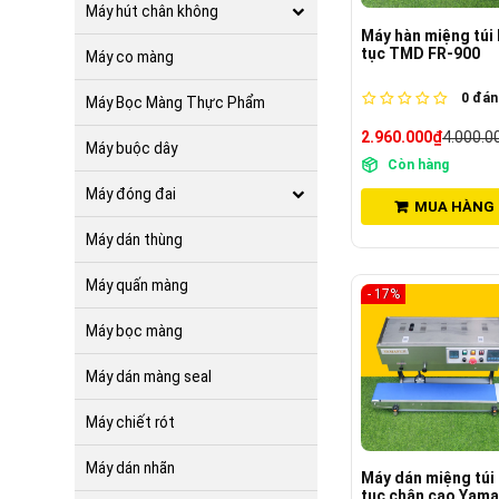
Máy hút chân không
Máy hàn miệng túi 
tục TMD FR-900
Máy co màng
0
đánh
Máy Bọc Màng Thực Phẩm
2.960.000₫
4.000.0
Máy buộc dây
Còn hàng
Máy đóng đai
MUA HÀNG
Máy dán thùng
Máy quấn màng
- 17%
Máy bọc màng
Máy dán màng seal
Máy chiết rót
Máy dán nhãn
Máy dán miệng túi 
tục chân cao Yama