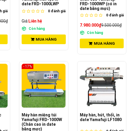
date FRD-1000LWP
FRD-1000WP (có in
date bằng mực)
 giá
0
đánh giá
0
đánh giá
000₫
Giá:
Liên hệ
7.980.000₫
9.500.000₫
Còn hàng
Còn hàng
MUA HÀNG
MUA HÀNG
- 17%
c
Máy hàn miệng túi
Máy hàn, hút, thổi, in
Yamafuji FRD-1000W
date Yamafuji LF1080
(Chân cao in date
bằng mực)