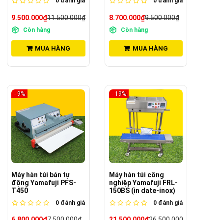
0
đánh giá
0
đánh giá
9.500.000₫
11.500.000₫
8.700.000₫
9.500.000₫
Còn hàng
Còn hàng
MUA HÀNG
MUA HÀNG
- 9%
- 19%
Máy hàn túi bán tự
Máy hàn túi công
động Yamafuji PFS-
nghiệp Yamafuji FRL-
T450
150BS (in date-inox)
0
đánh giá
0
đánh giá
6.800.000₫
7.500.000₫
21.500.000₫
26.500.000₫