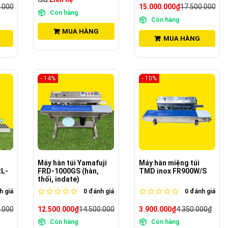
.000₫
15.000.000₫
17.500.000₫
Còn hàng
Còn hàng
MUA HÀNG
MUA HÀNG
- 14%
- 10%
Máy hàn túi Yamafuji
Máy hàn miệng túi
RL-
FRD-1000GS (hàn,
TMD inox FR900W/S
thổi, indate)
 giá
0
đánh giá
0
đánh giá
.000₫
12.500.000₫
14.500.000₫
3.900.000₫
4.350.000₫
Còn hàng
Còn hàng