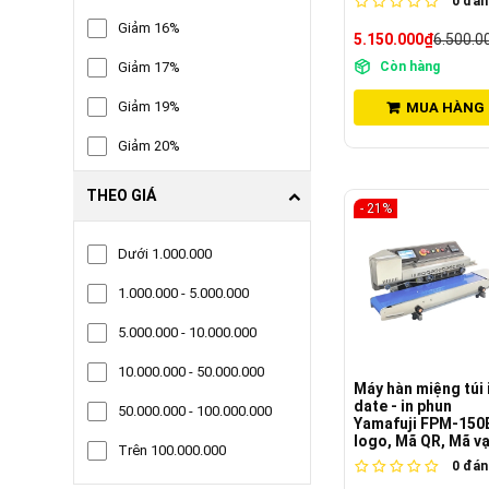
0
đánh
Giảm 16%
5.150.000₫
6.500.0
Giảm 17%
Còn hàng
Giảm 19%
MUA HÀNG
Giảm 20%
Giảm 21%
THEO GIÁ
- 21%
Giảm 23%
Dưới 1.000.000
Giảm 26%
1.000.000 - 5.000.000
5.000.000 - 10.000.000
10.000.000 - 50.000.000
Máy hàn miệng túi 
date - in phun
50.000.000 - 100.000.000
Yamafuji FPM-150E
logo, Mã QR, Mã v
Trên 100.000.000
0
đánh