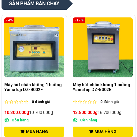
SẢN PHẨM BÁN CHẠY
- 4%
- 17%
Máy hút chân không 1 buồng
Máy hút chân không 1 buồng
Yamafuji DZ-4002F
Yamafuji DZ-5002E
0
đánh giá
0
đánh giá
10.300.000₫
10.700.000₫
13.800.000₫
16.700.000₫
Còn hàng
Còn hàng
MUA HÀNG
MUA HÀNG