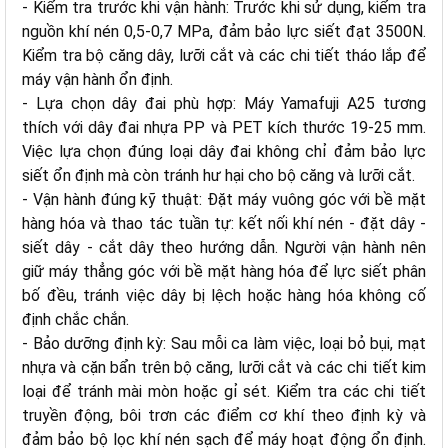
- Kiểm tra trước khi vận hành: Trước khi sử dụng, kiểm tra
nguồn khí nén 0,5-0,7 MPa, đảm bảo lực siết đạt 3500N.
Kiểm tra bộ căng dây, lưỡi cắt và các chi tiết tháo lắp để
máy vận hành ổn định.
- Lựa chọn dây đai phù hợp: Máy Yamafuji A25 tương
thích với dây đai nhựa PP và PET kích thước 19-25 mm.
Việc lựa chọn đúng loại dây đai không chỉ đảm bảo lực
siết ổn định mà còn tránh hư hại cho bộ căng và lưỡi cắt.
- Vận hành đúng kỹ thuật: Đặt máy vuông góc với bề mặt
hàng hóa và thao tác tuần tự: kết nối khí nén - đặt dây -
siết dây - cắt dây theo hướng dẫn. Người vận hành nên
giữ máy thẳng góc với bề mặt hàng hóa để lực siết phân
bố đều, tránh việc dây bị lệch hoặc hàng hóa không cố
định chắc chắn.
- Bảo dưỡng định kỳ: Sau mỗi ca làm việc, loại bỏ bụi, mạt
nhựa và cặn bẩn trên bộ căng, lưỡi cắt và các chi tiết kim
loại để tránh mài mòn hoặc gỉ sét. Kiểm tra các chi tiết
truyền động, bôi trơn các điểm cơ khí theo định kỳ và
đảm bảo bộ lọc khí nén sạch để máy hoạt động ổn định.