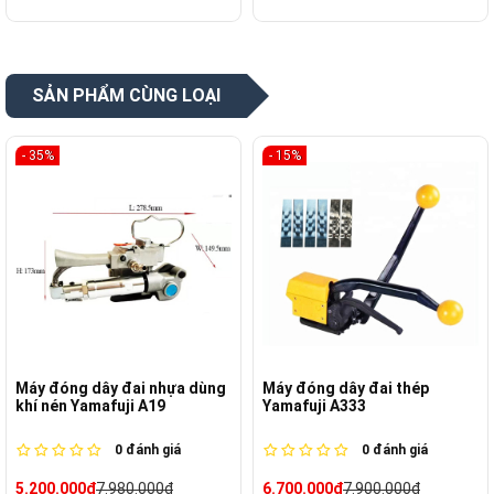
SẢN PHẨM CÙNG LOẠI
- 35%
- 15%
Máy đóng dây đai nhựa dùng
Máy đóng dây đai thép
khí nén Yamafuji A19
Yamafuji A333
0
đánh giá
0
đánh giá
5.200.000₫
7.980.000₫
6.700.000₫
7.900.000₫