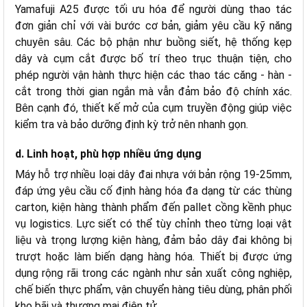
Yamafuji A25 được tối ưu hóa để người dùng thao tác
đơn giản chỉ với vài bước cơ bản, giảm yêu cầu kỹ năng
chuyên sâu. Các bộ phận như buồng siết, hệ thống kẹp
dây và cụm cắt được bố trí theo trục thuận tiện, cho
phép người vận hành thực hiện các thao tác căng - hàn -
cắt trong thời gian ngắn mà vẫn đảm bảo độ chính xác.
Bên cạnh đó, thiết kế mở của cụm truyền động giúp việc
kiểm tra và bảo dưỡng định kỳ trở nên nhanh gọn.
d. Linh hoạt, phù hợp nhiều ứng dụng
Máy hỗ trợ nhiều loại dây đai nhựa với bản rộng 19-25mm,
đáp ứng yêu cầu cố định hàng hóa đa dạng từ các thùng
carton, kiện hàng thành phẩm đến pallet cồng kềnh phục
vụ logistics. Lực siết có thể tùy chỉnh theo từng loại vật
liệu và trọng lượng kiện hàng, đảm bảo dây đai không bị
trượt hoặc làm biến dạng hàng hóa. Thiết bị được ứng
dụng rộng rãi trong các ngành như sản xuất công nghiệp,
chế biến thực phẩm, vận chuyển hàng tiêu dùng, phân phối
kho bãi và thương mại điện tử.