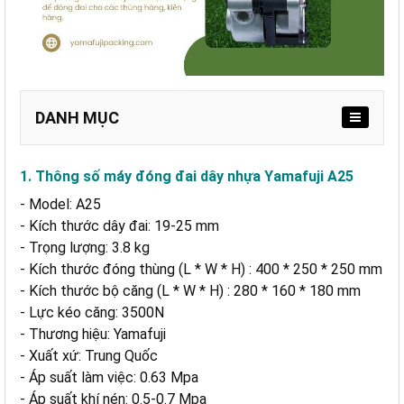
DANH MỤC
1. Thông số máy đóng đai dây nhựa Yamafuji A25
- Model: A25
a. Thiết kế máy đai dây nhựa bền chắc
- Kích thước dây đai: 19-25 mm
b. Hiệu suất cao với công nghệ khí nén
- Trọng lượng: 3.8 kg
c. Dễ sử dụng, bảo trì
- Kích thước đóng thùng (L * W * H) : 400 * 250 * 250 mm
d. Linh hoạt, phù hợp nhiều ứng dụng
- Kích thước bộ căng (L * W * H) : 280 * 160 * 180 mm
- Lực kéo căng: 3500N
- Thương hiệu: Yamafuji
- Xuất xứ: Trung Quốc
- Áp suất làm việc: 0.63 Mpa
- Áp suất khí nén: 0.5-0.7 Mpa