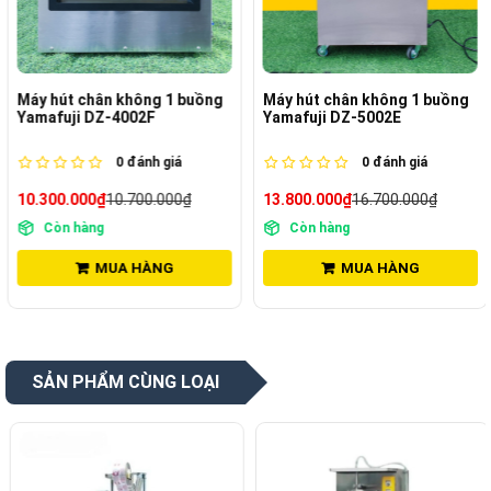
Máy hút chân không 1 buồng
Máy hút chân không 1 buồng
Yamafuji DZ-4002F
Yamafuji DZ-5002E
0
đánh giá
0
đánh giá
10.300.000₫
10.700.000₫
13.800.000₫
16.700.000₫
Còn hàng
Còn hàng
MUA HÀNG
MUA HÀNG
SẢN PHẨM CÙNG LOẠI