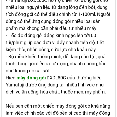
- Yamafuji DXDL80C hỗ trợ chiết rót đóng gói cho
nhiều loại nguyên liệu từ dạng lỏng đến bột, dung
tích đóng gói có thể điều chỉnh từ 1-100ml. Người
dùng có thể ứng dụng đóng gói nhiều loại sản
phẩm mà không cần phải đầu tư nhiều máy
- Tốc độ đóng gói đáng kinh ngạc lên tới 60
túi/phút giúp các đơn vị đẩy nhanh tiến độ, tiết
kiệm thời, nhân công, sức lực cho khâu này
- Bộ điều khiển thông minh, dễ dàng cài đặt, quá
trình đóng gói diễn ra tự động, nhanh chóng, hầu
như không có sai sót
Hiện
máy đóng gói
DXDL80C của thương hiệu
Yamafuji được ứng dụng tại nhiều lĩnh vực như
dịch vụ ăn uống, hóa chất, thuốc men, mỹ phẩm,…
Nếu bạn cần một chiếc máy đóng gói có khả năng
làm việc chính xác với độ bền bỉ cao thì máy đóng