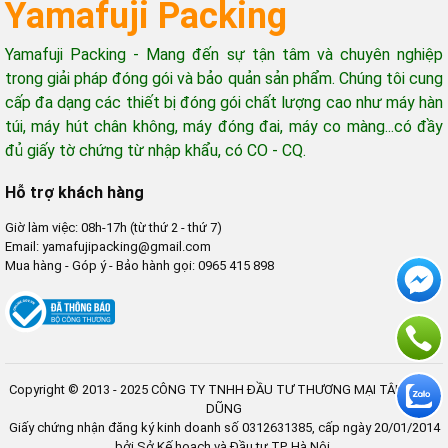
Yamafuji Packing
Yamafuji Packing - Mang đến sự tận tâm và chuyên nghiệp
trong giải pháp đóng gói và bảo quản sản phẩm. Chúng tôi cung
cấp đa dạng các thiết bị đóng gói chất lượng cao như máy hàn
túi, máy hút chân không, máy đóng đai, máy co màng...có đầy
đủ giấy tờ chứng từ nhập khẩu, có CO - CQ.
Hỗ trợ khách hàng
Giờ làm việc: 08h-17h (từ thứ 2 - thứ 7)
Email: yamafujipacking@gmail.com
Mua hàng - Góp ý - Bảo hành gọi: 0965 415 898
Copyright © 2013 - 2025 CÔNG TY TNHH ĐẦU TƯ THƯƠNG MẠI TÂN MINH
DŨNG
Giấy chứng nhận đăng ký kinh doanh số 0312631385, cấp ngày 20/01/2014
bởi Sở Kế hoạch và Đầu tư TP. Hà Nội.