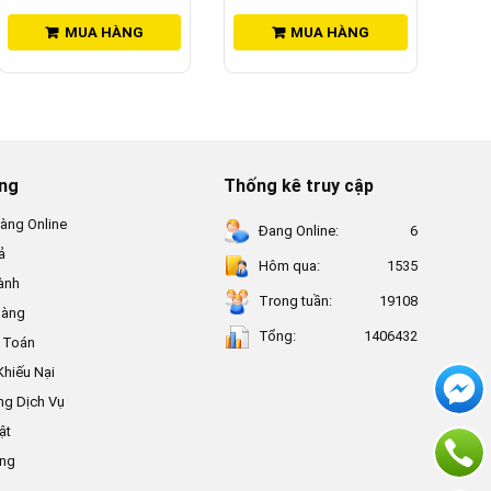
MUA HÀNG
MUA HÀNG
ung
Thống kê truy cập
àng Online
Đang Online:
6
ả
Hôm qua:
1535
ành
Trong tuần:
19108
Hàng
Tổng:
1406432
 Toán
Khiếu Nại
ng Dịch Vụ
ật
ụng