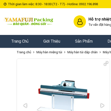
Thời gian làm việc: 8:30 - 18:00 (T2 - T7) - Hotline: 0932.196.898
Hỗ trợ nhiệt
Tư vấn đặt hàng
Trang Chủ
Giới Thiệu
Sản Phẩm
D
Trang chủ
Máy hàn miệng túi
Máy hàn túi dập chân
Máy h