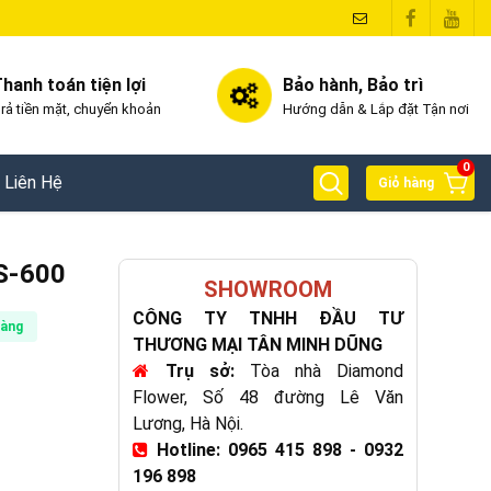
hanh toán tiện lợi
Bảo hành, Bảo trì
rả tiền mặt, chuyển khoản
Hướng dẫn & Lắp đặt Tận nơi
0
Liên Hệ
Giỏ hàng
FS-600
SHOWROOM
CÔNG TY TNHH ĐẦU TƯ
hàng
THƯƠNG MẠI TÂN MINH DŨNG
Trụ sở:
Tòa nhà Diamond
Flower, Số 48 đường Lê Văn
Lương, Hà Nội.
Hotline: 0965 415 898 - 0932
196 898