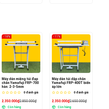
- 11%
- 12%
- 8
Máy dán túi dập chân
Máy dán túi dập chân
Máy
Yamafuji FRP-400T biến
Yamafuji FRP-600T biến
dat
áp lớn
áp lớn
PFS
0
đánh giá
0
đánh giá
2.350.000₫
2.650.000₫
2.850.000₫
3.250.000₫
5.9
Còn hàng
Còn hàng