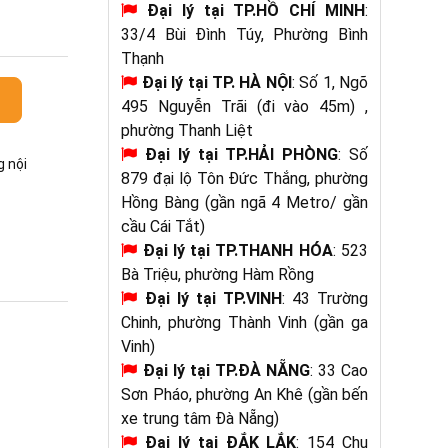
Đại lý tại TP.HỒ CHÍ MINH
:
33/4 Bùi Đình Túy, Phường Bình
Thạnh
Đại lý tại
TP. HÀ NỘI
: Số 1, Ngõ
495 Nguyễn Trãi (đi vào 45m) ,
phường Thanh Liệt
Đại lý tại TP.HẢI PHÒNG
: Số
g nội
879 đại lộ Tôn Đức Thắng, phường
Hồng Bàng (gần ngã 4 Metro/ gần
cầu Cái Tắt)
Đại lý tại
TP.THANH HÓA
: 523
Bà Triệu, phường Hàm Rồng
Đại lý tại TP.VINH
: 43 Trường
Chinh, phường Thành Vinh (gần ga
Vinh)
Đại lý tại TP.ĐÀ NẴNG
: 33 Cao
Sơn Pháo, phường An Khê (gần bến
xe trung tâm Đà Nẵng)
Đại lý tại
ĐẮK LẮK
: 154 Chu