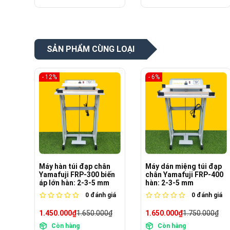
SẢN PHẨM CÙNG LOẠI
- 6%
- 26%
ân
Máy dán miệng túi đạp
Máy dán miệng túi đạp
iến
chân Yamafuji FRP-400
chân Yamafuji FRP-500
mm
hàn: 2-3-5 mm
hàn: 2-3-5mm (Biến áp
lớn)
 giá
0
đánh giá
0
đánh giá
0₫
1.650.000₫
1.750.000₫
1.750.000₫
2.350.000₫
Còn hàng