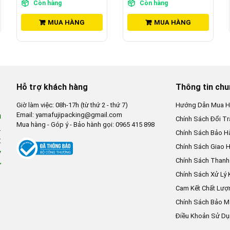
Còn hàng
MUA HÀNG
MUA HÀNG
Hỗ trợ khách hàng
Thông tin ch
Giờ làm việc: 08h-17h (từ thứ 2 - thứ 7)
Hướng Dẫn Mua H
n
Email: yamafujipacking@gmail.com
Chính Sách Đổi Tr
Mua hàng - Góp ý - Bảo hành gọi: 0965 415 898
.
Chính Sách Bảo H
t
Chính Sách Giao 
y
Chính Sách Thanh
ừ
Chính Sách Xử Lý 
Cam Kết Chất Lượ
Chính Sách Bảo M
Điều Khoản Sử D