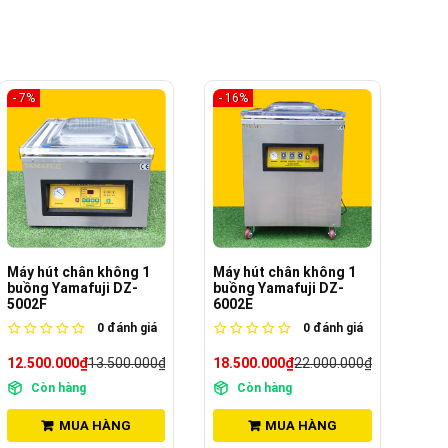
- 16%
- 2
Máy hút chân không 1
Máy hút chân không vòi
Máy
buồng Yamafuji DZ-
ngoài Yamafuji DZ-
buồ
6002E
600W
400
0
đánh giá
0
đánh giá
18.500.000₫
22.000.000₫
28.500.000₫
10.
Còn hàng
Còn hàng
MUA HÀNG
MUA HÀNG