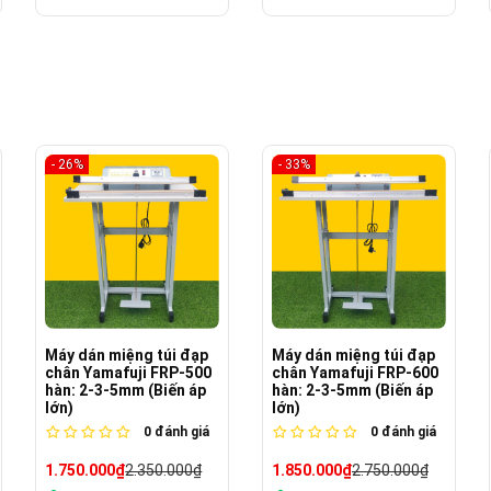
- 33%
- 18%
Máy dán miệng túi đạp
Máy dán miệng túi đạp
chân Yamafuji FRP-600
chân Yamafuji FRP-700
hàn: 2-3-5mm (Biến áp
hàn: 2-3-5mm
lớn)
0
đánh giá
0
đánh giá
2.350.000₫
2.850.000₫
1.850.000₫
2.750.000₫
Còn hàng