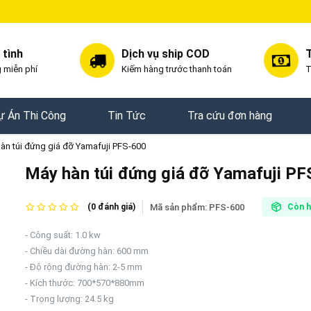
 tình
Dịch vụ ship COD
T
 miễn phí
Kiếm hàng trước thanh toán
T
ự Án Thi Công
Tin Tức
Tra cứu đơn hàng
àn túi đứng giá đỡ Yamafuji PFS-600
Máy hàn túi đứng giá đỡ Yamafuji P
Mã sản phẩm:
PFS-600
(0 đánh giá)
Còn 
- Công suất: 1.0 kw
- Chiều dài đường hàn: 600 mm
- Độ rộng đường hàn: 2-5 mm
- Kích thước: 700*570*880mm
- Trọng lượng: 24.5 kg