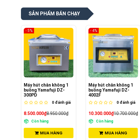
SẢN PHẨM BÁN CHẠY
- 4%
- 17%
 1
Máy hút chân không 1
Máy hút chân không 1
-
buồng Yamafuji DZ-
buồng Yamafuji DZ-
4002F
5002E
giá
0
đánh giá
0
đánh giá
0₫
10.300.000₫
10.700.000₫
13.800.000₫
16.700.000₫
Còn hàng
Còn hàng
MUA HÀNG
MUA HÀNG