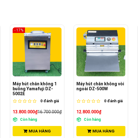
- 7%
Máy hút chân không vòi
Máy hút chân không 1
ngoài DZ-500W
buồng Yamafuji DZ-
5002F
0
đánh giá
0
đánh giá
12.800.000₫
12.500.000₫
13.500.000₫
Còn hàng
Còn hàng
MUA HÀNG
MUA HÀNG