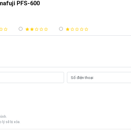
mafuji PFS-600
mình.
lý sẽ bị xóa.