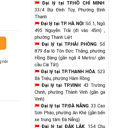
Đại lý tại TP.HỒ CHÍ MINH
:
33/4 Bùi Đình Túy, Phường Bình
Thạnh
Đại lý tại
TP. HÀ NỘI
: Số 1, Ngõ
495 Nguyễn Trãi (đi vào 45m) ,
phường Thanh Liệt
Đại lý tại TP.HẢI PHÒNG
: Số
879 đại lộ Tôn Đức Thắng, phường
Hồng Bàng (gần ngã 4 Metro/ gần
g nội
cầu Cái Tắt)
Đại lý tại
TP.THANH HÓA
: 523
Bà Triệu, phường Hàm Rồng
Đại lý tại TP.VINH
: 43 Trường
Chinh, phường Thành Vinh (gần ga
Vinh)
Đại lý tại TP.ĐÀ NẴNG
: 33 Cao
Sơn Pháo, phường An Khê (gần bến
xe trung tâm Đà Nẵng)
Đại lý tại
ĐẮK LẮK
: 154 Chu