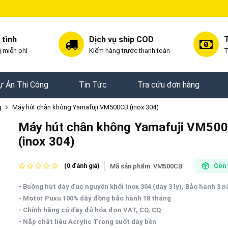
 tình
Dịch vụ ship COD
T
 miễn phí
Kiếm hàng trước thanh toán
T
ự Án Thi Công
Tin Tức
Tra cứu đơn hàng
g
Máy hút chân không Yamafuji VM500CB (inox 304)
Máy hút chân không Yamafuji VM50
(inox 304)
Mã sản phẩm:
VM500CB
(0 đánh giá)
Còn 
- Buồng hút dày đúc nguyên khối Inox 304 (dày 3 ly), Bảo hành 3 
- Motor Puxu 100% dây đồng bảo hành 18 tháng
- Chính hãng có đầy đủ hóa đơn VAT, CO, CQ
- Nắp chất liệu Acrylic Trong suốt dày bền