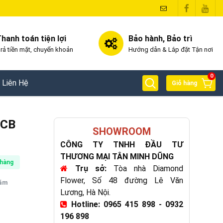
hanh toán tiện lợi
Bảo hành, Bảo trì
rả tiền mặt, chuyển khoản
Hướng dẫn & Lắp đặt Tận nơi
0
Liên Hệ
Giỏ hàng
0CB
SHOWROOM
CÔNG TY TNHH ĐẦU TƯ
THƯƠNG MẠI TÂN MINH DŨNG
hàng
Trụ sở:
Tòa nhà Diamond
Flower, Số 48 đường Lê Văn
năm
Lương, Hà Nội.
Hotline: 0965 415 898 - 0932
196 898