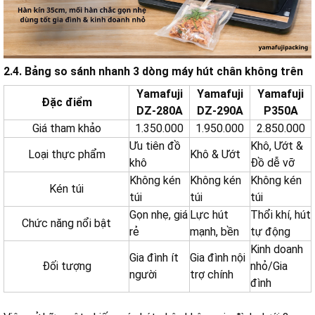
2.4. Bảng so sánh nhanh 3 dòng máy hút chân không trên
Yamafuji
Yamafuji
Yamafuji
Đặc điểm
DZ-280A
DZ-290A
P350A
Giá tham khảo
1.350.000
1.950.000
2.850.000
Ưu tiên đồ
Khô, Ướt &
Loại thực phẩm
Khô & Ướt
khô
Đồ dễ vỡ
Không kén
Không kén
Không kén
Kén túi
túi
túi
túi
Gọn nhẹ, giá
Lực hút
Thổi khí, hút
Chức năng nổi bật
rẻ
mạnh, bền
tự động
Kinh doanh
Gia đình ít
Gia đình nội
Đối tượng
nhỏ/Gia
người
trợ chính
đình