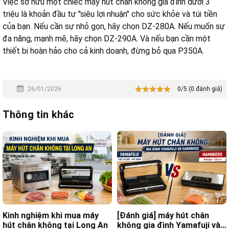
Việc sở hữu một chiếc máy hút chân không gia đình dưới 3
triệu là khoản đầu tư "siêu lợi nhuận" cho sức khỏe và túi tiền
của bạn. Nếu cần sự nhỏ gọn, hãy chọn DZ-280A. Nếu muốn sự
đa năng, mạnh mẽ, hãy chọn DZ-290A. Và nếu bạn cần một
thiết bị hoàn hảo cho cả kinh doanh, đừng bỏ qua P350A.
26/01/2026
0/5 (0 đánh giá)
Thông tin khác
Kinh nghiệm khi mua máy
[Đánh giá] máy hút chân
hút chân không tại Long An
không gia đình Yamafuji và