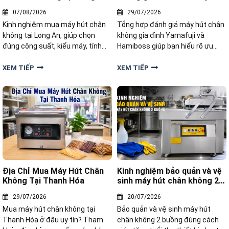
Hamiboss
07/08/2026
29/07/2026
Kinh nghiệm mua máy hút chân
Tổng hợp đánh giá máy hút chân
không tại Long An, giúp chọn
không gia đình Yamafuji và
đúng công suất, kiểu máy, tính
Hamiboss giúp bạn hiểu rõ ưu
năng và mức giá phù hợp nhu cầu
nhược điểm, hiệu năng và lựa
sử dụng.
chọn sản phẩm đáng mua.
XEM TIẾP
XEM TIẾP
Địa Chỉ Mua Máy Hút Chân
Kinh nghiệm bảo quản và vệ
Không Tại Thanh Hóa
sinh máy hút chân không 2
buồng
29/07/2026
20/07/2026
Mua máy hút chân không tại
Bảo quản và vệ sinh máy hút
Thanh Hóa ở đâu uy tín? Tham
chân không 2 buồng đúng cách