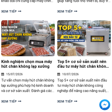
khảo địa chỉ cung cấp máy chính
giúp tăng tuổi thọ thiết bị, duy trì
hãng, đa dạng mẫu mã, tư vấn
lực hút ổn định và đảm bảo chất
tận tâm, bảo hành và hỗ trợ kỹ
lượng đóng gói sản phẩm.
XEM TIẾP
XEM TIẾP
thuật đầy đủ.
Kinh nghiệm chọn mua máy
Top 5+ cơ sở sản xuất nên
hút chân không lạp xưởng
đầu tư máy hút chân không
công nghiệp
15/07/2026
10/07/2026
Tư vấn chọn máy hút chân không
Top 5+ cơ sở sản xuất nên đầu
lạp xưởng phù hợp hộ kinh doanh
tư máy hút chân không công
và cơ sở sản xuất. Đánh giá các
nghiệp để nâng cao năng suất,
tiêu chí quan trọng giúp mua
kéo dài thời gian bảo quản và tối
đúng thiết bị, tiết kiệm chi phí.
ưu chi phí đóng gói hiệu quả
XEM TIẾP
XEM TIẾP