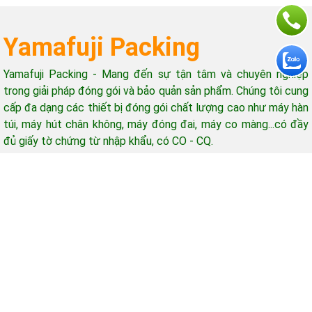
Yamafuji Packing
Yamafuji Packing - Mang đến sự tận tâm và chuyên nghiệp
trong giải pháp đóng gói và bảo quản sản phẩm. Chúng tôi cung
cấp đa dạng các thiết bị đóng gói chất lượng cao như máy hàn
túi, máy hút chân không, máy đóng đai, máy co màng...có đầy
đủ giấy tờ chứng từ nhập khẩu, có CO - CQ.
Hỗ trợ khách hàng
Giờ làm việc: 08h-17h (từ thứ 2 - thứ 7)
Email: yamafujipacking@gmail.com
Mua hàng - Góp ý - Bảo hành gọi: 0965 415 898
Copyright © 2013 - 2025 CÔNG TY TNHH ĐẦU TƯ THƯƠNG MẠI TÂN MINH