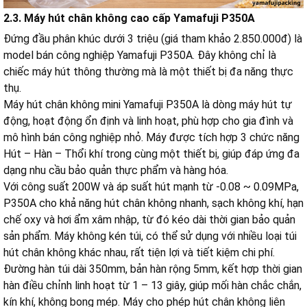
2.3. Máy hút chân không cao cấp Yamafuji P350A
Đứng đầu phân khúc dưới 3 triệu (giá tham khảo 2.850.000đ) là
model bán công nghiệp Yamafuji P350A. Đây không chỉ là
chiếc máy hút thông thường mà là một thiết bị đa năng thực
thụ.
Máy hút chân không mini Yamafuji P350A là dòng máy hút tự
động, hoạt động ổn định và linh hoạt, phù hợp cho gia đình và
mô hình bán công nghiệp nhỏ. Máy được tích hợp 3 chức năng
Hút – Hàn – Thổi khí trong cùng một thiết bị, giúp đáp ứng đa
dạng nhu cầu bảo quản thực phẩm và hàng hóa.
Với công suất 200W và áp suất hút mạnh từ -0.08 ~ 0.09MPa,
P350A cho khả năng hút chân không nhanh, sạch không khí, hạn
chế oxy và hơi ẩm xâm nhập, từ đó kéo dài thời gian bảo quản
sản phẩm. Máy không kén túi, có thể sử dụng với nhiều loại túi
hút chân không khác nhau, rất tiện lợi và tiết kiệm chi phí.
Đường hàn túi dài 350mm, bản hàn rộng 5mm, kết hợp thời gian
hàn điều chỉnh linh hoạt từ 1 – 13 giây, giúp mối hàn chắc chắn,
kín khí, không bong mép. Máy cho phép hút chân không liên