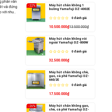
g phân vân
Máy hút chân không 1
- 22%
ắt vải đứng
buồng Yamafuji DZ-4002E
p với nhu
y cùng nhau
0
đánh giá
10.500.000₫
13.500.000₫
Máy hút chân không vòi
ngoài Yamafuji DZ-800W
0
đánh giá
32.500.000₫
Máy hút chân không chè,
gạo, cà phê Yamafuji DZ-
660/2E
0
đánh giá
17.500.000₫
Máy hút chân không gạo,
- 26%
chè, cà phê Yamafuji DZ-