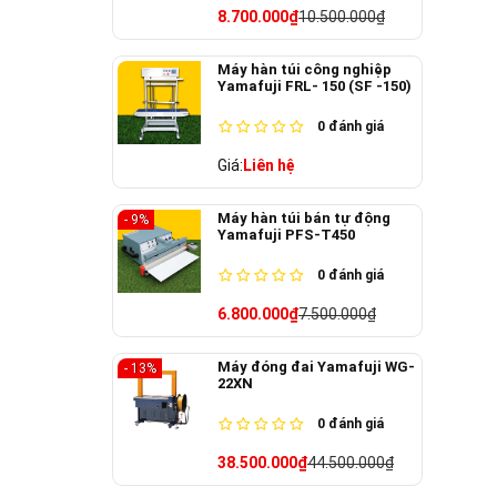
8.700.000₫
10.500.000₫
Máy hàn túi công nghiệp
Yamafuji FRL- 150 (SF -150)
0
đánh giá
Giá:
Liên hệ
Máy hàn túi bán tự động
- 9%
Yamafuji PFS-T450
0
đánh giá
6.800.000₫
7.500.000₫
Máy đóng đai Yamafuji WG-
- 13%
22XN
0
đánh giá
38.500.000₫
44.500.000₫