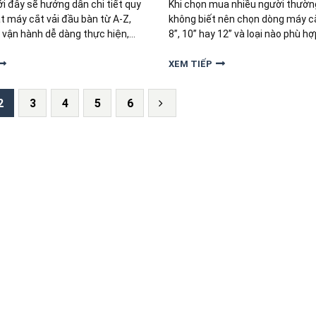
ới đây sẽ hướng dẫn chi tiết quy
Khi chọn mua nhiều người thườn
ặt máy cắt vải đầu bàn từ A-Z,
không biết nên chọn dòng máy c
 vận hành dễ dàng thực hiện,
8”, 10” hay 12” và loại nào phù hợ
 kỹ thuật và kéo dài tuổi thọ cho
cầu sản xuất. Để hiểu rõ hơn, hã
đi tìm hiểu bài dưới đây nhé!
XEM TIẾP
2
3
4
5
6