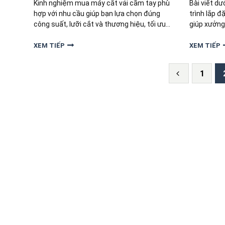
Kinh nghiệm mua máy cắt vải cầm tay phù
Bài viết dư
hợp với nhu cầu giúp bạn lựa chọn đúng
trình lắp đ
công suất, lưỡi cắt và thương hiệu, tối ưu
giúp xưởng
chi phí, nâng cao hiệu quả cắt vải cho
hạn chế lỗi
xưởng may và cá nhân.
thiết bị.
XEM TIẾP
XEM TIẾP
1