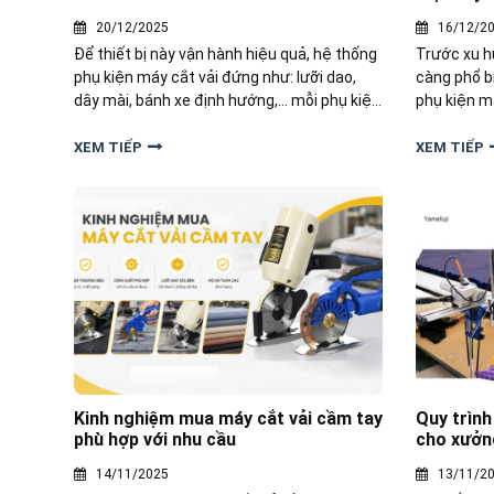
20/12/2025
16/12/2
Để thiết bị này vận hành hiệu quả, hệ thống
Trước xu 
phụ kiện máy cắt vải đứng như: lưỡi dao,
càng phổ b
dây mài, bánh xe định hướng,… mỗi phụ kiện
phụ kiện má
đều góp phần đảm bảo đường cắt sắc bén,
chuẩn trở 
thao tác an toàn và tuổi thọ thiết bị
may và doa
XEM TIẾP
XEM TIẾP
Kinh nghiệm mua máy cắt vải cầm tay
Quy trình
phù hợp với nhu cầu
cho xưởn
14/11/2025
13/11/2