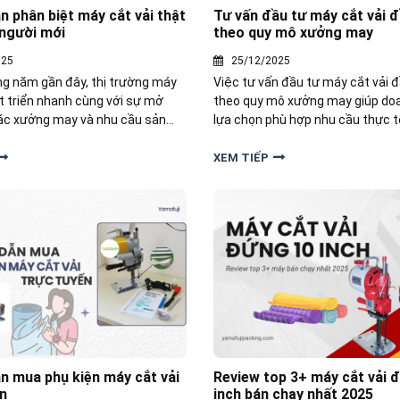
 phân biệt máy cắt vải thật
Tư vấn đầu tư máy cắt vải 
 người mới
theo quy mô xưởng may
025
25/12/2025
g năm gần đây, thị trường máy
Việc tư vấn đầu tư máy cắt vải 
át triển nhanh cùng với sự mở
theo quy mô xưởng may giúp do
ác xưởng may và nhu cầu sản
lựa chọn phù hợp nhu cầu thực t
ẻ. Dưới đây, Yamafuji sẽ hướng
hiểu chi tiết trong bài dưới đây n
ệt máy cắt vải thật - giả cho
XEM TIẾP
n mua phụ kiện máy cắt vải
Review top 3+ máy cắt vải 
ến
inch bán chạy nhất 2025