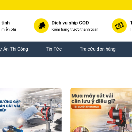
 tình
Dịch vụ ship COD
T
 miễn phí
Kiếm hàng trước thanh toán
T
ự Án Thi Công
Tin Tức
Tra cứu đơn hàng