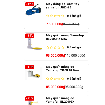
Máy đóng đai cầm tay
- 12%
yamafuji JHD-16
0
đánh giá
7.500.000₫
8.500.000₫
Máy quấn màng Yamafuji
- 14%
BL2000PX New
0
đánh giá
95.000.000₫
110.000.000₫
Máy quấn màng co
- 11%
Yamafuji YK-XL01 New
0
đánh giá
85.000.000₫
95.000.000₫
Máy quấn màng co
- 21%
Yamafuji BL2000BX