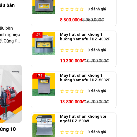
đầu bàn
0
đánh giá
8.500.000₫
8.950.000₫
đầu bàn
Máy hút chân không 1
anh nghiệp
- 4%
buồng Yamafuji DZ-4002F
ế. Cùng tìm
hé!
0
đánh giá
10.300.000₫
10.700.000₫
Máy hút chân không 1
- 17%
buồng Yamafuji DZ-5002E
0
đánh giá
13.800.000₫
16.700.000₫
Máy hút chân không vòi
ngoài DZ-500W
đứng 10
0
đánh giá