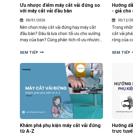
Ưu nhược điểm máy cắt vải đứng so
Hướng dẫn
với máy cắt vải đầu bàn
- giả cho
08/01/2026
30/12/2
Nên chọn máy cắt vải đứng hay máy cắt
Trong nhữn
đầu bàn? Đâu là lựa chọn tối ưu cho xưởng
cắt vải ph
may của bạn? Cùng phân tích rõ ưu nhược
rộng của c
điểm của máy cắt vải đứng so với máy cắt
xuất nhỏ l
đầu bàn để có quyết định đầu tư hiệu quả.
dẫn phân bi
XEM TIẾP
XEM TIẾP
người mới.
Khám phá phụ kiện máy cắt vải đứng
Hướng dẫ
từ A-Z
trực tuy