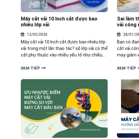
Máy cắt vải 10 Inch cắt được bao
Sai lầm t
nhiêu lớp vải
vải công 
12/02/2026
28/01/2
Máy cắt vải 10 Inch cắt được bao nhiêu lớp
Bạn có đan
vải trong một lần thao tác? số lớp vải có thể
cắt vải cô
cắt phụ thuộc vào nhiều yếu tố như chiều
may giảm v
cao lưỡi dao, công suất,... Dưới đây,
diện sớm c
Yamafuji sẽ giải đáp cho bạn.
doanh nghi
XEM TIẾP
XEM TIẾP