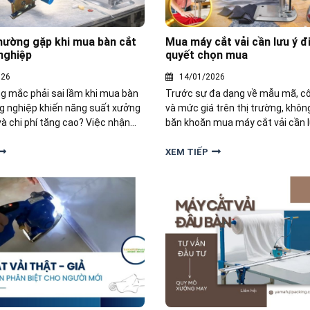
hường gặp khi mua bàn cắt
Mua máy cắt vải cần lưu ý đi
nghiệp
quyết chọn mua
026
14/01/2026
g mắc phải sai lầm khi mua bàn
Trước sự đa dạng về mẫu mã, c
ng nghiệp khiến năng suất xưởng
và mức giá trên thị trường, không
à chi phí tăng cao? Việc nhận
băn khoăn mua máy cắt vải cần l
ác sai lầm thường gặp sẽ giúp
gì? và đâu là bí quyết chọn mua
ệp lựa chọn bàn cắt vải phù hợp
hợp, cùng khám phá ngay nhé!
XEM TIẾP