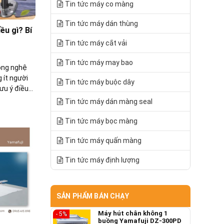
Tin tức máy co màng
Tin tức máy dán thùng
ều gì? Bí
Tin tức máy cắt vải
Tin tức máy may bao
ông nghệ
 ít người
Tin tức máy buộc dây
ưu ý điều
 máy phù
Tin tức máy dán màng seal
Tin tức máy bọc màng
Tin tức máy quấn màng
Tin tức máy định lượng
SẢN PHẨM BÁN CHẠY
Máy hút chân không 1
- 5%
buồng Yamafuji DZ-300PD