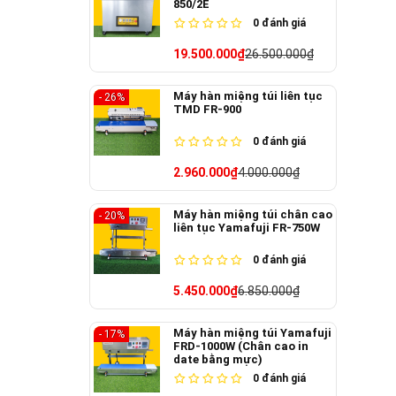
850/2E
0
đánh giá
19.500.000₫
26.500.000₫
Máy hàn miệng túi liên tục
- 26%
TMD FR-900
0
đánh giá
2.960.000₫
4.000.000₫
Máy hàn miệng túi chân cao
- 20%
liên tục Yamafuji FR-750W
0
đánh giá
5.450.000₫
6.850.000₫
Máy hàn miệng túi Yamafuji
- 17%
FRD-1000W (Chân cao in
date bằng mực)
0
đánh giá