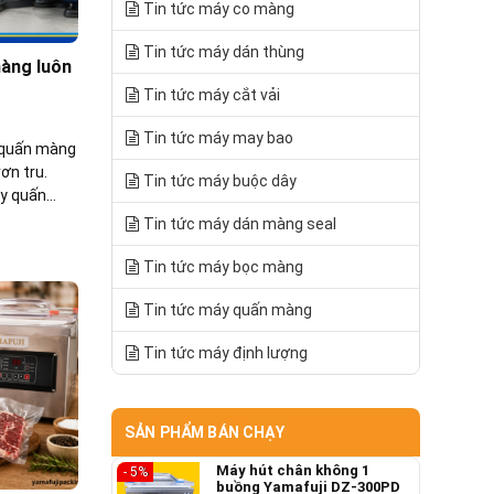
Tin tức máy co màng
Tin tức máy dán thùng
àng luôn
Tin tức máy cắt vải
Tin tức máy may bao
y quấn màng
ơn tru.
Tin tức máy buộc dây
áy quấn
ên gia.
Tin tức máy dán màng seal
Tin tức máy bọc màng
Tin tức máy quấn màng
Tin tức máy định lượng
SẢN PHẨM BÁN CHẠY
Máy hút chân không 1
- 5%
buồng Yamafuji DZ-300PD