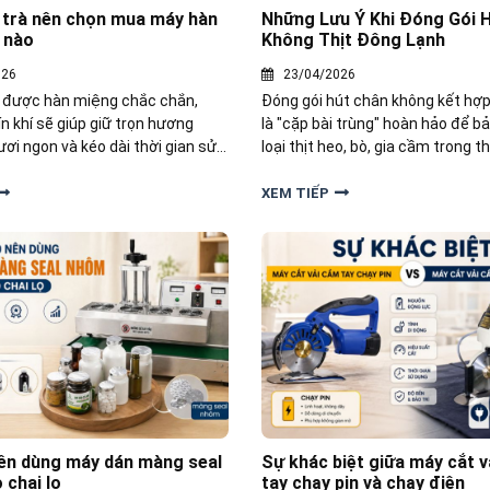
 trà nên chọn mua máy hàn
Những Lưu Ý Khi Đóng Gói 
 nào
Không Thịt Đông Lạnh
026
23/04/2026
à được hàn miệng chắc chắn,
Đóng gói hút chân không kết hợ
n khí sẽ giúp giữ trọn hương
là "cặp bài trùng" hoàn hảo để b
ơi ngon và kéo dài thời gian sử
loại thịt heo, bò, gia cầm trong th
đóng gói trà nên chọn mua máy
Trong bài viết này, Yamafujipack
úi nào, đâu mới là lựa chọn tối
sẻ đến bạn những lưu ý "vàng" kh
XEM TIẾP
hút chân không thịt đông lạnh đ
quả tối ưu nhất.
nên dùng máy dán màng seal
Sự khác biệt giữa máy cắt 
 chai lọ
tay chạy pin và chạy điện