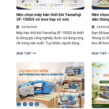
Nên chọn máy hàn thổi khí Yamafuji
Nên chọn
SF-150GS vỏ inox hay vỏ sơn
dán thùn
24/04/2026
24/04/2
Máy hàn thổi khí Yamafuji SF-150GS là thiết
Bạn đã bao
bị đóng gói công nghiệp được sử dụng rộng
thùng tự đ
rãi trong sản xuất. Tuy nhiên, người dùng
keo dễ bong
thường phân vân giữa vỏ inox và vỏ sơn.
trình đóng 
Dưới đây sẽ giúp bạn so sánh máy hàn thổi
nào cho má
XEM TIẾP
XEM TIẾP
khí Yamafuji SF-150GS vỏ inox và vỏ sơn
Yamafuji tì