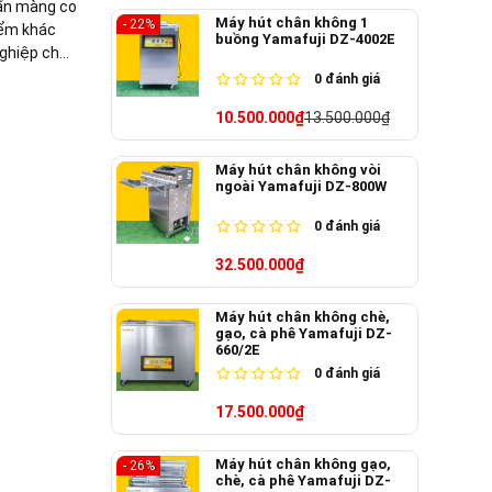
ấn màng co
Máy hút chân không 1
- 22%
iểm khác
buồng Yamafuji DZ-4002E
nghiệp chọn
0
đánh giá
10.500.000₫
13.500.000₫
Máy hút chân không vòi
ngoài Yamafuji DZ-800W
0
đánh giá
32.500.000₫
Máy hút chân không chè,
gạo, cà phê Yamafuji DZ-
660/2E
0
đánh giá
17.500.000₫
Máy hút chân không gạo,
- 26%
chè, cà phê Yamafuji DZ-