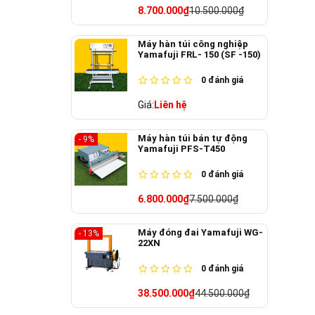
8.700.000₫
10.500.000₫
Máy hàn túi công nghiệp
Yamafuji FRL- 150 (SF -150)
0
đánh giá
Giá:
Liên hệ
Máy hàn túi bán tự động
- 9%
Yamafuji PFS-T450
0
đánh giá
6.800.000₫
7.500.000₫
Máy đóng đai Yamafuji WG-
- 13%
22XN
0
đánh giá
38.500.000₫
44.500.000₫