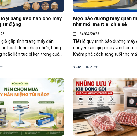
 loại băng keo nào cho máy
Mẹo bảo dưỡng máy quấn m
g tự động
như mới mà ít ai chia sẻ
026
24/04/2026
 giờ gặp tình trạng máy dán
Tiết lộ quy trình bảo dưỡng má
ộng hoạt động chập chờn, băng
chuyên sâu giúp máy vận hành tr
 hoặc liên tục bị kẹt trong quá
Khám phá cách tăng tuổi thọ m
gói? Vậy nên chọn loại băng keo
pallet và lưu ý khi bảo trì từ chuy
y dán thùng tự động? Hãy cùng
XEM TIẾP
m hiểu chi tiết