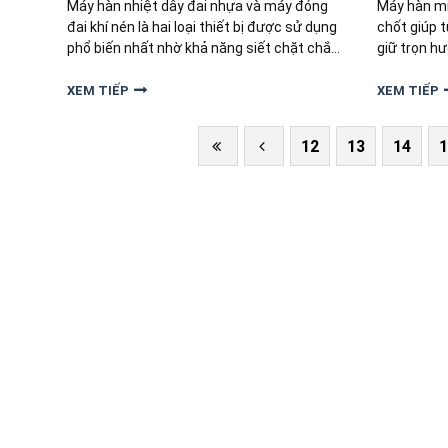
Máy hàn nhiệt dây đai nhựa và máy đóng
Máy hàn miệ
đai khí nén là hai loại thiết bị được sử dụng
chốt giúp t
phổ biến nhất nhờ khả năng siết chặt chắc
giữ trọn h
chắn & hiệu suất làm việc ổn định. Bài viết
chuyên ngh
dưới đây sẽ giúp bạn so sánh chi tiết, giúp
dòng máy v
XEM TIẾP
XEM TIẾP
bạn đưa ra lựa chọn phù hợp.
lý tưởng c
12
13
14
1