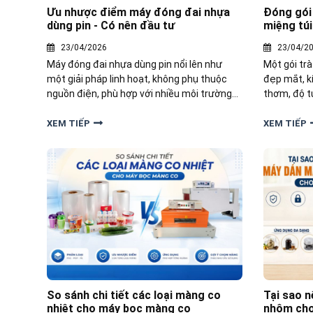
Ưu nhược điểm máy đóng đai nhựa
Đóng gói
dùng pin - Có nên đầu tư
miệng túi
23/04/2026
23/04/2
Máy đóng đai nhựa dùng pin nổi lên như
Một gói tr
một giải pháp linh hoạt, không phụ thuộc
đẹp mắt, kí
nguồn điện, phù hợp với nhiều môi trường
thơm, độ tư
làm việc khác nhau. Đâu là điểm mạnh,
dụng. Vậy 
điểm yếu thực sự của dòng máy đóng đai
hàn miệng t
XEM TIẾP
XEM TIẾP
dùng pin này?
ưu?
So sánh chi tiết các loại màng co
Tại sao 
nhiệt cho máy bọc màng co
nhôm cho