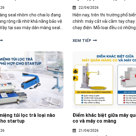
026
22/04/2026
ng seal nhôm cho chai lọ đang
Hiện nay, trên thị trường phổ biế
ng rộng rãi nhờ khả năng bảo vệ
chính: máy cắt vải cầm tay chạy
Vậy tại sao máy dán màng seal
chạy điện. Mỗi loại đều có nhữn
ược ưa chuộng đến vậy? Bài viết
và hạn chế riêng, phù hợp với từ
 giúp bạn hiểu rõ những lợi ích
sử dụng
XEM TIẾP
mà thiết bị này mang lại
iệng túi lọc trà loại nào
Điểm khác biệt giữa máy q
cho startup
co và máy co màng
026
21/04/2026