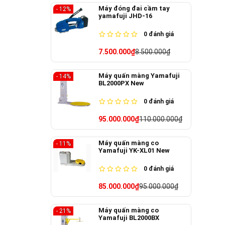
Máy đóng đai cầm tay
- 12%
yamafuji JHD-16
0
đánh giá
7.500.000₫
8.500.000₫
Máy quấn màng Yamafuji
- 14%
BL2000PX New
0
đánh giá
95.000.000₫
110.000.000₫
Máy quấn màng co
- 11%
Yamafuji YK-XL01 New
0
đánh giá
85.000.000₫
95.000.000₫
Máy quấn màng co
- 21%
Yamafuji BL2000BX