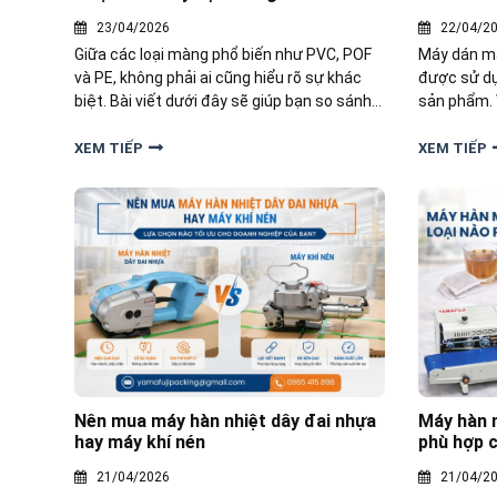
23/04/2026
22/04/2
Giữa các loại màng phổ biến như PVC, POF
Máy dán mà
và PE, không phải ai cũng hiểu rõ sự khác
được sử dụ
biệt. Bài viết dưới đây sẽ giúp bạn so sánh
sản phẩm. 
chi tiết các loại màng co nhiệt phổ biến
nhôm lại đ
nhất hiện nay: PVC, POF và PE, từ đó đưa ra
dưới đây sẽ
XEM TIẾP
XEM TIẾP
lựa chọn chính xác.
thiết thực 
Nên mua máy hàn nhiệt dây đai nhựa
Máy hàn m
hay máy khí nén
phù hợp 
21/04/2026
21/04/2