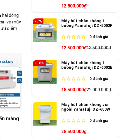
12.800.000₫
n hai dòng
Máy hút chân không 1
- 7%
 pin và máy
buồng Yamafuji DZ-5002F
g ưu điểm
ng nhu cầu
0
đánh giá
12.500.000₫
13.500.000₫
Máy hút chân không 1
- 16%
buồng Yamafuji DZ-6002E
0
đánh giá
18.500.000₫
22.000.000₫
Máy hút chân không vòi
ngoài Yamafuji DZ-600W
uấn màng
0
đánh giá
28.500.000₫