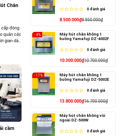
Hút Chân
0
đánh giá
8.500.000₫
8.950.000₫
p cấp đông
Máy hút chân không 1
ảo quản các
- 4%
buồng Yamafuji DZ-4002F
ời gian dài.
ing sẽ chia
0
đánh giá
i đóng gói
ể đạt hiệu
10.300.000₫
10.700.000₫
Máy hút chân không 1
- 17%
buồng Yamafuji DZ-5002E
0
đánh giá
13.800.000₫
16.700.000₫
Máy hút chân không vòi
ngoài DZ-500W
vải cầm
0
đánh giá