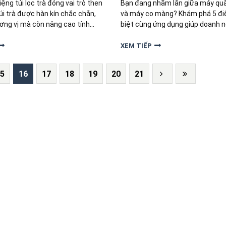
ng túi lọc trà đóng vai trò then
Bạn đang nhầm lẫn giữa máy qu
úi trà được hàn kín chắc chắn,
và máy co màng? Khám phá 5 đ
ương vị mà còn nâng cao tính
biệt cùng ứng dụng giúp doanh 
iệp của sản phẩm. Giữa nhiều
đúng thiết bị tối ưu chi phí.
ới mức giá đâu mới là lựa chọn
XEM TIẾP
ho startup?
5
16
17
18
19
20
21