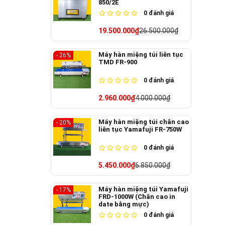
850/2E
0
đánh giá
19.500.000₫
26.500.000₫
Máy hàn miệng túi liên tục
- 26%
TMD FR-900
0
đánh giá
2.960.000₫
4.000.000₫
Máy hàn miệng túi chân cao
- 20%
liên tục Yamafuji FR-750W
0
đánh giá
5.450.000₫
6.850.000₫
Máy hàn miệng túi Yamafuji
- 17%
FRD-1000W (Chân cao in
date bằng mực)
0
đánh giá