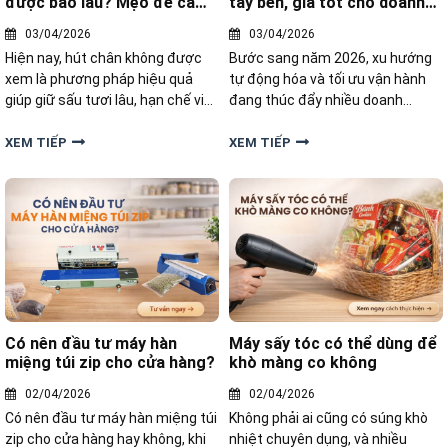
được bao lâu? Mẹo để cả
tay bền, giá tốt cho doanh
năm
nghiệp 2026
03/04/2026
03/04/2026
Hiện nay, hút chân không được
Bước sang năm 2026, xu hướng
xem là phương pháp hiệu quả
tự động hóa và tối ưu vận hành
giúp giữ sấu tươi lâu, hạn chế vi
đang thúc đẩy nhiều doanh
khuẩn và bảo toàn hương vị. Vậy
nghiệp tìm đến các dòng máy
sấu tươi hút chân không để được
đóng đai cầm tay bền bỉ. Bài viết
XEM TIẾP
XEM TIẾP
bao lâu và cách thực hiện thế
này, chúng tôi sẽ tổng hợp Top
nào để đạt hiệu quả tốt nhất?
máy đóng đai nhựa cầm tay
đáng đầu tư nhất hiện nay
Có nên đầu tư máy hàn
Máy sấy tóc có thể dùng để
miệng túi zip cho cửa hàng?
khò màng co không
02/04/2026
02/04/2026
Có nên đầu tư máy hàn miệng túi
Không phải ai cũng có súng khò
zip cho cửa hàng hay không, khi
nhiệt chuyên dụng, và nhiều