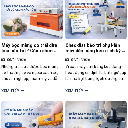
hợp từng loại túi
Máy bọc màng co trái dừa
Checklist bảo trì phụ kiện
loại nào tốt? Cách chọn
máy dán băng keo định kỳ từ
không bị “hớ”
A-Z
06/04/2026
04/04/2026
Những trái dừa được bọc màng
Vì sao máy dán băng keo đang
co thường có vẻ ngoài sạch sẽ,
hoạt động ổn định lại bất ngờ gặp
chuyên nghiệp, thẩm mỹ và dễ
lỗi như kẹt băng, lệch đường dán
bán hơn. Nhưng giữa hàng loạt
hay keo không bám chắc? Trong
loại máy với đủ công suất, giá cả
bài viết này, chúng tôi sẽ chia sẻ
XEM TIẾP
XEM TIẾP
và thương hiệu, làm thế nào để
cho bạn checklist bảo trì phụ kiện
tìm ra máy bọc màng co trái dừa
máy dán băng keo định kỳ từ A-Z.
loại nào tốt?