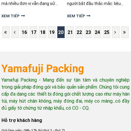
mà nhiều đơn vị vẫn đang sử
người bắt đầu thắc mắc: liệu
dụng phương pháp đóng gói thủ
chiếc máy sấy tóc quen thuộc có
công truyền thống? Để đưa ra
thể thay thế được không? Mặc
XEM TIẾP
XEM TIẾP
quyết định phù hợp, người kinh
dù máy sấy tóc tiện lợi, dễ tìm,
doanh cần cân nhắc đến nhu cầu
nhưng liệu có đáp ứng được yêu
16
17
18
19
20
21
22
23
24
25
sử dụng
cầu này
Yamafuji Packing
Yamafuji Packing - Mang đến sự tận tâm và chuyên nghiệp
trong giải pháp đóng gói và bảo quản sản phẩm. Chúng tôi cung
cấp đa dạng các thiết bị đóng gói chất lượng cao như máy hàn
túi, máy hút chân không, máy đóng đai, máy co màng...có đầy
đủ giấy tờ chứng từ nhập khẩu, có CO - CQ.
Hỗ trợ khách hàng
Giờ làm việc: 08h-17h (từ thứ 2 - thứ 7)