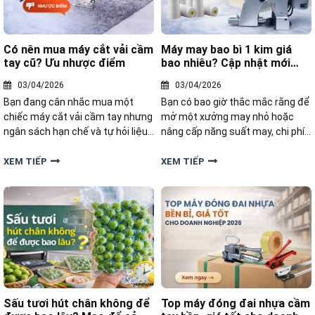
Có nên mua máy cắt vải cầm
Máy may bao bì 1 kim giá
tay cũ? Ưu nhược điểm
bao nhiêu? Cập nhật mới
nhất
03/04/2026
03/04/2026
Bạn đang cân nhắc mua một
Bạn có bao giờ thắc mắc rằng để
chiếc máy cắt vải cầm tay nhưng
mở một xưởng may nhỏ hoặc
ngân sách hạn chế và tự hỏi liệu
nâng cấp năng suất may, chi phí
có nên chọn máy cũ hay không?
cho một chiếc máy may bao bì 1
Vậy có nên mua máy cắt vải cầm
kim giá bao nhiêu? Bài viết này sẽ
XEM TIẾP
XEM TIẾP
tay cũ? cùng Yamafuji tìm hiểu
cung cấp thông tin chi tiết, giúp
ưu điểm và rủi ro khi đầu tư máy.
bạn hiểu rõ các yếu tố ảnh hưởng
Sấu tươi hút chân không để
Top máy đóng đai nhựa cầm