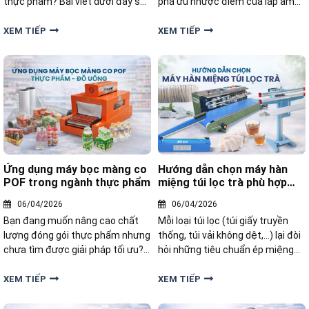
thực phẩm? Bài viết dưới đây sẽ
phá ưu nhược điểm của lắp âm
chia sẻ những bí quyết để lựa
sàn máy quấn màng để đưa ra
chọn loại túi phù hợp cho máy
quyết định tối ưu quy trình đóng
XEM TIẾP
XEM TIẾP
hút chân không đơn giản nhưng
gói.
cực kỳ quan trọng mà nhiều
người thường bỏ qua.
Ứng dụng máy bọc màng co
Hướng dẫn chọn máy hàn
POF trong ngành thực phẩm
miệng túi lọc trà phù hợp
từng loại túi
06/04/2026
06/04/2026
Bạn đang muốn nâng cao chất
Mỗi loại túi lọc (túi giấy truyền
lượng đóng gói thực phẩm nhưng
thống, túi vải không dệt,...) lại đòi
chưa tìm được giải pháp tối ưu?
hỏi những tiêu chuẩn ép miệng
Vậy máy bọc màng co POF được
túi khác nhau. Vậy làm thế nào
ứng dụng như thế nào trong
để chọn được thiết bị phù hợp.
XEM TIẾP
XEM TIẾP
ngành thực phẩm và các lĩnh vực
Trong bài này, Yamafuji sẽ hướng
công nghiệp khác
dẫn chọn máy hàn túi lọc trà phù