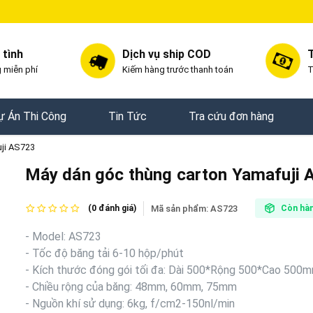
 tình
Dịch vụ ship COD
T
 miễn phí
Kiếm hàng trước thanh toán
T
ự Án Thi Công
Tin Tức
Tra cứu đơn hàng
ji AS723
Máy dán góc thùng carton Yamafuji
Mã sản phẩm:
AS723
(0 đánh giá)
Còn hà
- Model: AS723
- Tốc độ băng tải 6-10 hộp/phút
- Kích thước đóng gói tối đa: Dài 500*Rộng 500*Cao 500
- Chiều rộng của băng: 48mm, 60mm, 75mm
- Nguồn khí sử dụng: 6kg, f/cm2-150nl/min