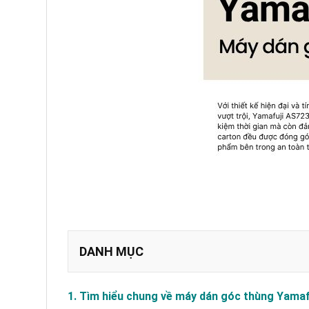
DANH MỤC
a. Thông số kỹ thuật Yamafuji AS723
1. Tìm hiểu chung về máy dán góc thùng Yama
b. Cấu tạo của máy dán góc thùng AS723