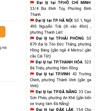
Đại lý tại TP.HỒ CHÍ MINH
:
33/4 Bùi Đình Túy, Phường Bình
Thạnh
Đại lý tại
TP. HÀ NỘI
: Số 1, Ngõ
495 Nguyễn Trãi (đi vào 45m) ,
phường Thanh Liệt
Đại lý tại TP.HẢI PHÒNG
: Số
879 đại lộ Tôn Đức Thắng, phường
g nội
Hồng Bàng (gần ngã 4 Metro/ gần
cầu Cái Tắt)
Đại lý tại
TP.THANH HÓA
: 523
Bà Triệu, phường Hàm Rồng
Đại lý tại TP.VINH
: 43 Trường
Chinh, phường Thành Vinh (gần ga
Vinh)
Đại lý tại TP.ĐÀ NẴNG
: 33 Cao
Sơn Pháo, phường An Khê (gần bến
xe trung tâm Đà Nẵng)
Đại lý tại
ĐẮK LẮK
: 154 Chu