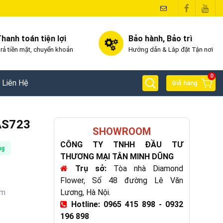
hanh toán tiện lợi
Bảo hành, Bảo trì
rả tiền mặt, chuyển khoản
Hướng dẫn & Lắp đặt Tận nơi
0
Liên Hệ
Giỏ hàng
 AS723
SHOWROOM
CÔNG TY TNHH ĐẦU TƯ
ng
THƯƠNG MẠI TÂN MINH DŨNG
Trụ sở:
Tòa nhà Diamond
Flower, Số 48 đường Lê Văn
mm
Lương, Hà Nội.
Hotline: 0965 415 898 - 0932
196 898