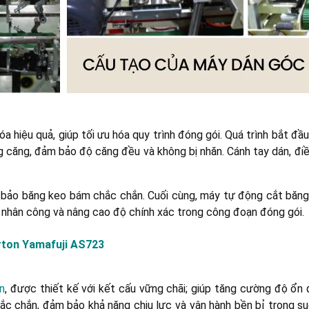
hiệu quả, giúp tối ưu hóa quy trình đóng gói. Quá trình bắt đầu
g căng, đảm bảo độ căng đều và không bị nhăn. Cánh tay dán, điề
bảo băng keo bám chắc chắn. Cuối cùng, máy tự động cắt băng k
hí nhân công và nâng cao độ chính xác trong công đoạn đóng gói.
rton Yamafuji AS723
n
, được thiết kế với kết cấu vững chãi; giúp tăng cường độ ổn 
ắc chắn, đảm bảo khả năng chịu lực và vận hành bền bỉ trong suố