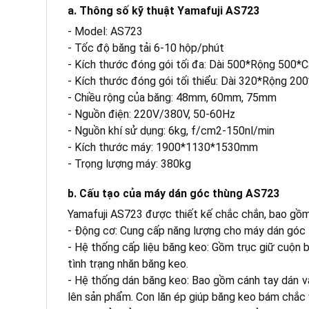
a. Thông số kỹ thuật Yamafuji AS723
c. Cơ chế hoạt động của AS723
- Model: AS723
- Tốc độ băng tải 6-10 hộp/phút
a. Thiết kế chắc chắn, bền bỉ
- Kích thước đóng gói tối đa: Dài 500*Rộng 500
b. Dễ dàng điều chỉnh và vận hành
- Kích thước đóng gói tối thiểu: Dài 320*Rộng 
c. Dán góc thùng nhanh chóng, chính xác
- Chiều rộng của băng: 48mm, 60mm, 75mm
d. Tiết kiệm chi phí và tăng năng suất
- Nguồn điện: 220V/380V, 50-60Hz
e. Tính linh hoạt cao
- Nguồn khí sử dụng: 6kg, f/cm2-150nl/min
- Kích thước máy: 1900*1130*1530mm
- Trọng lượng máy: 380kg
b. Cấu tạo của máy dán góc thùng AS723
Yamafuji AS723 được thiết kế chắc chắn, bao gồm
- Động cơ: Cung cấp năng lượng cho máy dán góc t
- Hệ thống cấp liệu băng keo: Gồm trục giữ cuộn 
tình trạng nhăn băng keo.
- Hệ thống dán băng keo: Bao gồm cánh tay dán v
lên sản phẩm. Con lăn ép giúp băng keo bám chắc 