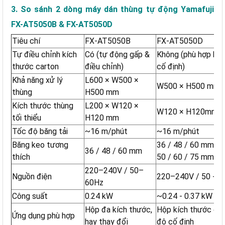
3. So sánh 2 dòng máy dán thùng tự động Yamafuji
FX-AT5050B & FX-AT5050D
Tiêu chí
FX-AT5050B
FX-AT5050D
Tự điều chỉnh kích
Có (tự động gấp &
Không (phù hợp kíc
thước carton
điều chỉnh)
cố định)
Khả năng xử lý
L600 × W500 ×
W500 × H500 mm
thùng
H500 mm
Kích thước thùng
L200 × W120 ×
W120 × H120mm
tối thiểu
H120 mm
Tốc độ băng tải
~16 m/phút
~16 m/phút
Băng keo tương
36 / 48 / 60 mm (h
36 / 48 / 60 mm
thích
50 / 60 / 75 mm)
220–240V / 50–
Nguồn điện
220–240V / 50 - 6
60Hz
Công suất
0.24 kW
~0.24 - 0.37 kW
Hộp đa kích thước,
Hộp kích thước ổn 
Ứng dụng phù hợp
hay thay đổi
độ cố định