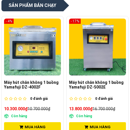
SẢN PHẨM BÁN CHẠY
- 4%
- 17%
Máy hút chân không 1 buồng
Máy hút chân không 1 buồng
Yamafuji DZ-4002F
Yamafuji DZ-5002E
0
đánh giá
0
đánh giá
10.300.000₫
10.700.000₫
13.800.000₫
16.700.000₫
Còn hàng
Còn hàng
MUA HÀNG
MUA HÀNG