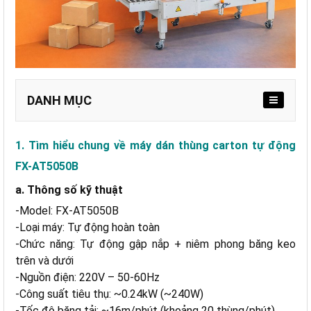
DANH MỤC
1. Tìm hiểu chung về máy dán thùng carton tự động
a. Thông số kỹ thuật
FX-AT5050B
b. Điểm đặc biệt cấu tạo máy dán thùng tự động FX-
AT5050B
a. Thông số kỹ thuật
-
Model: FX-AT5050B
-
Loại máy: Tự động hoàn toàn
a. Tự động hóa toàn bộ quy trình dán thùng
-
Chức năng: Tự động gập nắp + niêm phong băng keo
b. Năng suất cao, vận hành ổn định
trên và dưới
c. Khả năng xử lý đa dạng kích thước thùng
-
Nguồn điện: 220V – 50-60Hz
d. Hệ thống cảm biến & điều chỉnh thông minh
-
Công suất tiêu thụ: ~0.24kW (~240W)
e. Kết cấu chắc chắn, phù hợp dây chuyền công
-
Tốc độ băng tải: ~16m/phút (khoảng 20 thùng/phút)