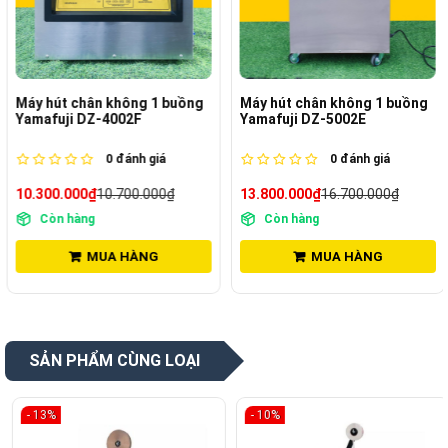
Máy hút chân không 1 buồng
Máy hút chân không 1 buồng
Yamafuji DZ-4002F
Yamafuji DZ-5002E
0
đánh giá
0
đánh giá
10.300.000₫
10.700.000₫
13.800.000₫
16.700.000₫
Còn hàng
Còn hàng
MUA HÀNG
MUA HÀNG
SẢN PHẨM CÙNG LOẠI
- 13%
- 10%