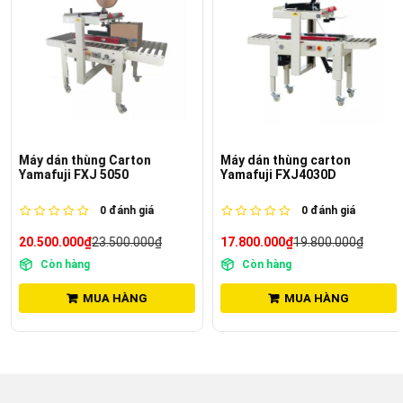
Máy dán thùng Carton
Máy dán thùng carton
Yamafuji FXJ 5050
Yamafuji FXJ4030D
0
đánh giá
0
đánh giá
20.500.000₫
23.500.000₫
17.800.000₫
19.800.000₫
Còn hàng
Còn hàng
MUA HÀNG
MUA HÀNG