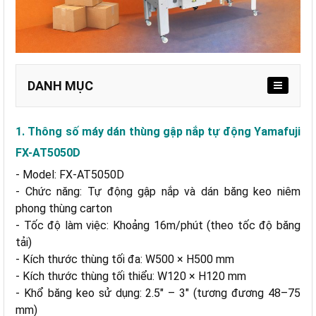
DANH MỤC
1. Thông số máy dán thùng gập nắp tự động Yamafuji
FX-AT5050D
a. Tự động hóa gấp nắp và dán băng keo
- Model: FX-AT5050D
b. Hiệu suất ổn định, đáp ứng sản lượng lớn
- Chức năng: Tự động gập nắp và dán băng keo niêm
c. Khả năng xử lý đa dạng kích thước thùng
phong thùng carton
d. Kết cấu chắc chắn, vận hành bền bỉ
- Tốc độ làm việc: Khoảng 16m/phút (theo tốc độ băng
e. An toàn và dễ tích hợp dây chuyền
tải)
- Kích thước thùng tối đa: W500 × H500 mm
- Kích thước thùng tối thiểu: W120 × H120 mm
- Khổ băng keo sử dụng: 2.5″ – 3″ (tương đương 48–75
mm)