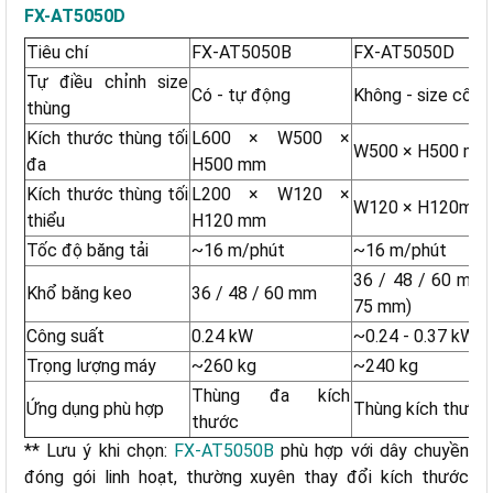
FX-AT5050D
Tiêu chí
FX-AT5050B
FX-AT5050D
Tự điều chỉnh size
Có - tự động
Không - size cố đị
thùng
Kích thước thùng tối
L600 × W500 ×
W500 × H500 mm
đa
H500 mm
Kích thước thùng tối
L200 × W120 ×
W120 × H120mm
thiểu
H120 mm
Tốc độ băng tải
~16 m/phút
~16 m/phút
36 / 48 / 60 mm 
Khổ băng keo
36 / 48 / 60 mm
75 mm)
Công suất
0.24 kW
~0.24 - 0.37 kW
Trọng lượng máy
~260 kg
~240 kg
Thùng đa kích
Ứng dụng phù hợp
Thùng kích thước 
thước
** Lưu ý khi chọn:
FX-AT5050B
phù hợp với dây chuyền
đóng gói linh hoạt, thường xuyên thay đổi kích thước