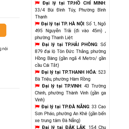
Đại lý tại TP.HỒ CHÍ MINH
:
33/4 Bùi Đình Túy, Phường Bình
Thạnh
Đại lý tại
TP. HÀ NỘI
: Số 1, Ngõ
495 Nguyễn Trãi (đi vào 45m) ,
phường Thanh Liệt
Đại lý tại TP.HẢI PHÒNG
: Số
g nội
879 đại lộ Tôn Đức Thắng, phường
Hồng Bàng (gần ngã 4 Metro/ gần
cầu Cái Tắt)
Đại lý tại
TP.THANH HÓA
: 523
Bà Triệu, phường Hàm Rồng
Đại lý tại TP.VINH
: 43 Trường
Chinh, phường Thành Vinh (gần ga
Vinh)
Đại lý tại TP.ĐÀ NẴNG
: 33 Cao
Sơn Pháo, phường An Khê (gần bến
xe trung tâm Đà Nẵng)
Đại lý tại
ĐẮK LẮK
: 154 Chu