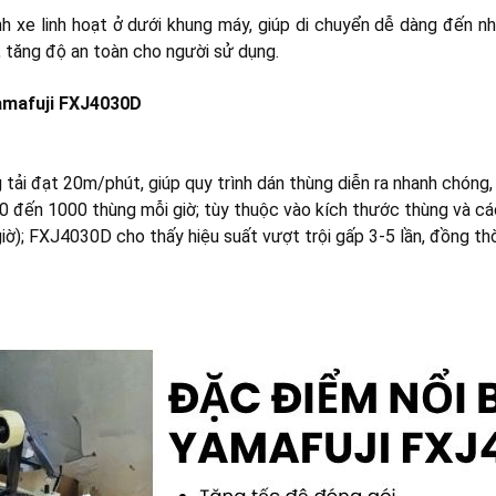
h xe linh hoạt ở dưới khung máy, giúp di chuyển dễ dàng đến nhi
 tăng độ an toàn cho người sử dụng.
Yamafuji FXJ4030D
ải đạt 20m/phút, giúp quy trình dán thùng diễn ra nhanh chóng, l
0 đến 1000 thùng mỗi giờ; tùy thuộc vào kích thước thùng và cách
); FXJ4030D cho thấy hiệu suất vượt trội gấp 3-5 lần, đồng thời