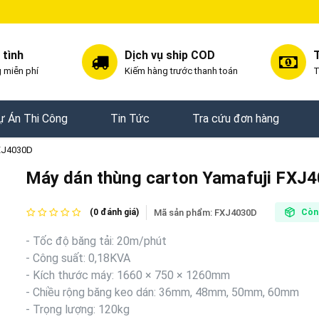
 tình
Dịch vụ ship COD
T
 miễn phí
Kiếm hàng trước thanh toán
T
ự Án Thi Công
Tin Tức
Tra cứu đơn hàng
FXJ4030D
Máy dán thùng carton Yamafuji FXJ
Mã sản phẩm:
FXJ4030D
(0 đánh giá)
Còn
- Tốc độ băng tải: 20m/phút
- Công suất: 0,18KVA
- Kích thước máy: 1660 × 750 × 1260mm
- Chiều rộng băng keo dán: 36mm, 48mm, 50mm, 60mm
- Trọng lượng: 120kg