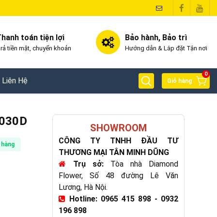
hanh toán tiện lợi
Bảo hành, Bảo trì
rả tiền mặt, chuyển khoản
Hướng dẫn & Lắp đặt Tận nơi
0
Liên Hệ
Giỏ hàng
4030D
SHOWROOM
CÔNG TY TNHH ĐẦU TƯ
 hàng
THƯƠNG MẠI TÂN MINH DŨNG
Trụ sở:
Tòa nhà Diamond
Flower, Số 48 đường Lê Văn
Lương, Hà Nội.
Hotline: 0965 415 898 - 0932
196 898