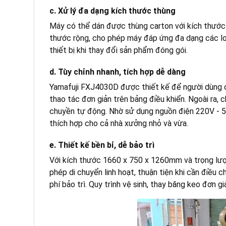
c. Xử lý đa dạng kích thước thùng
Máy có thể dán được thùng carton với kích thước 
thước rộng, cho phép máy đáp ứng đa dạng các loạ
thiết bị khi thay đổi sản phẩm đóng gói.
d. Tùy chỉnh nhanh, tích hợp dễ dàng
Yamafuji FXJ4030D được thiết kế để người dùng có 
thao tác đơn giản trên bảng điều khiển. Ngoài ra, 
chuyền tự động. Nhờ sử dụng nguồn điện 220V - 50
thích hợp cho cả nhà xưởng nhỏ và vừa.
e. Thiết kế bền bỉ, dễ bảo trì
Với kích thước 1660 x 750 x 1260mm và trọng lượn
phép di chuyển linh hoạt, thuận tiện khi cần điều c
phí bảo trì. Quy trình vệ sinh, thay băng keo đơn g