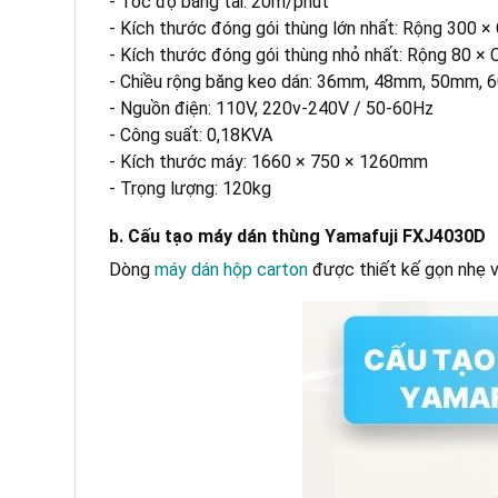
- Tốc độ băng tải: 20m/phút
b. Đường dán chắc chắn, đều đẹp
- Kích thước đóng gói thùng lớn nhất: Rộng 300
c. Xử lý đa dạng kích thước thùng
- Kích thước đóng gói thùng nhỏ nhất: Rộng 80 
d. Tùy chỉnh nhanh, tích hợp dễ dàng
- Chiều rộng băng keo dán: 36mm, 48mm, 50mm,
e. Thiết kế bền bỉ, dễ bảo trì
- Nguồn điện: 110V, 220v-240V / 50-60Hz
- Công suất: 0,18KVA
- Kích thước máy: 1660 × 750 × 1260mm
- Trọng lượng: 120kg
b. Cấu tạo máy dán thùng Yamafuji FXJ4030D
Dòng
máy dán hộp carton
được thiết kế gọn nhẹ v