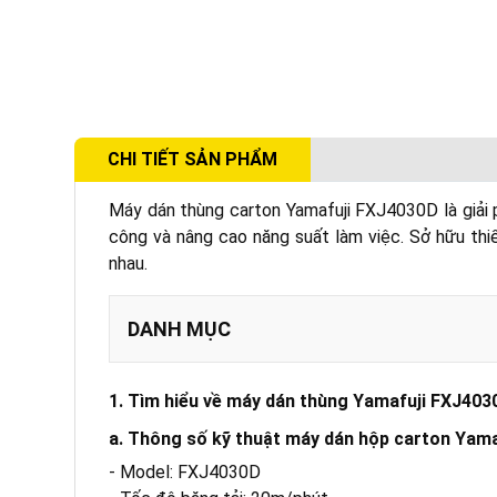
CHI TIẾT SẢN PHẨM
Máy dán thùng carton Yamafuji FXJ4030D là giải p
công và nâng cao năng suất làm việc. Sở hữu thi
nhau.
DANH MỤC
a. Thông số kỹ thuật máy dán hộp carton Yam
1. Tìm hiểu về máy dán thùng Yamafuji FXJ403
b. Cấu tạo máy dán thùng Yamafuji FXJ4030D
a. Thông số kỹ thuật máy dán hộp carton Yam
- Model: FXJ4030D
a. Tăng tốc độ đóng gói