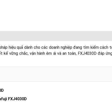
háp hiệu quả dành cho các doanh nghiệp đang tìm kiếm cách tối
ết kế vững chắc, vận hành êm ái và an toàn, FXJ4030D đáp ứng
afuji FXJ4030D
0D
afuji FXJ4030D