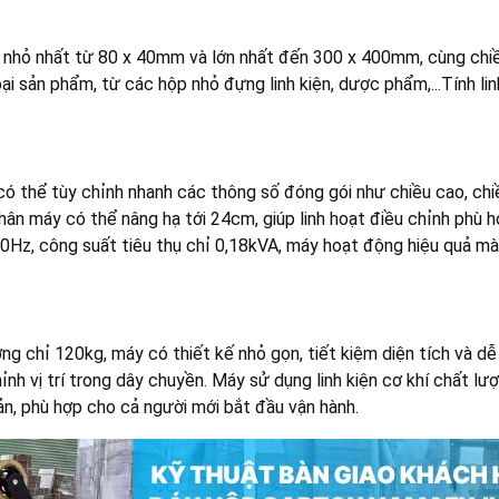
nhỏ nhất từ 80 x 40mm và lớn nhất đến 300 x 400mm, cùng chiều
i sản phẩm, từ các hộp nhỏ đựng linh kiện, dược phẩm,...Tính li
thể tùy chỉnh nhanh các thông số đóng gói như chiều cao, chiều 
chân máy có thể nâng hạ tới 24cm, giúp linh hoạt điều chỉnh phù hợ
Hz, công suất tiêu thụ chỉ 0,18kVA, máy hoạt động hiệu quả mà k
g chỉ 120kg, máy có thiết kế nhỏ gọn, tiết kiệm diện tích và dễ
hỉnh vị trí trong dây chuyền. Máy sử dụng linh kiện cơ khí chất lư
iản, phù hợp cho cả người mới bắt đầu vận hành.