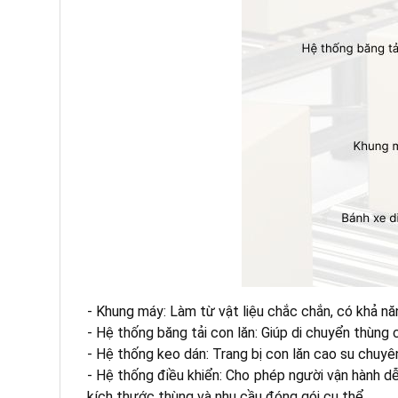
- Khung máy: Làm từ vật liệu chắc chắn, có khả năn
- Hệ thống băng tải con lăn: Giúp di chuyển thùn
- Hệ thống keo dán: Trang bị con lăn cao su chuy
- Hệ thống điều khiển: Cho phép người vận hành dễ 
kích thước thùng và nhu cầu đóng gói cụ thể.