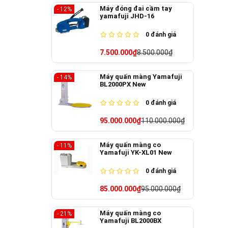
Máy đóng đai cầm tay
- 12%
yamafuji JHD-16
0
đánh giá
7.500.000₫
8.500.000₫
Máy quấn màng Yamafuji
- 14%
BL2000PX New
0
đánh giá
95.000.000₫
110.000.000₫
Máy quấn màng co
- 11%
Yamafuji YK-XL01 New
0
đánh giá
85.000.000₫
95.000.000₫
Máy quấn màng co
- 21%
Yamafuji BL2000BX