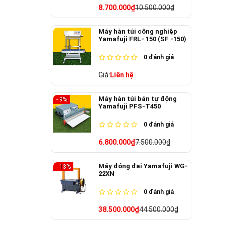
8.700.000₫
10.500.000₫
Máy hàn túi công nghiệp
Yamafuji FRL- 150 (SF -150)
0
đánh giá
Giá:
Liên hệ
Máy hàn túi bán tự động
- 9%
Yamafuji PFS-T450
0
đánh giá
6.800.000₫
7.500.000₫
Máy đóng đai Yamafuji WG-
- 13%
22XN
0
đánh giá
38.500.000₫
44.500.000₫