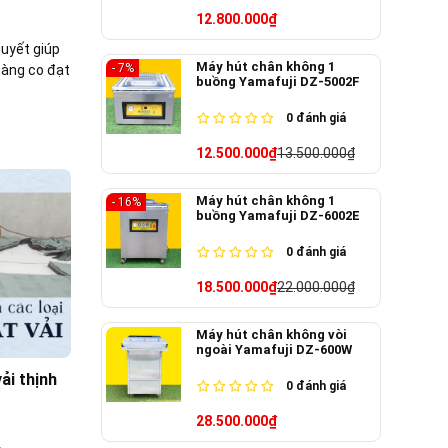
12.800.000₫
quyết giúp
Máy hút chân không 1
- 7%
màng co đạt
buồng Yamafuji DZ-5002F
0
đánh giá
12.500.000₫
13.500.000₫
Máy hút chân không 1
- 16%
buồng Yamafuji DZ-6002E
0
đánh giá
18.500.000₫
22.000.000₫
Máy hút chân không vòi
ngoài Yamafuji DZ-600W
ải thịnh
0
đánh giá
28.500.000₫