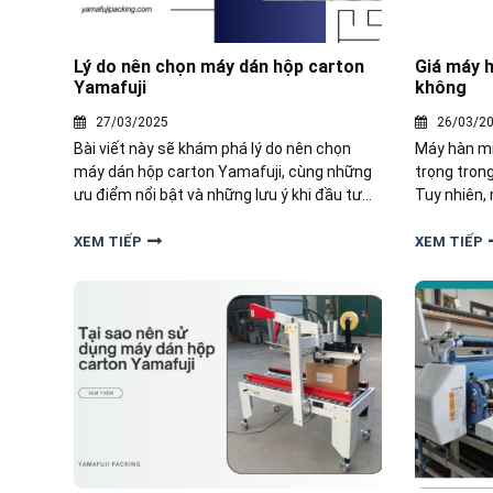
Lý do nên chọn máy dán hộp carton
Giá máy h
Yamafuji
không
27/03/2025
26/03/2
Bài viết này sẽ khám phá lý do nên chọn
Máy hàn miệ
máy dán hộp carton Yamafuji, cùng những
trọng tron
ưu điểm nổi bật và những lưu ý khi đầu tư
Tuy nhiên,
vào sản phẩm này.
nghiệp và 
máy hàn mi
XEM TIẾP
XEM TIẾP