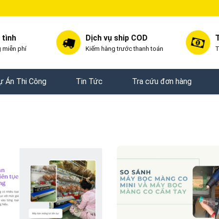
 tình
Dịch vụ ship COD
T
 miễn phí
Kiếm hàng trước thanh toán
T
ự Án Thi Công
Tin Tức
Tra cứu đơn hàng