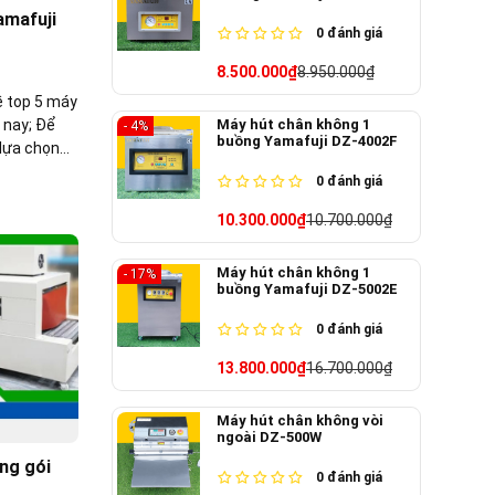
amafuji
0
đánh giá
8.500.000₫
8.950.000₫
về top 5 máy
Máy hút chân không 1
 nay; Để
- 4%
buồng Yamafuji DZ-4002F
 lựa chọn
0
đánh giá
10.300.000₫
10.700.000₫
Máy hút chân không 1
- 17%
buồng Yamafuji DZ-5002E
0
đánh giá
13.800.000₫
16.700.000₫
Máy hút chân không vòi
ngoài DZ-500W
ng gói
0
đánh giá