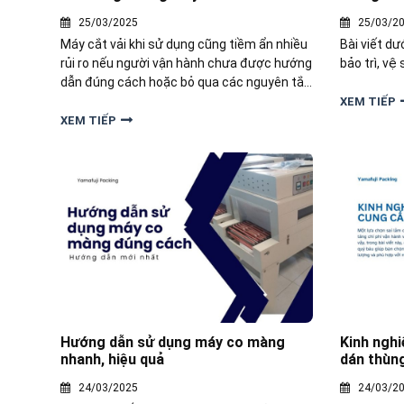
25/03/2025
25/03/2
Máy cắt vải khi sử dụng cũng tiềm ẩn nhiều
Bài viết d
rủi ro nếu người vận hành chưa được hướng
bảo trì, v
dẫn đúng cách hoặc bỏ qua các nguyên tắc
an toàn cần thiết. Dưới đây, Yamafuji sẽ
XEM TIẾP
chia sẻ những quy tắc an toàn khi vận hành
XEM TIẾP
máy cắt vải trong xưởng may.
Hướng dẫn sử dụng máy co màng
Kinh ngh
nhanh, hiệu quả
dán thùn
24/03/2025
24/03/2