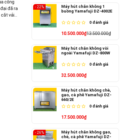
ủa công
Máy hút chân không 1
- 22%
 đại đã ra
buồng Yamafuji DZ-4002E
 cắt vải
ay!
0
đánh giá
10.500.000₫
13.500.000₫
Máy hút chân không vòi
ngoài Yamafuji DZ-800W
0
đánh giá
32.500.000₫
Máy hút chân không chè,
gạo, cà phê Yamafuji DZ-
660/2E
0
đánh giá
17.500.000₫
Máy hút chân không gạo,
- 26%
chè, cà phê Yamafuji DZ-