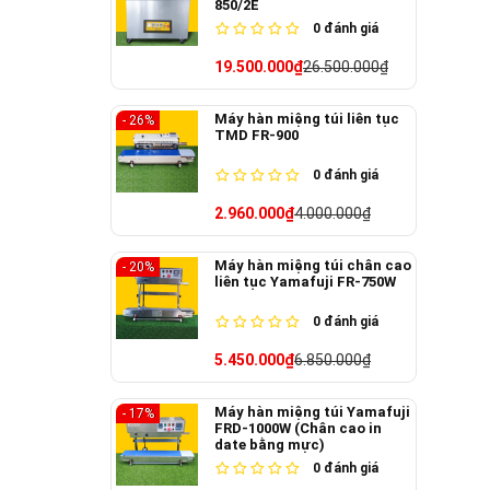
850/2E
0
đánh giá
19.500.000₫
26.500.000₫
Máy hàn miệng túi liên tục
- 26%
TMD FR-900
0
đánh giá
2.960.000₫
4.000.000₫
Máy hàn miệng túi chân cao
- 20%
liên tục Yamafuji FR-750W
0
đánh giá
5.450.000₫
6.850.000₫
Máy hàn miệng túi Yamafuji
- 17%
FRD-1000W (Chân cao in
date bằng mực)
0
đánh giá