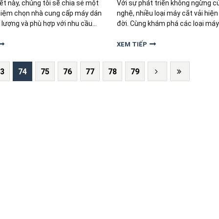
iết này, chúng tôi sẽ chia sẻ một
Với sự phát triển không ngừng c
hiệm chọn nhà cung cấp máy dán
nghệ, nhiều loại máy cắt vải hiện
 lượng và phù hợp với nhu cầu
đời. Cùng khám phá các loại máy
nghiệp.
thịnh hành trên thị trường hiện n
XEM TIẾP
3
74
75
76
77
78
79