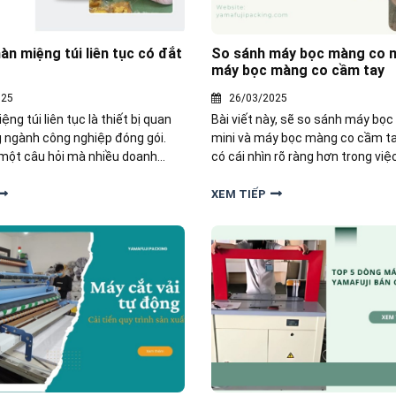
àn miệng túi liên tục có đắt
So sánh máy bọc màng co m
máy bọc màng co cầm tay
025
26/03/2025
ng túi liên tục là thiết bị quan
Bài viết này, sẽ so sánh máy bọ
g ngành công nghiệp đóng gói.
mini và máy bọc màng co cầm ta
 một câu hỏi mà nhiều doanh
có cái nhìn rõ ràng hơn trong việ
cá nhân đang quan tâm là "Giá
máy phù hợp với doanh nghiệp c
ệng túi liên tục có đắt không?
XEM TIẾP