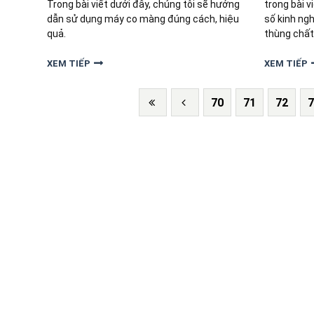
Trong bài viết dưới đây, chúng tôi sẽ hướng
trong bài v
dẫn sử dụng máy co màng đúng cách, hiệu
số kinh ng
quả.
thùng chất
của doanh 
XEM TIẾP
XEM TIẾP
70
71
72
7