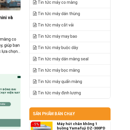
Tin tức máy co màng
Tin tức máy dán thùng
ini và
Tin tức máy cắt vải
Tin tức máy may bao
c màng co
y, giúp bạn
Tin tức máy buộc dây
c lựa chọn
ủa mình.
Tin tức máy dán màng seal
Tin tức máy bọc màng
Tin tức máy quấn màng
Tin tức máy định lượng
SẢN PHẨM BÁN CHẠY
Máy hút chân không 1
- 5%
buồng Yamafuji DZ-300PD