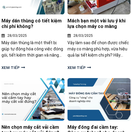
Máy dán thùng có tiết kiệm
Mách bạn một vài lưu ý khi
chi phí không?
lựa chọn máy co màng
28/03/2025
28/03/2025
Máy dán thùng là một thiết bị
Vậy làm sao để chọn được chiếc
giúp tự động hóa công việc đóng
máy co màng phù hợp, vừa hiệu
gói, tiết kiệm thời gian và nâng
quả lại tiết kiệm chi phí? Hãy
cao hiệu quả công việc. Vậy liệu
cùng điểm qua một vài lưu ý khi
máy dán thùng có tiết kiệm chi
lựa chọn máy co màng trước khi
XEM TIẾP
XEM TIẾP
phí không?
mua nhé!
Nên chọn máy cắt vải cầm
Máy đóng đai cầm tay: