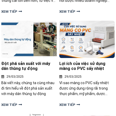
thùng carton bền hơn, từ việc vệ
hỏi được nhiều doanh nghiệp
sinh đến việc đào tạo nhân viên.
quan tâm khi muốn nâng cao
chất lượng đóng gói và tối ưu quy
XEM TIẾP
XEM TIẾP
trình sản xuất.
Đột phá sản xuất với máy
Lợi ích của việc sử dụng
dán thùng tự động
màng co PVC sấy nhiệt
29/03/2025
29/03/2025
Bài viết này, chúng ta cùng nhau
Vì sao màng co PVC sấy nhiệt
đi tìm hiểu về đột phá sản xuất
được ứng dụng rộng rãi trong
với máy dán thùng tự động
thực phẩm, mỹ phẩm, dược
phẩm và hàng tiêu dùng? Hãy
cùng khám phá lợi ích của việc
XEM TIẾP
XEM TIẾP
sử dụng màng co PVC sấy nhiệt