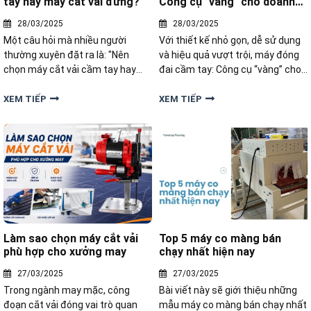
tay hay máy cắt vải đứng?
Công cụ "vàng" cho doanh
nghiệp
28/03/2025
28/03/2025
Một câu hỏi mà nhiều người
Với thiết kế nhỏ gọn, dễ sử dụng
thường xuyên đặt ra là: "Nên
và hiệu quả vượt trội, máy đóng
chọn máy cắt vải cầm tay hay
đai cầm tay: Công cụ “vàng” cho
máy cắt vải đứng?" Mỗi loại máy
nhiều doanh nghiệp nhỏ.
đều có những đặc điểm riêng
XEM TIẾP
XEM TIẾP
biệt, cùng phân tích trong bài viết
này nha
Làm sao chọn máy cắt vải
Top 5 máy co màng bán
phù hợp cho xưởng may
chạy nhất hiện nay
27/03/2025
27/03/2025
Trong ngành may mặc, công
Bài viết này sẽ giới thiệu những
đoạn cắt vải đóng vai trò quan
mẫu máy co màng bán chạy nhất