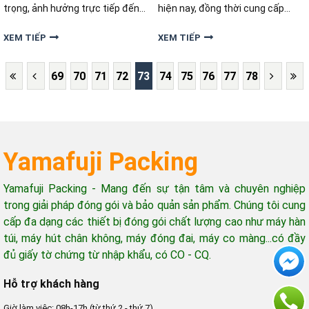
trọng, ảnh hưởng trực tiếp đến
hiện nay, đồng thời cung cấp
năng suất sản xuất, tỷ lệ hao hụt
những tiêu chí giúp bạn lựa chọn
nguyên liệu và chất lượng thành
được sản phẩm phù hợp nhất
XEM TIẾP
XEM TIẾP
phẩm. Vậy làm sao để chọn được
cho doanh nghiệp của mình.
máy cắt vải đáp ứng đúng nhu
69
70
71
72
73
74
75
76
77
78
cầu sản xuất?
Yamafuji Packing
Yamafuji Packing - Mang đến sự tận tâm và chuyên nghiệp
trong giải pháp đóng gói và bảo quản sản phẩm. Chúng tôi cung
cấp đa dạng các thiết bị đóng gói chất lượng cao như máy hàn
túi, máy hút chân không, máy đóng đai, máy co màng...có đầy
đủ giấy tờ chứng từ nhập khẩu, có CO - CQ.
Hỗ trợ khách hàng
Giờ làm việc: 08h-17h (từ thứ 2 - thứ 7)